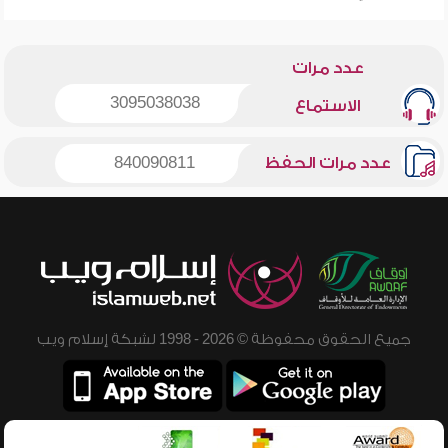
عدد مرات
3095038038
الاستماع
عدد مرات الحفظ
840090811
جميع الحقوق محفوظة © 2026 - 1998 لشبكة إسلام ويب