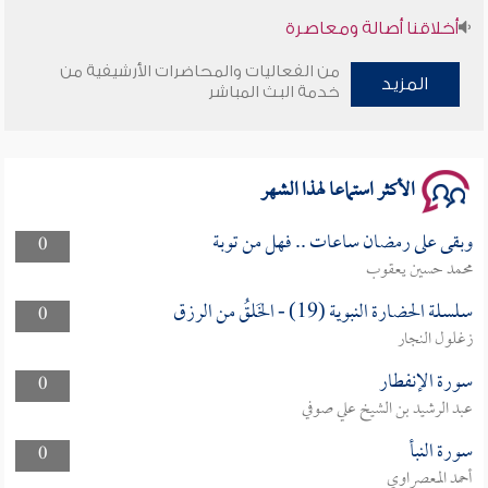
أخلاقنا أصالة ومعاصرة
من الفعاليات والمحاضرات الأرشيفية من
وأمنهم من خوف 9
المزيد
خدمة البث المباشر
سلسلة محاضرات نفحات رمضانية 1444هـ
الأكثر استماعا لهذا الشهر
وبقى على رمضان ساعات .. فهل من توبة
0
محمد حسين يعقوب
سلسلة الحضارة النبوية (19) - الخَلقُ من الرزق
0
زغلول النجار
سورة الإنفطار
0
عبد الرشيد بن الشيخ علي صوفي
سورة النبأ
0
أحمد المعصراوي