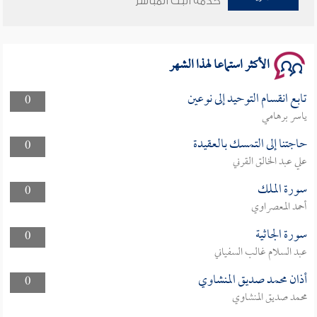
خدمة البث المباشر
سلسلة محاضرات نفحات رمضانية 1444هـ
الأكثر استماعا لهذا الشهر
تابع انقسام التوحيد إلى نوعين
0
ياسر برهامي
حاجتنا إلى التمسك بالعقيدة
0
علي عبد الخالق القرني
سورة الملك
0
أحمد المعصراوي
سورة الجاثية
0
عبد السلام غالب السفياني
أذان محمد صديق المنشاوي
0
محمد صديق المنشاوي