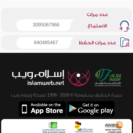
عدد مرات
3095067966
الاستماع
عدد مرات الحفظ
840485467
جميع الحقوق محفوظة © 2026 - 1998 لشبكة إسلام ويب