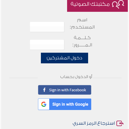
مكتبتك الصوتية
اسم
المستخدم:
كـلـــمـة
الـمـــــرور:
دخول المشتركين
أو الدخول بحساب
استرجاع الرمز السري