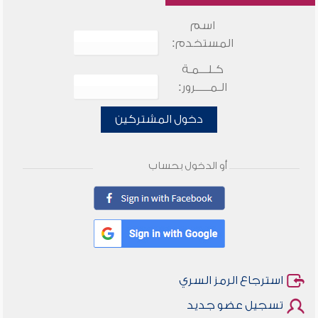
اسم
المستخدم:
كـلـــمـة
الـمـــــرور:
دخول المشتركين
أو الدخول بحساب
استرجاع الرمز السري
تسجيل عضو جديد