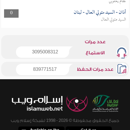
نظام يعقوبي
أذان - السيد متولي العال - لبنان
0
السيد متولي العال
عدد مرات
3095008312
الاستماع
عدد مرات الحفظ
839771517
جميع الحقوق محفوظة © 2026 - 1998 لشبكة إسلام ويب