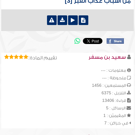
من أسباب عذاب القبر [3]
سعيد بن مسفر
تقييم المادة:
معلومات : ---
ملحوظة : ---
المستمعين : 1456
التنزيل : 6375
قراءة: 13406
الرسائل : 5
المقيميّن : 1
في خزائن : 7