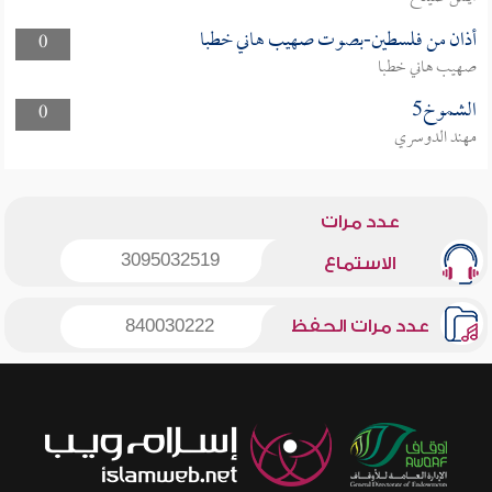
أذان من فلسطين-بصوت صهيب هاني خطبا
0
صهيب هاني خطبا
الشموخ5
0
مهند الدوسري
عدد مرات
3095032519
الاستماع
عدد مرات الحفظ
840030222