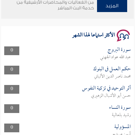
من الفعاليات والمحاضرات الأرشيفية من
وأمنهم من خوف 9
المزيد
خدمة البث المباشر
سلسلة محاضرات نفحات رمضانية 1444هـ
الأكثر استماعا لهذا الشهر
سورة البروج
0
عبد الله عواد الجهني
حكم العمل فى البنوك
0
محمد ناصر الدين الألباني
أثر التوحيد في تزكية النفوس
0
حسن أبو الأشبال الزهيري
سورة النساء
0
رشيد بلعالية
المسؤولية
0
أيمن صيدح