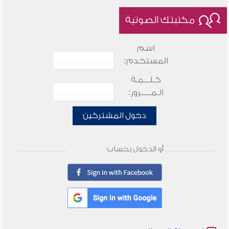
مكتبتك الصوتية
اسم
المستخدم:
كـلـــمـة
الـمـــــرور:
دخول المشتركين
أو الدخول بحساب