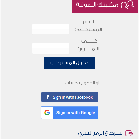
مكتبتك الصوتية
اسم
المستخدم:
كـلـــمـة
الـمـــــرور:
دخول المشتركين
أو الدخول بحساب
استرجاع الرمز السري