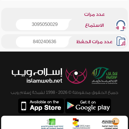
عدد مرات
3095050029
الاستماع
عدد مرات الحفظ
840240636
جميع الحقوق محفوظة © 2026 - 1998 لشبكة إسلام ويب