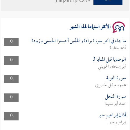
خدمة البث المباشر
سلسلة محاضرات نفحات رمضانية 1444هـ
الأكثر استماعا لهذا الشهر
ما جاء في آخر سورة براءة و للذين أحسنوا الحسنى وزيادة
0
أحمد حطيبة
الوصايا قبل المنايا 3
0
أبو إسحاق الحويني
سورة التوبة
0
محمود خليل الحصري
سورة النحل
0
محمد أبو سنينة
أذان إبراهيم جبر
0
إبراهيم جبر