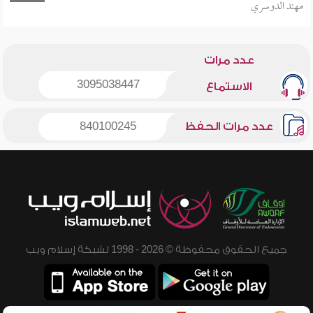
مهند الدوسري
عدد مرات
3095038447
الاستماع
عدد مرات الحفظ
840100245
جميع الحقوق محفوظة © 2026 - 1998 لشبكة إسلام ويب