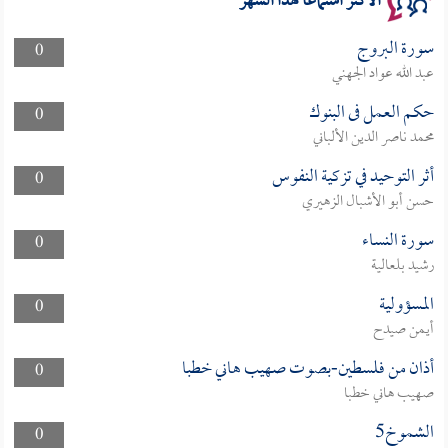
الأكثر استماعا لهذا الشهر
سورة البروج
0
عبد الله عواد الجهني
حكم العمل فى البنوك
0
محمد ناصر الدين الألباني
أثر التوحيد في تزكية النفوس
0
حسن أبو الأشبال الزهيري
سورة النساء
0
رشيد بلعالية
المسؤولية
0
أيمن صيدح
أذان من فلسطين-بصوت صهيب هاني خطبا
0
صهيب هاني خطبا
الشموخ5
0