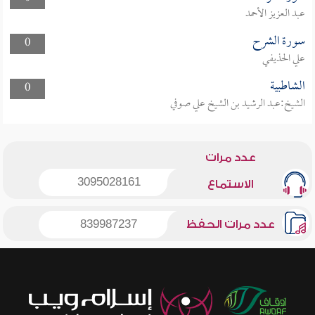
عبد العزيز الأحمد
سورة الشرح
0
علي الحذيفي
الشاطبية
0
الشيخ:عبد الرشيد بن الشيخ علي صوفي
عدد مرات
3095028161
الاستماع
عدد مرات الحفظ
839987237