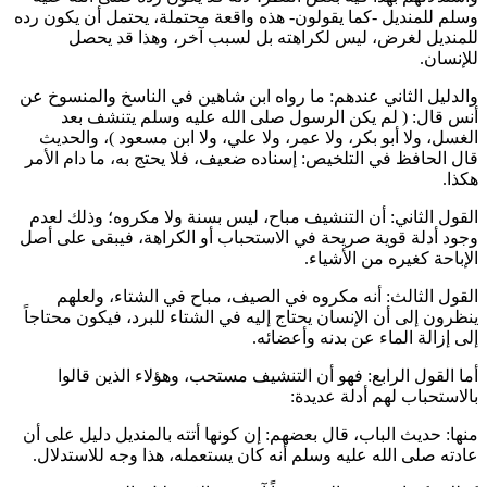
وسلم للمنديل -كما يقولون- هذه واقعة محتملة، يحتمل أن يكون رده
للمنديل لغرض، ليس لكراهته بل لسبب آخر، وهذا قد يحصل
للإنسان.
والدليل الثاني عندهم: ما رواه
ابن شاهين
في الناسخ والمنسوخ عن
أنس
قال: (
لم يكن الرسول صلى الله عليه وسلم يتنشف بعد
الغسل، ولا أبو بكر، ولا
عمر
، ولا
علي
، ولا
ابن مسعود
)، والحديث
قال
الحافظ
في التلخيص: إسناده ضعيف، فلا يحتج به، ما دام الأمر
هكذا.
القول الثاني: أن التنشيف مباح، ليس بسنة ولا مكروه؛ وذلك لعدم
وجود أدلة قوية صريحة في الاستحباب أو الكراهة، فيبقى على أصل
الإباحة كغيره من الأشياء.
القول الثالث: أنه مكروه في الصيف، مباح في الشتاء، ولعلهم
ينظرون إلى أن الإنسان يحتاج إليه في الشتاء للبرد، فيكون محتاجاً
إلى إزالة الماء عن بدنه وأعضائه.
أما القول الرابع: فهو أن التنشيف مستحب، وهؤلاء الذين قالوا
بالاستحباب لهم أدلة عديدة:
منها: حديث الباب، قال بعضهم: إن كونها أتته بالمنديل دليل على أن
عادته صلى الله عليه وسلم أنه كان يستعمله، هذا وجه للاستدلال.