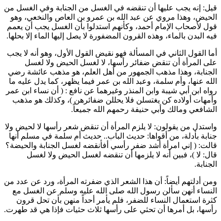
قيل: إنه يجب عليها أن تنقضه في الغسل من الجنابة وفي الغسل من
الحيض، وهذا مروي عن
عبد الله بن عمرو بن العاص
و
النخعي
، وهو
قول لأصحاب الإمام
أحمد
، وكأنهم استدلوا بأن الغسل يجب أن يعمم
فيه البدن بالماء، وهذه القرون المضفورة لا يصل إليها الماء إلا بحلها.
أما القول الثاني في المسألة فهو نقيض القول الأول، وهو أنه لا يجب
على المرأة أن تنقض ضفائر رأسها، لا لغسل الحيض ولا لغسل
الجنابة، وهذا مذهب الجمهور من أهل العلم، هو مذهب
عائشة
رضي
الله عنها، و
أم سلمة
، و
عبد الله بن عمر
فيما يظهر، كما يدل عليه ما
رواه
ابن أبي شيبة
و
ابن المنذر
وغيرهما عن
نافع
: (
أن نساء
ابن عمر
وأمهات أولاده كن يغتسلن فلا يحللن ضفائرهن
)، وكذلك هو مذهب
الشافعي
و
مالك
و
أبي حنيفة
رحمهم الله جميعاً.
واستدل من يقولون: لا يلزم المرأة أن تنقض شعر رأسها لا لحيض ولا
جنابة بأدلة، من أقواها: حديث الباب.. حديث
أم سلمة
في
مسلم
أنها
قالت: (
إني امرأة أشد ضفر رأسي أفأنقضه لغسل الجنابة والحيضة؟
قال: لا
)، فبين أنه لا يلزمها أن تنقضه لغسل الحيض ولا لغسل
الجنابة.
ومن أدلتهم أيضاً: أن هذا الشعر الذي ضفرته المرأة، ورد عن عدد من
النساء أنهن سألن رسول الله صلى الله عليه وسلم عن الغسل مع
كثرة استعمال النساء للضفر، فلم يأمر أحداً منهن بأن تحل قرون
رأسها، بل أمرها أن تحثي على رأسها ثلاث حثيات فإذا هي قد طهرت.