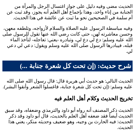
الحديث مضى وفيه دليل على جواز اغتسال الرجل والمرأة من
الجنابة من إناء واحد، وهذا بإجماع أهل العلم أنه يجوز، وقد ثبت عن
أم سلمة
في الصحيحين نحو ما ثبت عن
عائشة
في هذا الحديث.
وفيه مباسطة الرسول عليه الصلاة والسلام لأزواجه، وتلطفه معهن،
وحسن معاشرته لهن، حتى كانت رضي الله عنها تقول للرسول صلى
الله عليه وسلم: دع لي دع لي، وتبادره -يعني: تعاجله- لتأخذ الماء
قبله، فيبادرها الرسول صلى الله عليه وسلم ويقول: دعي لي دعي
لي.
شرح حديث: (إن تحت كل شعرة جنابة ...)
الحديث التالي: هو حديث
أبي هريرة
قال: قال رسول الله صلى الله
عليه وسلم: (
إن تحت كل شعرة جنابة، فاغسلوا الشعر وأنقوا البشر
).
تخريج الحديث وكلام أهل العلم فيه
الحديث ذكر المصنف أنه رواه
أبو داود
و
الترمذي
وضعفاه، وقد سبق
الحديث أيضاً فقد ضعفه أهل العلم بالحديث، قال
أبو داود
وقد ذكر
الحديث: فيه
الحارث بن وجيه
، وهو ضعيف وحديثه منكر، يعني هذا
الحديث.