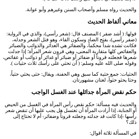
والحديث رواه
مسلم
وأصحاب السنن وغيرهم و
أبو عوانة
.
معاني ألفاظ الحديث
قولها: (
أشد ضفر
) المصنف قال: (شعر رأسي)، والذي في الرواية:
(ضفر رأسي)، بفتح الضاد وسكون الفاء، وهو فتل الشعر وجدله،
فكانت تشده شداً محكماً، والضفائر هي الغدائر والذوائب والضبائر
والعقائص كلها متقاربة المعنى، وهي قرون شعر المرأة؛ إذا جدلت
شعرها فجعلته قروناً أو ضفائر أو ضبائر أو غدائر أو ذوائب أو عقائص،
وقوله صلى الله عليه وسلم: (
أن تحثي على رأسك ثلاث حثيات
).
الحثيات: جمع حثية كما سبق وهي الحفنة، ويقال: حثى يحثي حثياً،
وحثا يحثو حثواً، لغتان مشهورتان.
حكم نقض المرأة جدائلها عند الغسل الواجب
والحديث فيه مسألة: حكم نقض رأس المرأة في الغسل من الحيض
أو الجنابة، إذا أرادت المرأة أن تغتسل هل يجب عليها أن تنقض شعر
رأسها -إذا كانت قد جدلته وجعلته قروناً وضفائر- أم لا تحتاج إلى
ذلك؟
في المسألة ثلاثة أقوال: