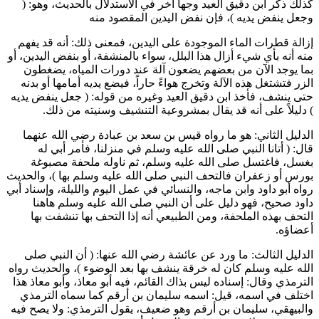
كذلك ذكر
ابن دقيق العيد
وجهاً آخر في الاستدلال بالحديث، وهو: (
وجعل ينفض يديه
)، فإن نفض اليدين المقصود منه
إزالة قطرات الماء الموجودة على اليدين، فمعنى ذلك: أنه قد يفهم
منه أنه بأي شيء أزال هذا البلل، سواء بالمنشفة، أو بنفض اليدين، أو
بما يوجد الآن من بعضهم يضعون آلة عند دورات المياه، يضغطون
الزر فتشتغل هذه الآلة وتخرج هواءً حاراً، فيضع يديه أمامها أو بدنه
حتى ينشف، فأخذ
ابن دقيق العيد
وغيره من قوله: (
جعل ينفض يديه
) دليلاً على أنه قد يقال بمشروعية التنشيف وسنيته من ذلك.
الدليل الثاني: هو ما رواه
قيس بن سعد بن عبادة
رضي الله عنهما
قال: (
أتانا النبي صلى الله عليه وسلم في منزلنا، فأمر أبي له
بغسل، فاغتسل صلى الله عليه وسلم، ثم ناوله ملحفة مصبوغة
بورس أو زعفران فالتحف النبي صلى الله عليه وسلم بها
)، والحديث
رواه
أبو داود
و
ابن ماجه
، و
النسائي
في عمل اليوم والليلة، وإسناد
أبي
داود
صحيح، فهو دليل على أن النبي صلى الله عليه وسلم هاهنا
التحف بهذه الملحفة، ومن الطبيعي أنه إذا التحف بها تنشفت بها
أعضاؤه.
الدليل الثالث: ما ورد عن
عائشة
رضي الله عنها: (
أن النبي صلى
الله عليه وسلم كان له خرقة ينشف بها بعد الوضوء
)، والحديث رواه
الترمذي
وقال: إسناده ليس بذاك القائم، فيه
أبو معاذ
، و
أبو معاذ
هذا
اختلف في اسمه، قيل: اسمه
سليمان بن أرقم
كما سماه
الترمذي
و
البيهقي
،
سليمان بن أرقم
وهو ضعيف، يقول
الترمذي
: ولا يصح فيه