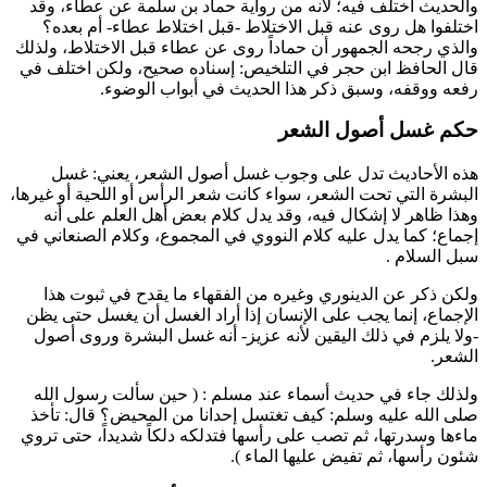
والحديث اختلف فيه؛ لأنه من رواية
حماد بن سلمة
عن
عطاء
، وقد
اختلفوا هل روى عنه قبل الاختلاط -قبل اختلاط
عطاء
- أم بعده؟
والذي رجحه الجمهور أن
حماداً
روى عن
عطاء
قبل الاختلاط، ولذلك
قال الحافظ
ابن حجر
في التلخيص: إسناده صحيح، ولكن اختلف في
رفعه ووقفه، وسبق ذكر هذا الحديث في أبواب الوضوء.
حكم غسل أصول الشعر
هذه الأحاديث تدل على وجوب غسل أصول الشعر، يعني: غسل
البشرة التي تحت الشعر، سواء كانت شعر الرأس أو اللحية أو غيرها،
وهذا ظاهر لا إشكال فيه، وقد يدل كلام بعض أهل العلم على أنه
إجماع؛ كما يدل عليه كلام
النووي
في المجموع، وكلام
الصنعاني
في
سبل السلام .
ولكن ذكر عن
الدينوري
وغيره من الفقهاء ما يقدح في ثبوت هذا
الإجماع، إنما يجب على الإنسان إذا أراد الغسل أن يغسل حتى يظن
-ولا يلزم في ذلك اليقين لأنه عزيز- أنه غسل البشرة وروى أصول
الشعر.
ولذلك جاء في حديث
أسماء
عند
مسلم
: (
حين سألت رسول الله
صلى الله عليه وسلم: كيف تغتسل إحدانا من المحيض؟ قال: تأخذ
ماءها وسدرتها، ثم تصب على رأسها فتدلكه دلكاً شديداً، حتى تروي
شئون رأسها، ثم تفيض عليها الماء
).