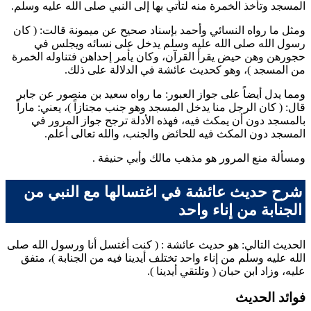
المسجد وتأخذ الخمرة منه لتأتي بها إلى النبي صلى الله عليه وسلم.
ومثل ما رواه
النسائي
و
أحمد
بإسناد صحيح عن
ميمونة
قالت: (
كان
رسول الله صلى الله عليه وسلم يدخل على نسائه ويجلس في
حجورهن وهن حيض يقرأ القرآن، وكان يأمر إحداهن فتناوله الخمرة
من المسجد
)، وهو كحديث
عائشة
في الدلالة على ذلك.
ومما يدل أيضاً على جواز العبور: ما رواه
سعيد بن منصور
عن
جابر
قال: (
كان الرجل منا يدخل المسجد وهو جنب مجتازاً
)، يعني: ماراً
بالمسجد دون أن يمكث فيه، فهذه الأدلة ترجح جواز المرور في
المسجد دون المكث فيه للحائض والجنب، والله تعالى أعلم.
ومسألة منع المرور هو مذهب
مالك
و
أبي حنيفة
.
شرح حديث عائشة في اغتسالها مع النبي من
الجنابة من إناء واحد
الحديث التالي: هو حديث
عائشة
: (
كنت أغتسل أنا ورسول الله صلى
الله عليه وسلم من إناء واحد تختلف أيدينا فيه من الجنابة
)، متفق
عليه، وزاد
ابن حبان
(
وتلتقي أيدينا
).
فوائد الحديث