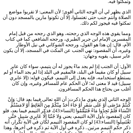
وتمكثوا فيه.
الذي يظهر لي أن الوجه الثاني أقوى؛ لأن المعنى: لا تقربوا مواضع
الصلاة وأنتم جنب حتى تغتسلوا، إلا أن تكونوا مارين بالمسجد دون أن
تمكثوا فيه فيجوز لكم ذلك.
ومما يقوي هذه الوجه الذي رجحته، وهو الذي رجحه من قبل إمام
المفسرين الإمام
ابن جرير الطبري
، ورجحه
الشافعي
كما في كتاب
الأم، قال: إن هذا هو القول، ورجحه
الشوكاني
في نيل الأوطار
وغيره، أن المقصود: نهي الجنب عن المكث في المسجد، إلا أن يكون
عابر سبيل، يقويه وجهان:
الأول: أن الجنب إذا لم يجد ماءً يجوز له أن يتيمم، سواء كان عابر
سبيل أو كان مقيماً في البلد، فالمقيم في البلد إذا لم يجد الماء أو لم
يستطع استخدامه، فإنه يعدل إلى التيمم، فيكون قوله: (إلا عابري
سبيل) قيد لا معنى له؛ لأن الحكم عام للمسافر وغيره، وإن كان
أغلب من يحتاج هذا الحكم المسافرون.
الوجه الثاني الذي يقوي ما ذكرت: أن الله تعالى فيما بعد قال:
وَإِنْ
كُنتُمْ مَرْضَى أَوْ عَلَى سَفَرٍ أَوْ جَاءَ أَحَدٌ مِنْكُمْ مِنَ الْغَائِطِ أَوْ لامَسْتُمُ
النِّسَاءَ فَلَمْ تَجِدُوا مَاءً فَتَيَمَّمُوا
[النساء:43]، فذكر التيمم فيما بعد، فلو
كان المقصود بأول الآية التيمم، يعني
وَلا جُنُبًا إِلَّا عَابِرِي سَبِيلٍ حَتَّى
تَغْتَسِلُوا
[النساء:43] لو كان المقصود التيمم لكان في الآية تكرار، أنه
ذكر حكم التيمم مرتين.. ذكره في أول الآية ثم ذكره في آخرها، وهذا