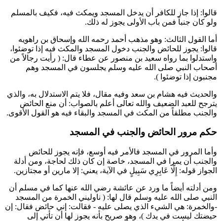
قالوا: إذا جاز للكافر أن يدخل المسجد ويمكث فيه، فكيف بالمسلم
ولو كان جنباً فمن باب الأولى يجوز له ذلك.
أما القول الثالث: وهو مذهب
أحمد
رحمه الله و
إسحاق بن راهويه
قالوا: يجوز للحائض والجنب دخول المسجد والمكث فيه إذا توضئوا،
واستدلوا بما رواه
سعيد بن منصور
عن
عطاء
قال: (
رأيت رجالاً من
أصحاب النبي صلى الله عليه وسلم يجلسون في المسجد وهم
مجنبون إذا توضئوا
).
والحديث فيه
هشام بن سعد
وفيه مقال، فلا يتم الاستدلال به، والذي
يترجح للعبد الضعيف والله تعالى أعلم بالصواب: أن منع الحائض
والجنب مطلقاً من المكث في المسجد والبقاء فيه هو القول الأقوى.
حكم مرور الحائض والجنب في المسجد
وأما المرور في المسجد فالأمر فيه أوسع، فإنه يجوز للحائض
والجنب أن يمرا في المسجد، خاصة إن كان ذلك لحاجة، ومن أدلة
الجواز قوله:
إِلَّا عَابِرِي سَبِيلٍ
في الآية، يعني: إلا مارين أو مجتازين.
ومن أدلته أيضاً ما ورد عن
عائشة
رضي الله عنها كما في
مسلم
أن
النبي صلى الله عليه وسلم قال لها: (
ناوليني الخمرة من المسجد
-والخمرة: هي الشيء الذي يصلى عليه - فقالت: إني حائض فقال: إن
حيضتك ليست في يدك
)، وهو صريح بأنه يجوز لها أن تأتي إلى