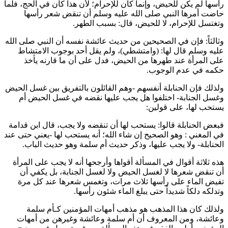
رأسها لم يكن للحيض، وإنما كان للإحرام؛ لأن هذا كان في الحج، فلما
حاضت أمرها النبي صلى الله عليه وسلم أن تنقض شعر رأسها
وتغتسل للإحرام، لا للحيض، قال: بسبب الطهر.
وثالثاً: فإن في الصحيحين من حديث
عائشة
نفسه أن النبي صلى الله
عليه وسلم قال لها: (وامتشطي)، ولم يقل أحد بوجوب الامتشاط
على المرأة عند طهرها من الحيض، فدل على أن ما قارنه يأخذ
حكمه في عدم الوجوب.
ولذلك فإن الحنابلة أنفسهم -وهم القائلون بالتفريق بين غسل الحيض
وغسل الجنابة- اختلفوا هل يجب عليها نقضه في غسل الحيض أم
يستحب لها، على قولين:
فبعض الحنابلة قالوا: يستحب لها أن تنقضه ولا يجب، قال
ابن قدامة
في المغني : وهو الصحيح إن شاء الله؛ أنه يستحب لها -يعني حتى عند
الحنابلة- ولا يجب عليها، وذكر حديث
أم سلمة
وهو حديث الباب.
هذه ثلاثة أقوال في المسألة أقواها وأرجحها أنه لا يجب على المرأة
أن تنقض شعرها لا لغسل الحيض ولا لغسل الجنابة، بل يكفي أن
تفيض الماء على رأسها ثلاث مرات، وتغمس شعرها عند كل مرة
وتدلكه دلكاً شديداً حتى يبلغ الماء شئون رأسها.
ولذلك كان هذا المذهب هو مذهب أمهات المؤمنين كـ
أم سلمة
و
عائشة
، ومن المعروف أن
أم سلمة
و
عائشة
وغيرهن من أمهات