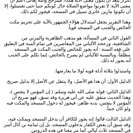
تكرار يبعد أن يكون معنى الآية هكذا، فيترجح والله تعالى أعلم أن
معنى الآية: لا تقربوا مواضع الصلاة حال كونكم جنباً حتى تغتسلوا، إلا
أن تكونوا مارين عابري سبيل في المسجد، فيجوز لكم ذلك.
وهذا التقرير يجعل استدلال هؤلاء الجمهور بالآية على تحريم مكث
الحائض والجنب في المسجد قوياً.
القول الثاني في المسألة: هو مذهب الظاهرية و
المزني
من
الشافعية، ورجحه
الألباني
من المعاصرين في تمام المنة في التعليق
على فقه السنة : أنه يجوز للحائض والجنب المكث في المسجد
مطلقاً، وبالنسبة
للألباني
لم يصرح بالحائض، إنما تكلم على الجنب
أنه يجوز له ذلك.
واستدلوا بثلاثة أدلة قوية لولا ما يعارضها:
الدليل الأول: أن هذا هو الأصل، ولا ينتقل عن الأصل إلا بدليل صريح.
الدليل الثاني: قوله صلى الله عليه وسلم: (
إن المؤمن لا ينجس
)،
وهذا الحديث متفق عليه عن
أبي هريرة
وقد سبق، فهو صريح أن
المؤمن لا ينجس، بدنه طاهر، فيجوز له دخول المسجد والمكث فيه
ولو كان جنباً.
الدليل الثالث قالوا: إنه يجوز للكافر أن يدخل المسجد ويمكث فيه،
وقد سبق أن بعض الكفار يدخلون المسجد، بل إن
ثمامة بن أثال
أسر
في المسجد ثلاث ليالي كما مر معنا في هذه الدروس.