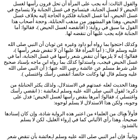
والقول الثالث: أنه يجب على المرأة أن تحل قرون رأسها لغسل
الحيض لا لغسل الجنابة، فيتسامح في غسل الجنابة ولا يتسامح في
غسل الحيض، أما غسل الجنابة فلكثرة الحاجة إليه بخلاف غسل
الحيض، وهذا هو المشهور من مذهب الحنابلة، وحجة أصحاب هذا
القول ما سبق في رواية: (
أفأنقضه لغسل الحيض
)، فقالوا: أما
الجنابة فإنه يجب عليها أن تنقضه لها.
وكذلك احتجوا بما رواه
أبو داود
وغيره عن
ثوبان
أن النبي صلى الله
عليه وسلم قال: (
أما المرأة فلا عليها أن لا تنقض شعر رأسها
)،
فقالوا: إنه لا يلزمها أن تنقض شعر رأسها في غسل الجنابة، أما في
غسل الحيض فيجب، واستدلوا كذلك بما رواه
ابن ماجه
بإسناد صحيح
على شرط
مسلم
عن
عائشة
رضي الله عنها: (
أن النبي صلى الله
عليه وسلم قال لها وكانت حائضاً: انقضي رأسك واغتسلي
).
وهذا الحديث لعله عمدتهم في الاستدلال، ولذلك يكثر الحنابلة من
ذكره؛ لقول النبي صلى الله عليه وسلم لـ
عائشة
: (
انقضي رأسك
واغتسلي
)، فقالوا: أمرها بنقض رأسها لغسل الحيض؛ فدل على
وجوبه، ولكن هذا الاستدلال لا يسلم لوجوه:
فأولاً هناك من العلماء من اعتبر هذه الرواية شاذة، وإن كان إسنادها
صحيحاً، وهذا رأي
الألباني
كما في إرواء الغليل، لكن لا يسلم
بالشذوذ.
وثانياً: فإن أمر النبي صلى الله عليه وسلم لـ
عائشة
بأن تنقض شعر