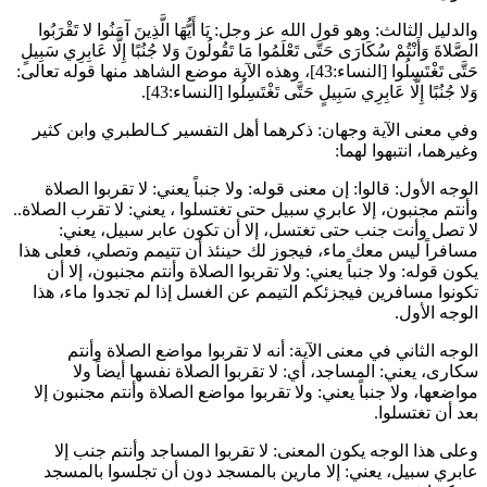
والدليل الثالث: وهو قول الله عز وجل:
يَا أَيُّهَا الَّذِينَ آمَنُوا لا تَقْرَبُوا
الصَّلاةَ وَأَنْتُمْ سُكَارَى حَتَّى تَعْلَمُوا مَا تَقُولُونَ وَلا جُنُبًا إِلَّا عَابِرِي سَبِيلٍ
حَتَّى تَغْتَسِلُوا
[النساء:43]، وهذه الآية موضع الشاهد منها قوله تعالى:
وَلا جُنُبًا إِلَّا عَابِرِي سَبِيلٍ حَتَّى تَغْتَسِلُوا
[النساء:43].
وفي معنى الآية وجهان: ذكرهما أهل التفسير كـ
الطبري
و
ابن كثير
وغيرهما، انتبهوا لهما:
الوجه الأول: قالوا: إن معنى قوله:
ولا جنباً
يعني: لا تقربوا الصلاة
وأنتم مجنبون،
إلا عابري سبيل حتى تغتسلوا
، يعني: لا تقرب الصلاة..
لا تصل وأنت جنب حتى تغتسل، إلا أن تكون عابر سبيل، يعني:
مسافراً ليس معك ماء، فيجوز لك حينئذ أن تتيمم وتصلي، فعلى هذا
يكون قوله:
ولا جنباً
يعني: ولا تقربوا الصلاة وأنتم مجنبون، إلا أن
تكونوا مسافرين فيجزئكم التيمم عن الغسل إذا لم تجدوا ماء، هذا
الوجه الأول.
الوجه الثاني في معنى الآية: أنه لا تقربوا مواضع الصلاة وأنتم
سكارى، يعني: المساجد، أي: لا تقربوا الصلاة نفسها أيضاً ولا
مواضعها،
ولا جنباً
يعني: ولا تقربوا مواضع الصلاة وأنتم مجنبون إلا
بعد أن تغتسلوا.
وعلى هذا الوجه يكون المعنى: لا تقربوا المساجد وأنتم جنب إلا
عابري سبيل، يعني: إلا مارين بالمسجد دون أن تجلسوا بالمسجد