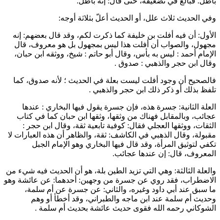
باطل. فبالغ في تضعيفه، حتى قال: إنه باطل.
وفي الحديث ثلاث علل، أو الحديث أعلّ بثلاثة أوجه:
الأول: أن فيه
أفلت بن خليفة
كما ذكرت لكم، وقد قال بعضهم: إنه
مجهول، والصواب أن
أفلت
هذا ليس بمجهول بل هو معروف، قال
الإمام
أحمد
: ليس به بأس، وقال
أبو حاتم
: شيخ، ووثقه
ابن حبان
،
وقال
ابن حجر
و
الذهبي
: صدوق .
فالصحيح أن وجود
أفلت
ليست بعلة في الحديث ؛ لأنه صدوق، كما
تلفظ بذلك أو ذكر ذلك
ابن حجر
و
الذهبي
.
العلة الثانية:
جسرة
هذه، فإن
جسرة
يقول فيها
البخاري
: عندها
عجائب، وبالمقابل فهناك من وثقها، وثقها
ابن حبان
كما في كتاب
الثقات، ووثقها
العجلي
فقال: كوفية تابعية ثقة، وقال
ابن حجر
:
مقبولة، وقال
الذهبي
في الكاشف: ثقة، والظاهر أن هذه العبارات لا
تكفي لتوثيق المرأة، وقد قال فيها
البخاري
وهو الإمام الجبل
المعروف، قال: إن عندها عجائب.
والعلة الثالثة: وهي التي تزيد الطين بلة، هو أن الحديث فيه شيء من
الاضطراب، فقد روي عن
جسرة
من وجهين: أحدهما: عن
عائشة
وهو
ما سبق عند
أبي داود
وغيره، والثاني: عن
جسرة
عن
أم سلمة
،
وحديث
أم سلمة
عند
ابن ماجه
و
الطبراني
، وقد أخطأ أو وهم
الشوكاني
رحمه الله فقوى حديث
عائشة
بحديث
أم سلمة
.