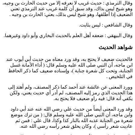
وقال
الترمذي
: حديث غريب لا نعرفه إلا من حديث
الحارث بن وجيه
،
وهو شيخ ليس بذاك، وقد سبق أن كلمة غريب عند
الترمذي
تعني
الضعيف إذا أطلقها، وهو شيخ ليس بذلك، يعني:
الحارث بن وجيه
.
وقال
الشافعي
: ليس بثابت.
وقال
البيهقي
: ضعفه أهل العلم بالحديث
البخاري
و
أبو داود
وغيرهما.
شواهد الحديث
فالحديث ضعيف لا يحتج به، وقد ورد معناه من حديث
أبي أيوب
عند
ابن ماجه
، أن النبي صلى الله عليه وسلم قال: (
أداء الأمانة غسل
الجنابة، وتحت كل شعرة جنابة
)، وإسناده ضعيف كما ذكر
الحافظ
في التلخيص .
وورد المعنى عن
عائشة
عند
أحمد
كما ذكر المصنف، ولم أهتد إلى
هذا الحديث الذي رمز إليه المصنف، لم أدر أي حديث يعني، ولكن
يكفي أنه قال: فيه راو ضعيف فلا يحتج به.
وقد ورد المعنى أيضاً من حديث
علي
رضي الله عنه عند
أبي داود
و
ابن ماجه
، أن النبي صلى الله عليه وسلم قال: (
من ترك موضع
شعرة من الجنابة عذبه الله بالنار كذا وكذا، قال
علي
: فمن ثم
عاديت شعر رأسي
)، وكان يحلق شعر رأسه رضي الله عنه.