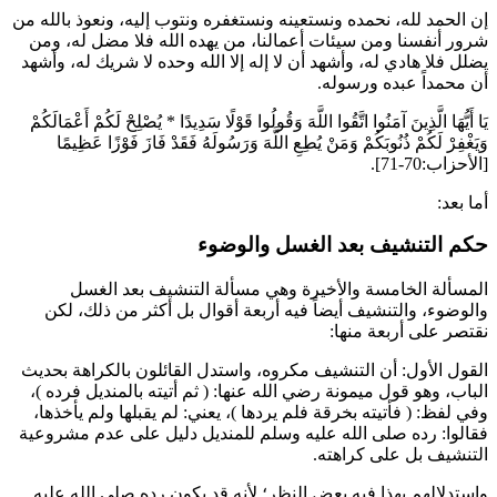
إن الحمد لله، نحمده ونستعينه ونستغفره ونتوب إليه، ونعوذ بالله من
شرور أنفسنا ومن سيئات أعمالنا، من يهده الله فلا مضل له، ومن
يضلل فلا هادي له، وأشهد أن لا إله إلا الله وحده لا شريك له، وأشهد
أن محمداً عبده ورسوله.
يَا أَيُّهَا الَّذِينَ آمَنُوا اتَّقُوا اللَّهَ وَقُولُوا قَوْلًا سَدِيدًا
*
يُصْلِحْ لَكُمْ أَعْمَالَكُمْ
وَيَغْفِرْ لَكُمْ ذُنُوبَكُمْ وَمَنْ يُطِعِ اللَّهَ وَرَسُولَهُ فَقَدْ فَازَ فَوْزًا عَظِيمًا
[الأحزاب:70-71].
أما بعد:
حكم التنشيف بعد الغسل والوضوء
المسألة الخامسة والأخيرة وهي مسألة التنشيف بعد الغسل
والوضوء، والتنشيف أيضاً فيه أربعة أقوال بل أكثر من ذلك، لكن
نقتصر على أربعة منها:
القول الأول: أن التنشيف مكروه، واستدل القائلون بالكراهة بحديث
الباب، وهو قول
ميمونة
رضي الله عنها: (
ثم أتيته بالمنديل فرده
)،
وفي لفظ: (
فأتيته بخرقة فلم يردها
)، يعني: لم يقبلها ولم يأخذها،
فقالوا: رده صلى الله عليه وسلم للمنديل دليل على عدم مشروعية
التنشيف بل على كراهته.
واستدلالهم بهذا فيه بعض النظر؛ لأنه قد يكون رده صلى الله عليه