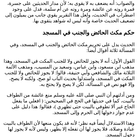
والصواب: أنه يضعف به لا يقوى به؛ لأن مدار الحديثين على
جسرة
،
فمرة روته عن
عائشة
ومرة روته عن
أم سلمة
، فدل على وجود
اضطراب في الحديث، ولعل هذا التقرير يقوي جانب من يميلون إلى
تضعيف الحديث خاصة وأنه ليس له شواهد يتقوى بها.
حكم مكث الحائض والجنب في المسجد
الحديث يدل على تحريم مكث الحائض والجنب في المسجد، وفي
المسألة ثلاثة أقوال أيضاً:
القول الأول: أنه لا يجوز للحائض ولا للجنب المكث في المسجد، وهذا
مذهب
ابن مسعود
، و
ابن عباس
، و
سعيد بن المسيب
، ومذهب الأئمة
الثلاثة
مالك
و
الشافعي
و
أبي حنيفة
، قالوا: لا يجوز للحائض ولا للجنب
المكث في المسجد، واستدلوا بحديث الباب لو صح، ولكنه لا يصح،
وإلا فهو نص في المسألة، لكن لا يصح ولا يحتج به.
ومن أدلتهم أن النبي صلى الله عليه وسلم منع
عائشة
من الطواف
بالبيت، كما في حديثها في الحج في الصحيحين: (
افعلي ما يفعل
الحاج غير ألا تطوفي بالبيت حتى تطهري
)، فقالوا: هذا دليل على
عدم جواز دخولها إلى الحرم وإلى المسجد.
وهذا الاستدلال أيضاً فيه نظر؛ لأنه قد يكون منعها لأن الطواف بالبيت
عبادة وصلاة، فلا يجوز لها أن تفعله إلا بطهر، وليس لأنه لا يجوز لها
دخول المسجد.