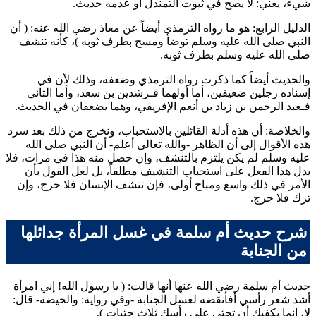
شيء، يعني: لا يصح في ثبوت التمندل أو عدمه حديث.
الدليل الرابع: هو ما رواه
الترمذي
أيضاً عن
معاذ
رضي الله عنه: (
أن
النبي صلى الله عليه وسلم توضأ ومسح بطرف ثوبه
)، كأنه تنشف
صلى الله عليه وسلم بطرف ثوبه.
والحديث أيضاً كما ذكرت رواه
الترمذي
وضعفه، وذلك لأن في
إسناده رجلين ضعيفين، أما أولهما فـ
رشدين بن سعد
، وأما الثاني
فـ
عبد الرحمن بن زياد بن أنعم الإفريقي
، وهما يضعفان في الحديث.
والخلاصة: أن هذه أدلة القائلين بالاستحباب، ونخرج من ذلك بعد سرد
هذه الأقوال إلى أن الظاهر -والله تعالى أعلم- أن النبي صلى الله
عليه وسلم لم يكن يلتزم بالتنشف، وإن حصل منه هذا في مرات، فلا
يدل هذا الفعل على استحباب التنشيف مطلقاً، بل لعل القول بأن
الأمر في ذلك واسع ومباح أولى، فإن تنشف الإنسان فلا حرج، وإن
ترك فلا حرج.
شرح حديث أم سلمة في غسل المرأة جدائلها
من الجنابة
حديث
أم سلمة
رضي الله عنها أنها قالت: (
يا رسول الله! إني امرأة
أشد شعر رأسي أفأنقضه لغسل الجنابة -وفي رواية: والحيضة- قال:
لا، إنما يكفيك أن تحثي على رأسك ثلاث حثيات
).