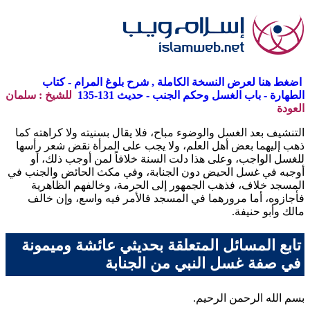
اضغط هنا لعرض النسخة الكاملة , شرح بلوغ المرام - كتاب
الطهارة - باب الغسل وحكم الجنب - حديث 131-135
للشيخ : سلمان
العودة
التنشيف بعد الغسل والوضوء مباح، فلا يقال بسنيته ولا كراهته كما
ذهب إليهما بعض أهل العلم، ولا يجب على المرأة نقض شعر رأسها
للغسل الواجب، وعلى هذا دلت السنة خلافاً لمن أوجب ذلك، أو
أوجبه في غسل الحيض دون الجنابة، وفي مكث الحائض والجنب في
المسجد خلاف، فذهب الجمهور إلى الحرمة، وخالفهم الظاهرية
فأجازوه، أما مرورهما في المسجد فالأمر فيه واسع، وإن خالف
مالك وأبو حنيفة.
تابع المسائل المتعلقة بحديثي عائشة وميمونة
في صفة غسل النبي من الجنابة
بسم الله الرحمن الرحيم.