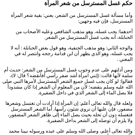
حكم غسل المسترسل من شعر المرأة
وأما مسألة غسل المسترسل من الشعر، يعني: بقية شعر المرأة
المسترسل، فإن فيه وجهين:
أحدهما: يجب غسله، وهو مذهب
الشافعي
وعليه الأصحاب من
الحنابلة، أنه يجب غسل المسترسل من الشعر.
والوجه الثاني: وهو مذهب الحنفية، وهو قول بعض الحنابلة : أنه لا
يجب غسله، وهو الذي يظهر أن
ابن قدامة
رجحه وانتصر له في
المغني .
ومن أدلتهم على عدم وجوب غسل المسترسل من الشعر: حديث
أم
سلمة
لأنها قالت: (
إنني امرأة أشد ضفر رأسي أفأنقضه؟ قال: لا
)،
فقالوا: لو كان يجب غسل جميع الشعر المسترسل لأمرها النبي صلى
الله عليه وسلم بنقضه؛ لأن من المعلوم أن الشعر إذا كان مشدوداً
فلا يصل الماء إلى الشعر الذي في داخل الضفيرة.
ولعله قال والله تعالى أعلم: إن المرأة إذا أرادت أن تغتسل وشعرها
مضفور، فإن عليها أن تروي شئون رأسها، أما الشعر المسترسل
فتغسله دون أن تحله بحيث يصل الماء إلى ظاهر الشعر المضفور،
ولا يلزم أن توصله إلى الشعر بداخل الضفيرة.
والله تعالى أعلم، وصلى الله وسلم على عبده ورسوله نبينا محمد