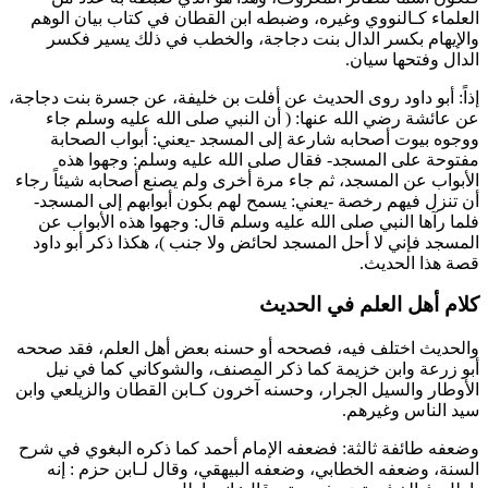
العلماء كـ
النووي
وغيره، وضبطه
ابن القطان
في كتاب بيان الوهم
والإيهام بكسر الدال
بنت دجاجة
، والخطب في ذلك يسير فكسر
الدال وفتحها سيان.
إذاً:
أبو داود
روى الحديث عن
أفلت بن خليفة
، عن
جسرة بنت دجاجة
،
عن
عائشة
رضي الله عنها: (
أن النبي صلى الله عليه وسلم جاء
ووجوه بيوت أصحابه شارعة إلى المسجد -يعني: أبواب الصحابة
مفتوحة على المسجد- فقال صلى الله عليه وسلم: وجهوا هذه
الأبواب عن المسجد، ثم جاء مرة أخرى ولم يصنع أصحابه شيئاً رجاء
أن تنزل فيهم رخصة -يعني: يسمح لهم بكون أبوابهم إلى المسجد-
فلما رآها النبي صلى الله عليه وسلم قال: وجهوا هذه الأبواب عن
المسجد فإني لا أحل المسجد لحائض ولا جنب
)، هكذا ذكر
أبو داود
قصة هذا الحديث.
كلام أهل العلم في الحديث
والحديث اختلف فيه، فصححه أو حسنه بعض أهل العلم، فقد صححه
أبو زرعة
و
ابن خزيمة
كما ذكر المصنف، و
الشوكاني
كما في نيل
الأوطار والسيل الجرار، وحسنه آخرون كـ
ابن القطان
و
الزيلعي
و
ابن
سيد الناس
وغيرهم.
وضعفه طائفة ثالثة: فضعفه الإمام
أحمد
كما ذكره
البغوي
في شرح
السنة، وضعفه
الخطابي
، وضعفه
البيهقي
، وقال لـ
ابن حزم
: إنه