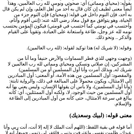
بقوله: (محياي ومماتي) أي: صحوتي ونومي لله رب العالمين، وهذا
أيضاً معنى لطيف إن كان قال به أحد من أهل العلم، وإن لم يكن قال
به أحد، فإن النوم داخل في قوله: (ومحياي) فإن النوم جزء من
الحياة، وهو يتوافق مع قول
معاذ
رضي الله عنه: (إنني أقوم وأنام،
وأحتسب في نومتي كما أحتسب في قومتي) فيكون المؤمن يحتسب
نومه لله عز وجل، طاعة واستعانة على العبادة، وتقوياً على القيام
والذكر .. ونحو ذلك.
وقوله: (لا شريك له) هذا توكيد لقوله: (لله رب العالمين).
(وجهت وجهي للذي فطر السماوات والأرض حنيفاً وما أنا من
المشركين، إن صلاتي ونسكي ومحياي ومماتي لله رب العالمين لا
شريك له, وبذلك أمرت وأنا أول المسلمين أو من المسلمين)
والمقصود: أول المسلمين من هذه الأمة، أو المعنى: أول المبادرين
إلى الامتثال، ويكون محمولاً على المبالغة في ذلك، والرواية ثابتة:
(وأنا أول المسلمين)، ولا بأس أن يقولها الإنسان، وليس يعني بها أنه
أول المسلمين من حيث الوجود، لا، ولكنه أول الممتثلين، أي: كأنه
يبالغ في سرعة الامتثال، حتى كأنه من أول المبادرين إلى الطاعة
والإسلام.
معنى قوله: (لبيك وسعديك)
أما قوله في بقية اللفظ: (اللهم أنت الملك لا إله إلا أنت، أنت ربي وأنا
عبدك، ظلمت نفسي واعترفت بذنبي، فاغفر لي ذنوبي جميعاً، إنه لا