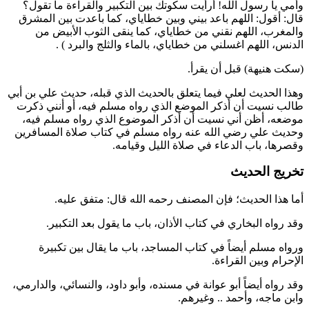
وأمي يا رسول الله! أرأيت سكوتك بين التكبير والقراءة ما تقول؟
قال: أقول: اللهم باعد بيني وبين خطاياي، كما باعدت بين المشرق
والمغرب، اللهم نقني من خطاياي، كما ينقى الثوب الأبيض من
الدنس، اللهم اغسلني من خطاياي، بالماء والثلج والبرد
) .
(سكت هنيهة) قبل أن يقرأ.
وهذا الحديث لعلي فيما يتعلق بالحديث الذي قبله، حديث
علي بن أبي
طالب
نسيت أن أذكر الموضع الذي رواه
مسلم
فيه، أو أنني ذكرت
موضعه، أظن أني نسيت أن أذكر الموضوع الذي رواه
مسلم
فيه،
وحديث
علي
رضي الله عنه رواه
مسلم
في كتاب صلاة المسافرين
وقصرها، باب الدعاء في صلاة الليل وقيامه.
تخريج الحديث
أما هذا الحديث؛ فإن المصنف رحمه الله قال: متفق عليه.
وقد رواه
البخاري
في كتاب الأذان، باب ما يقول بعد التكبير.
ورواه
مسلم
أيضاً في كتاب المساجد، باب ما يقال بين تكبيرة
الإحرام وبين القراءة.
وقد رواه أيضاً
أبو عوانة
في مسنده، و
أبو داود
، و
النسائي
، و
الدارمي
،
و
ابن ماجه
، و
أحمد
.. وغيرهم.