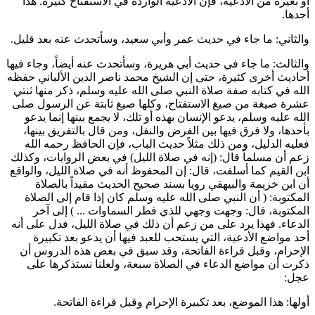
أو بغيره من الأدعية، فإن الأدعية الواردة في الاستفتاح كثيرة. هذا
أحدها.
والثاني: ما جاء في حديث
عمر
و
أبي سعيد
، وسأتحدث عنه بعد قليل.
والثالث: ما جاء في حديث
أبي هريرة
، وسأتحدث عنه أيضاً، وجاء فيها
أحاديث أخرى كثيرة، حتى إن الشيخ
محمد ناصر الدين الألباني
حفظه
الله في كتابه صفة صلاة النبي صلى الله عليه وسلم، ذكر منها ثنتي
عشرة صيغة من صيغ الاستفتاح، وكلها صيغ ثابتة عن الرسول صلى
الله عليه وسلم، يدعو الإنسان بهذه أو تلك، لا يجمع بينها إنما يدعو
بأحدها، ولا فرق فيها بين الفرض والنفل، ومن قال بالتفريق بينها،
فعليه الدليل، ومن ذلك مثلاً حديث الباب، فإن
الحافظ
رحمه الله
زعم أن
مسلماً
قال: (إنه في صلاة الليل) في بعض الروايات، وكذلك
ابن القيم
كما أسلفت، قال: إن المحفوظ أنه في صلاة الليل، والواقع
أن
ابن خزيمة
و
البيهقي
رويا بسند صحيح الحديث مقيداً بالصلاة
المكتوبة: (
أن النبي صلى الله عليه وسلم كان إذا قام إلى الصلاة
المكتوبة، قال: وجهت وجهي للذي فطر السماوات ...
) إلى آخر
الدعاء. فهذا يرد على من زعم أن ذلك في صلاة الليل، فدل على أنه
أحد مواضع الأدعية، التي يستحب للعبد فيها أن يدعو بعد تكبيرة
الإحرام، وقبل قراءة الفاتحة، وقد سبق في بعض هذه الدروس أن
ذكرت أن مواضع الدعاء في الصلاة سبعة، ولعلنا نستذكرها على
عجل:
أولها: هذا الموضع، بعد تكبيرة الإحرام وقبل قراءة الفاتحة.