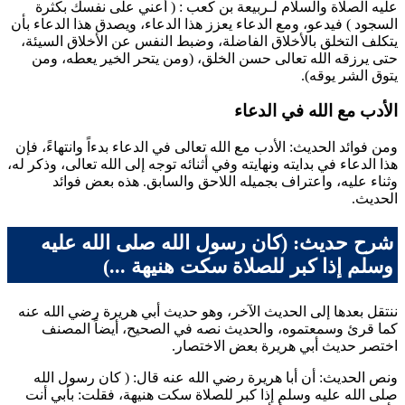
عليه الصلاة والسلام لـ
ربيعة بن كعب
: (
أعني على نفسك بكثرة
السجود
) فيدعو، ومع الدعاء يعزز هذا الدعاء، ويصدق هذا الدعاء بأن
يتكلف التخلق بالأخلاق الفاضلة، وضبط النفس عن الأخلاق السيئة،
حتى يرزقه الله تعالى حسن الخلق، (ومن يتحر الخير يعطه، ومن
يتوق الشر يوقه).
الأدب مع الله في الدعاء
ومن فوائد الحديث: الأدب مع الله تعالى في الدعاء بدءاً وانتهاءً، فإن
هذا الدعاء في بدايته ونهايته وفي أثنائه توجه إلى الله تعالى، وذكر له،
وثناء عليه، واعتراف بجميله اللاحق والسابق. هذه بعض فوائد
الحديث.
شرح حديث: (كان رسول الله صلى الله عليه
وسلم إذا كبر للصلاة سكت هنيهة ...)
ننتقل بعدها إلى الحديث الآخر، وهو حديث
أبي هريرة
رضي الله عنه
كما قرئ وسمعتموه، والحديث نصه في الصحيح، أيضاً المصنف
اختصر حديث
أبي هريرة
بعض الاختصار.
ونص الحديث: أن
أبا هريرة
رضي الله عنه قال: (
كان رسول الله
صلى الله عليه وسلم إذا كبر للصلاة سكت هنيهة، فقلت: بأبي أنت