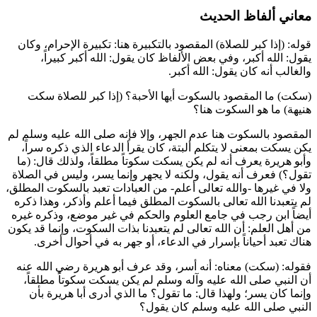
معاني ألفاظ الحديث
قوله: (إذا كبر للصلاة) المقصود بالتكبيرة هنا: تكبيرة الإحرام، وكان
يقول: الله أكبر، وفي بعض الألفاظ كان يقول: الله أكبر كبيراً،
والغالب أنه كان يقول: الله أكبر.
(سكت) ما المقصود بالسكوت أيها الأحبة؟ (إذا كبر للصلاة سكت
هنيهة) ما هو السكوت هنا؟
المقصود بالسكوت هنا عدم الجهر، وإلا فإنه صلى الله عليه وسلم لم
يكن يسكت بمعنى لا يتكلم ألبتة، كان يقرأ الدعاء الذي ذكره سراً،
و
أبو هريرة
يعرف أنه لم يكن يسكت سكوتاً مطلقاً، ولذلك قال: (ما
تقول؟) فعرف أنه يقول، ولكنه لا يجهر وإنما يسر، وليس في الصلاة
ولا في غيرها -والله تعالى أعلم- من العبادات تعبد بالسكوت المطلق،
لم يتعبدنا الله تعالى بالسكوت المطلق فيما أعلم وأذكر، وهذا ذكره
أيضاً
ابن رجب
في جامع العلوم والحكم في غير موضع، وذكره غيره
من أهل العلم: أن الله تعالى لم يتعبدنا بذات السكوت، وإنما قد يكون
هناك تعبد أحياناً بإسرار في الدعاء، أو جهر به في أحوال أخرى.
فقوله: (سكت) معناه: أنه أسر، وقد عرف
أبو هريرة
رضي الله عنه
أن النبي صلى الله عليه وآله وسلم لم يكن يسكت سكوتاً مطلقاً،
وإنما كان يسر؛ ولهذا قال: ما تقول؟ ما الذي أدرى
أبا هريرة
بأن
النبي صلى الله عليه وسلم كان يقول؟