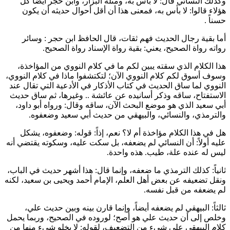
وكذلك
النسائي
قال: لا بأس به، ومثله
البزار
، و
ابن حجر
أيضاً كل
هؤلاء قالوا: لا بأس به، فمعنى هذا أن أقل أحوال حديثه أن يكون
حسناً .
أما بقية رجال الحديث فهم ثقات، قال الحافظ
ابن حجر
: وسائر
رواته رواة الصحيح، يعني: بقية رواة الإسناد رواة الصحيح.
هذا الكلام الذي سقته يبين لكم ما في كلام
النووي
من المؤاخذة،
وسوف أسوق لكم كلام
النووي
الآن؛ لتكتشفوا ماذا في كلام
النووي
،
النووي
لما ساق الحديث في كتاب الأذكار في الأدعية التي تقال عند
الاستفتاح، ساقه وذكر أسانيده عن
عائشة
.. وغيرها، ثم ساق حديث
أبي سعيد
الذي هو موضع البحث الآن، ساقه وقال: ورواه
أبو داود
،
و
الترمذي
، و
النسائي
، و
البيهقي
من حديث
أبي سعيد
وضعفوه.
هل في هذا الكلام مؤاخذة أم لا؟ نعم، إذاً: قوله: وضعفوه، يشكل
عليه أولاً: أن
النسائي
لم يضعفه، بل سكت عليه، وسكوته يقتضي أنه
ليس له عنده علة، طيب. هذه واحدة.
ثانياً: كذلك
الترمذي
ما ضعفه، وإنما قال: هذا أشهر حديث في الباب،
ونقل تضعيفه عن بعض أهل العلم، الإمام
أحمد
و
يحيى بن سعيد
، لكنه
لم يضعفه من قبل نفسه.
ثالثاً:
البيهقي
لم يضعفه أيضاً، وإنما قارن بينه وبين حديث
علي
،
وخلص إلى أن حديث
علي
هو أصح؛ لوروده في الصحيح، وربما يحمل
كلام
البيهقي
على شيء من التضعيف، لقوله: لا يخلو شيء منها من