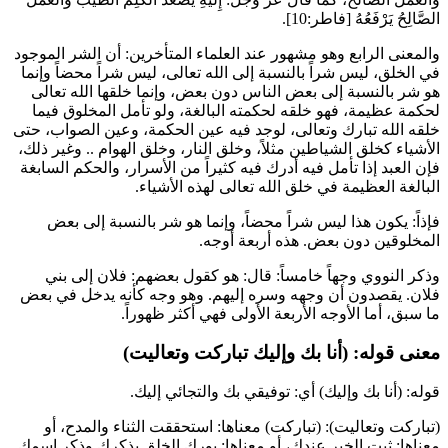
الصَّالِحُ يَرْفَعُهُ
[فاطر:10].
والمعنى الرابع وهو مشهور عند العلماء المتأخرين: أن الشر الموجود
في الخلق، ليس شراً بالنسبة إلى الله تعالى، ليس شراً محضاً وإنما
هو شر بالنسبة إلى بعض الناس دون بعض، وإنما خلقها الله تعالى
لحكمة عظيمة، فهو خلقه لحكمته البالغة، ولو تأمل المخلوق فيما
خلقه الله تبارك وتعالى، لوجد فيه عين الحكمة، وعين الصواب، حتى
الأشياء كخلق الشياطين مثلاً، وخلق النار، وخلق الهوام .. وغير ذلك،
فإن العبد إذا تأمل فيه أدرك فيه كثيراً من الأسرار، والحكم السابغة
البالغة العظيمة في خلق الله تعالى لهذه الأشياء.
فإذاً: يكون هذا ليس شراً محضاً، وإنما هو شر بالنسبة إلى بعض
المخلوقين دون بعض. هذه أربعة أوجه.
وذكر
النووي
وجهاً خامساً: قال: هو كقول بعضهم: فلان إلى بني
فلان. يقصدون أن وجهه وسره إليهم. وهو وجه كأنه يدخل في بعض
ما سبق، أما الأوجه الأربعة الأولى فهي أكثر ظهوراً.
معنى قوله: (أنا بك وإليك تباركت وتعاليت)
قوله: (أنا بك وإليك) أي: توفيقي بك والتجائي إليك.
(تباركت وتعاليت): (تباركت) معناها: استحققت الثناء والمدح، أو
معناها: ثبت الخير عندك، أو معناها: بورك الخلق بذكرك وذكر اسمك