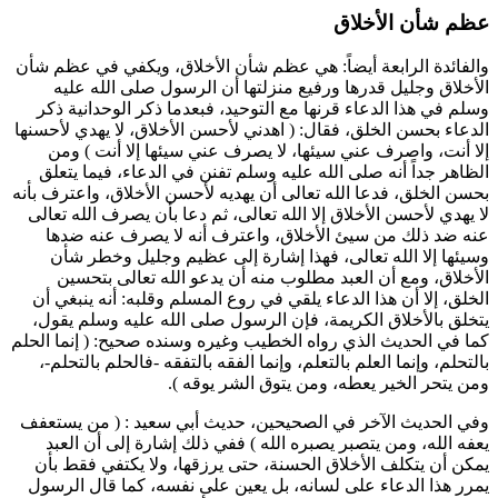
عظم شأن الأخلاق
والفائدة الرابعة أيضاً: هي عظم شأن الأخلاق، ويكفي في عظم شأن
الأخلاق وجليل قدرها ورفيع منزلتها أن الرسول صلى الله عليه
وسلم في هذا الدعاء قرنها مع التوحيد، فبعدما ذكر الوحدانية ذكر
الدعاء بحسن الخلق، فقال: (
اهدني لأحسن الأخلاق، لا يهدي لأحسنها
إلا أنت، واصرف عني سيئها، لا يصرف عني سيئها إلا أنت
) ومن
الظاهر جداً أنه صلى الله عليه وسلم تفنن في الدعاء، فيما يتعلق
بحسن الخلق، فدعا الله تعالى أن يهديه لأحسن الأخلاق، واعترف بأنه
لا يهدي لأحسن الأخلاق إلا الله تعالى، ثم دعا بأن يصرف الله تعالى
عنه ضد ذلك من سيئ الأخلاق، واعترف أنه لا يصرف عنه ضدها
وسيئها إلا الله تعالى، فهذا إشارة إلى عظيم وجليل وخطر شأن
الأخلاق، ومع أن العبد مطلوب منه أن يدعو الله تعالى بتحسين
الخلق، إلا أن هذا الدعاء يلقي في روع المسلم وقلبه: أنه ينبغي أن
يتخلق بالأخلاق الكريمة، فإن الرسول صلى الله عليه وسلم يقول،
كما في الحديث الذي رواه
الخطيب
وغيره وسنده صحيح: (
إنما الحلم
بالتحلم، وإنما العلم بالتعلم، وإنما الفقه بالتفقه -فالحلم بالتحلم-،
ومن يتحر الخير يعطه، ومن يتوق الشر يوقه
).
وفي الحديث الآخر في الصحيحين، حديث
أبي سعيد
: (
من يستعفف
يعفه الله، ومن يتصبر يصبره الله
) ففي ذلك إشارة إلى أن العبد
يمكن أن يتكلف الأخلاق الحسنة، حتى يرزقها، ولا يكتفي فقط بأن
يمرر هذا الدعاء على لسانه، بل يعين على نفسه، كما قال الرسول