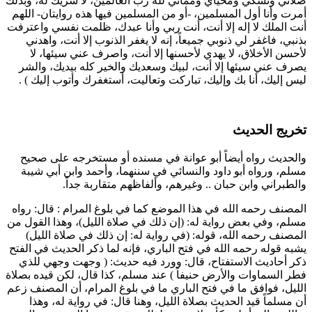
صلاتي ونسكي ومحياي ومماتي لله رب العالمين، لا شريك له، وبذلك
أمرت وأنا أول المسلمين، -أو من المسلمين فيها هذه روايتان- اللهم
أنت الملك لا إله إلا أنت، أنت ربي وأنا عبدك، ظلمت نفسي واعترفت
بذنبي، فاغفر لي ذنوبي جميعاً، إنه لا يغفر الذنوب إلا أنت، واهدني
لأحسن الأخلاق، لا يهدي لأحسنها إلا أنت، واصرف عني سيئها، لا
يصرف عني سيئها إلا أنت، لبيك وسعديك والخير كله بيديك، والشر
ليس إليك، أنا بك وإليك، تباركت وتعاليت، أستغفرك وأتوب إليك
) .
تخريج الحديث
والحديث رواه أيضاً
أبو عوانة
في مسنده أو مستخرجه على صحيح
مسلم
، ورواه
أبو داود
و
النسائي
في سننهما، و
أحمد
و
ابن أبي شيبة
و
الطبراني
و
ابن حبان
.. وغيرهم، وألفاظهم متقاربة جداً.
المصنف رحمه الله في هذا الموضع كما في بلوغ المرام : قال: رواه
مسلم
، وفي بعض رواية له: (إن ذلك في صلاة الليل)، وهذا القول من
المصنف رحمه الله، قوله: (في رواية له: إن ذلك في صلاة الليل)
يشبه قوله رحمه الله في فتح الباري، فإنه لما ذكر الحديث في الفتح
ذكر أحاديث الاستفتاح، قال: وورد فيه حديث: (
وجهت وجهي للذي
فطر السماوات والأرض حنيفاً
) عند
مسلم
، كذا قال، لكن قيده بصلاة
الليل، فوافق ما في فتح الباري ما في بلوغ المرام، أن المصنف زعم
أن
مسلماً
قيد الحديث بصلاة الليل، وهنا قال: في رواية له، وهذا