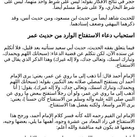
حجر
في نتائج الأفكار بقوله: ليس على شرط واحد منهما، ليس على
شرط
البخاري
، ولا على شرط
مسلم
أيضاً.
للحديث شاهد أيضاً من حديث
ابن مسعود
، ومن حديث
أنس
، وقد
ذكرهما
البيهقي
وضعف إسنادهما.
استحباب دعاء الاستفتاح الوارد من حديث عمر
فيما يتعلق بفقه الحديث، حديث
أبي سعيد
سنأتيه بعد قليل، فلا أتكلم
عن سنده الآن، لكن نتكلم عن قضية الدعاء: (سبحانك اللهم وبحمدك،
وتبارك اسمك، وتعالى جدك، ولا إله غيرك) وهذا الذكر الذي يقال في
الاستفتاح.
الإمام
أحمد
قال: أنا ذهب إلى ما روي عن
عمر
، يعني: يرى الإمام
أحمد
أن يستفتح المصلي صلاته بعد التكبير، بقوله: (سبحانك اللهم
وبحمدك، وتبارك اسمك، وتعالى جدك، ولا إله غيرك)، يقول: [ أنا
أذهب إلى ما روي عن
عمر
، ولو أن رجلاً استفتح ببعض ما روي عن
النبي صلى الله عليه وآله وسلم من الاستفتاح كان حسناً ]، يعني:
يرى الأمر واسعاً، ولكنه يفضل هذا الاستفتاح.
الإمام
ابن القيم
رحمه الله كأنه فسر كلام الإمام
أحمد
، ورجح هذا
الاستفتاح في زاد المعاد من عشرة وجوه، أهمها ما يلي، بعضها وجيه،
وبعضها قد يكون فيه مناقشة والله أعلم: