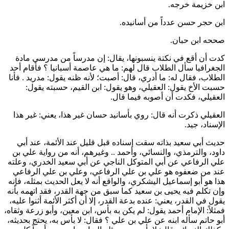
ابن خزيمة
خرجه.
ابن حجر
حسن عدداً من أسانيده.
صححه
ابن حبان
.
كدت أن أقع في نكتة ينسبونها، يقال: إن مدرساً من مدرسي مادة
الجغرافيا سأل الطلاب قال لهم: ما هي عاصمة أسبانيا ؟ فأقام أحد
الطلاب، فقال له: ما أدري، قال: أصبت؛ لأنه ظنه يقول: مدريد . فأنا
حسبت الأخ يقول:
العقيلي
، وهو يقول:
ابن القيم
، حسبته يقول:
العقيلي
، فكدت أن أصوبه فيما قال.
العقيلي
ذكرت أنه قال: روي بأسانيد حسان غير هذا، يعني: غير هذا
الإسناد، جيد.
حديث
أبي سعيد
بذاته سقت إسناده قبل قليل عند الأئمة، عند
أبي
داود
، و
الترمذي
، و
النسائي
، و
أحمد
.. وغيرهم، أنه من رواية
علي بن
علي الرفاعي
عن
أبي المتوكل الناجي
عن
أبي سعيد الخدري
، وعلته
عند من ضعفوه هو
علي بن علي الرفاعي
، و
علي بن علي الرفاعي
هذا هو
أبو إسماعيل اليشكري
، والواقع أنه لا يعل الحديث بمثله، فإنه
وإن تكلم فيه
يحيى بن سعيد
كما سبق من جهة القدر، فقد اتهمه بأنه
يقول في القدر، يعني: عنده بدعة القدر، إلا أن أكثر الأئمة أثنوا عليه،
فمثلاً: الإمام
أحمد
يقول: لم يكن به بأس،
ابن معين
، و
أبو زرعة
وثقاه،
أبو حاتم
سأله ابنه عن
علي بن علي
؟ فقال: لا بأس به، يحتج بحديثه،