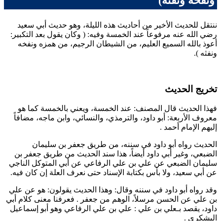
ونفخه ونفثه)
ننتقل للحديث الأخير من أحاديث هذه الليلة، وهو حديث
أبي سعيد
رضي الله عنه مرفوعاً عند الخمسة وفيه: (
وكان يقول بعد التكبير:
أعوذ بالله السميع العليم، من الشيطان الرجيم، من همزه ونفخه
ونفثه
).
تخريج الحديث
فهذا الحديث قال المصنف: عند الخمسة، ويعني بالخمسة كما هو
معروف الأربعة:
أبو داود
، و
الترمذي
، و
النسائي
، و
ابن ماجه
، مضافاً
إليهم الإمام
أحمد
.
الحديث رواه
أبو داود
في سننه، من طريق
جعفر بن سليمان
الضبعي
، وغير
أبي داود
أيضاً، هذا سند الحديث من طريق
جعفر بن
سليمان الضبعي
عن
علي بن علي الرفاعي
عن
أبي المتوكل الناجي
عن
أبي سعيد
، ولا بأس بكتابة الإسناد حتى نعرف العلة إن كان فيه.
وقد رواه
أبو داود
في سننه وقال: وهذا الحديث يقولون: هو عن
علي
بن علي
عن
الحسن
مرسلاً، الوهم من
جعفر
. فعرفنا معنى كلام
أبي
داود
، يقصد بـ
علي بن علي
:
علي بن علي الرفاعي
وهو
أبو إسماعيل
اليشكري
.