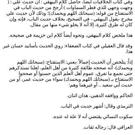
وفي كتاب الخلافيات أيضاً، حاصل كلام
البيهقي
: أن حديث
علي
: (
وجهت وجهي للذي فطر السماوات
) أرجح من حديث الباب في
الاستفتاح من قوله: (
سبحانك اللهم وبحمدك
)؛ وذلك لأن حديث
علي
مخرج -يقول
البيهقي
- في الصحيح، بخلاف حديث الباب، فإنه وإن
كان له طرق كثيرة، إلا أنه لا يخلو شيء منها من مقال.
هذا ملخص كلام
البيهقي
، ونحوه أيضاً كلام
ابن خزيمة
في صحيحه.
وقد قال
العقيلي
في كتاب الضعفاء: روي الحديث بأسانيد حسان غير
هذا.
إذاً: يتلخص أن الحديث إجمالاً -يعني: الاستفتاح: (سبحانك اللهم
وبحمدك)- أنه صححه طائفة كثيرة من أهل العلم، لعلنا نستذكرهم
حتى نجمع ما تفرق، عموم أهل العلم الذين حسنوا أو صححوا
الاستفتاح بـ (سبحانك اللهم وبحمدك) سواء من حديث
عمر
، أو من
حديث
أبي سعيد
.. أو غيرهما وهم:
الحاكم
ووافقه
الذهبي
، هذان اثنان.
الترمذي
وقال: أشهر حديث في الباب.
سكوت
النسائي
يقتضي أنه لا علة له عنده.
العراقي
قال: رجاله ثقات.