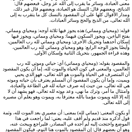
معنى العبادة، وسائر ما يقرب إلى الله عز وجل، فبعضهم قال:
الذبائح، وبعضهم قال: النسك هو العبادة، وبعضهم قال غير ذلك،
ومدار الأقوال كلها على أن المقصود بالنسك كل ما يتقرب به إلى
الله تعالى، من الذبح والحج وسائر العبادات.
قوله: (ومحياي ومماتي) هذه يجوز فيها ثلاثة أوجه: ومحياي ومماتي،
بفتح الياءين، ويجوز السكون فيهما: ومحياي ومماتي، ويجوز فيها
إسكان أحدهما وتحريك الأخرى: ومحياي ومماتي لله رب العالمين،
وأيضًا يجوز الوجه الرابع: وهو ومحياي ومماتي لله رب العالمين،
وهذه قراءة الجمهور، بتحريك الثانية وإسكان الأولى.
والمقصود بقوله: (ومحياي ومماتي) أي: حياتي وموتي لله رب
العالمين، والمعنى في كون الحياة والموت لله، إما أن يكون المقصود
أن المتصرف في الحياة والموت هو الله تعالى، فهو الذي يحيي
ويميت، وإما أن يكون المقصود أن المسلم يعترف بأن حياته وموته
هي لله تعالى، من حيث إنه صرف حياته لله في الطاعة والعبادة،
وامتثال ما أمر، وترك ما نهى، وعد موته لله تعالى، فهو يشهد أن لا
إله إلا الله ويموت مؤمنا بالله معترفاً به، ويموت وهو يعلم أن مصيره
إلى الله تعالى.
أو يكون المعنى: (مماتي لله) بمعنى: أن مصيري بعد الموت لله، وثمة
قول أذكره منذ قديم ولم أقف عليه، يعني: لما راجعت في هذا
الموضع واحتجت إليه لم أجده في المصادر، فليراجع ويبحث عنه،
وهو أن بعضهم قال: إن المقصود بالموت هنا النوم، فيكون المقصود