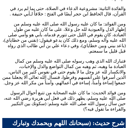
والفائدة الثانية: مشروعية الدعاء في الصلاة، حتى بما لم يرد في
القرآن، قال الحافظ
ابن حجر
أيضًا في الفتح : خلافاً لـ
أبي حنيفة
.
ومن الفوائد: ما كان عليه رسول الله صلى الله عليه وسلم من
إظهار الذل والعبودية لله جل وعلا، على ما كان عليه من طول
العبادة، كان يقوم في الليل حتى تتورم قدماه، بأبي هو وأمي صلى
الله عليه وآله وسلم، ومع ذلك كان يدعو فيقول: (نقني من خطاياي)،
(باعد بيني وبين خطاياي)، وفي دعاء
علي بن أبي طالب
الذي رواه
قبل قليل ما سمعتم.
فتبارك الله الذي وهب رسوله صلى الله عليه وسلم من كمال
العبادة ما وهبه، ثم وهبه من كمال التواضع والذل والإخبات،
والانكسار لله عز وجل ما لا يقوم حتى في نفوس كثير من الناس،
الذين أسرفوا على أنفسهم وفرطوا، فنسأل الله تعالى ألا يجعلنا ممن
جمعوا إساءة وأمناً، إساءة في أعمالهم، وأمناً من مكر الله عز وجل.
ومن فوائد الحديث: ما كان عليه الصحابة من تتبع أحوال الرسول
صلى الله عليه وسلم، يظهر ذلك في فعل
أبي هريرة
رضي الله عنه،
حين سأل رسول الله صلى الله عليه وسلم: (سكوتك بين التكبير
والقراءة ما تقول فيه؟)
شرح حديث: (سبحانك اللهم وبحمدك وتبارك