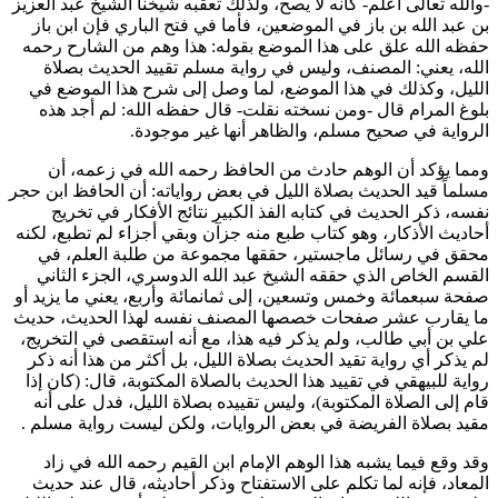
-والله تعالى أعلم- كأنه لا يصح، ولذلك تعقبه شيخنا الشيخ
عبد العزيز
بن عبد الله بن باز
في الموضعين، فأما في فتح الباري فإن
ابن باز
حفظه الله علق على هذا الموضع بقوله: هذا وهم من الشارح رحمه
الله، يعني: المصنف، وليس في رواية
مسلم
تقييد الحديث بصلاة
الليل، وكذلك في هذا الموضع، لما وصل إلى شرح هذا الموضع في
بلوغ المرام قال -ومن نسخته نقلت- قال حفظه الله: لم أجد هذه
الرواية في صحيح
مسلم
، والظاهر أنها غير موجودة.
ومما يؤكد أن الوهم حادث من
الحافظ
رحمه الله في زعمه، أن
مسلماً
قيد الحديث بصلاة الليل في بعض رواياته: أن الحافظ
ابن حجر
نفسه، ذكر الحديث في كتابه الفذ الكبير نتائج الأفكار في تخريج
أحاديث الأذكار، وهو كتاب طبع منه جزآن وبقي أجزاء لم تطبع، لكنه
محقق في رسائل ماجستير، حققها مجموعة من طلبة العلم، في
القسم الخاص الذي حققه الشيخ
عبد الله الدوسري
، الجزء الثاني
صفحة سبعمائة وخمس وتسعين، إلى ثمانمائة وأربع، يعني ما يزيد أو
ما يقارب عشر صفحات خصصها المصنف نفسه لهذا الحديث، حديث
علي بن أبي طالب
، ولم يذكر فيه هذا، مع أنه استقصى في التخريج،
لم يذكر أي رواية تقيد الحديث بصلاة الليل، بل أكثر من هذا أنه ذكر
رواية
للبيهقي
في تقييد هذا الحديث بالصلاة المكتوبة، قال: (كان إذا
قام إلى الصلاة المكتوبة)، وليس تقييده بصلاة الليل، فدل على أنه
مقيد بصلاة الفريضة في بعض الروايات، ولكن ليست رواية
مسلم
.
وقد وقع فيما يشبه هذا الوهم الإمام
ابن القيم
رحمه الله في زاد
المعاد، فإنه لما تكلم على الاستفتاح وذكر أحاديثه، قال عند حديث