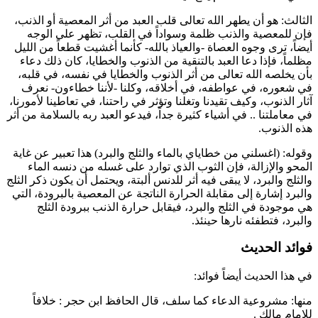
الثالث: هو أن يطهر الله تعالى قلب العبد من أثر المعصية أو الذنب،
فإن للمعصية والذنب ظلمة وسواداً في القلب، تظهر على الوجه
أيضاً، ترى وجوه العصاة -والعياذ بالله- كأنما أغشيت قطعاً من الليل
مظلماً، فإذا دعا العبد بالتنقية من الذنوب والخطايا، كان ذلك دعاء
بأن يخلصه الله تعالى من أثر الذنوب والخطايا في نفسه، في قلبه،
في شعوره، في عواطفه، في أخلاقه، وكلنا -لأننا خطاءون- نعرف
آثار الذنوب، وكيف تقيدنا وتغلنا وتؤثر في راحتنا، في تعاطينا لأمورنا،
في معاملتنا .. في أشياء كثيرة جداً، فيدعو العبد ربه بالسلامة من أثر
هذه الذنوب.
وقوله: (اغسلني من خطاياي بالماء والثلج والبرد) هذا تعبير عن غاية
المحو والإزالة، فإن الثوب الذي توارد على غسله من دنسه الماء
والثلج والبرد، لا يبقى فيه أثر للدنس ألبتة، ويحتمل أن يكون ذكر الثلج
والبرد إشارة إلى مقابلة الحرارة الناتجة عن المعصية بالبرودة، التي
هي موجودة في الثلج والبرد، فيقابل حرارة الذنب ببرودة الثلج
والبرد، فتطفئه نارها حينئذ.
فوائد الحديث
في هذا الحديث أيضاً فوائد:
منها: مشروعية الدعاء كما سلف، قال الحافظ
ابن حجر
: خلافاً
للإمام
مالك
.