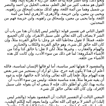
ونحو ذلك، وأما الشر فإنه يباعد العبد عن ربه لا يقربه إليه، وهذا
القول هو مذهب كثير من أهل العلم، مذهب
الخليل بن أحمد
و
النضر
بن شميل
وهما من أئمة اللغة، وهو كذلك مذهب
إسحاق بن راهويه
،
و
يحيى بن معين
، و
ابن خزيمة
، و
الأزهري
،
الأزهري
أيضاً من أئمة
اللغة، وأما
يحيى بن معين
، و
إسحاق بن راهويه
، و
ابن خزيمة
فهم من
المحدثين.
القول الثاني في تفسير قوله: (والشر ليس إليك) أن هذا من باب أن
الشر لا يضاف إلى الله تعالى على سبيل الانفراد، وإن كان الجميع
خلقه، فمثلاً: لا تقول مخاطباً الله عز وجل: يا خالق القردة مثلاً، وإن
كان الله خالق كل شيء، وهو خالق القردة والكلاب والخنازير
والهوام والعقارب .. وغيرها مثلاً، لكن لا تقل: يا خالق كذا وكذا من
الأشياء المكروهة؛ لما في ذلك من سوء الأدب، وإن كانت كل هذه
الأشياء من خلقه.
والمقصود لا تقولها لغير مناسبة، أما لو قالها الإنسان لمناسبة، فالله
أعلم أن هذا لا يكون فيه حرج، مثل: لو أراد أن يستجير من شر بعض
هذه الهوام مثلاً، فلجأ إلى الله تعالى وناداه؛ لأنه خالقها، فإنه يدعوه
أن يقيه شرهاً مثلاً، هذه مناسبة تجعله -وليس من سوء الأدب- أن
يناديه بهذا، لكن لو أطلق ذلك، فإنه لا ينبغي له أن يقوله على سبيل
الإفراد، وإن كان الله تعالى خالق كل شيء.
المعنى الثالث أو التفسير الثالث: أن المقصود بقوله: (والشر ليس
إليك) أن الشر لا يرفع إلى الله تعالى، وإنما يصعد إليه الكلم الطيب،
والعمل الصالح، كما قال عز وجل:
إِلَيْهِ يَصْعَدُ الْكَلِمُ الطَّيِّبُ وَالْعَمَلُ