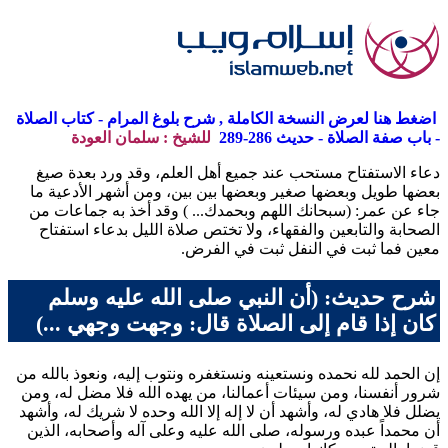
اضغط هنا لعرض النسخة الكاملة , شرح بلوغ المرام - كتاب الصلاة
- باب صفة الصلاة - حديث 286-289
للشيخ : سلمان العودة
دعاء الاستفتاح مستحب عند جميع أهل العلم، وقد ورد بعدة صيغ
بعضها طويل وبعضها صغير وبعضها بين بين، ومن أشهر الأدعية ما
جاء عن عمر: (سبحانك اللهم وبحمدك... ) وقد أخذ به جماعات من
الصحابة والتابعين والفقهاء، ولا تختص صلاة الليل بدعاء استفتاح
معين فما ثبت في النفل ثبت في الفرض.
شرح حديث: (أن النبي صلى الله عليه وسلم
كان إذا قام إلى الصلاة قال: وجهت وجهي ...)
إن الحمد لله نحمده ونستعينه ونستغفره ونتوب إليه، ونعوذ بالله من
شرور أنفسنا، ومن سيئات أعمالنا، من يهده الله فلا مضل له، ومن
يضلل فلا هادي له، وأشهد أن لا إله إلا الله وحده لا شريك له، وأشهد
أن محمداً عبده ورسوله، صلى الله عليه وعلى آله وأصحابه، الذين