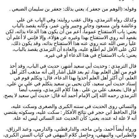
وقوله: (الوهم من
جعفر
)، يعني بذلك:
جعفر بن سليمان الضبعي
.
وكذلك رواه
الترمذي
، وقال عقب روايته: وفي الباب عن
علي
و
عائشة
و
ابن مسعود
و
جابر
و
جبير
و
ابن عمر
، وكأنه يقصد بالباب
يعني: باب الاستفتاح عموماً، أعم من أن يكون هذا الدعاء بذاته، لكن
يقصد أنه روي الاستفتاح بهذا وغيره عن هؤلاء، وإلا فإنني لا أعلم أن
علياً
رضي الله عنه روي عنه هذا الاستفتاح بذاته، وقد يكون ذلك،
لكن على الأقل لم أطلع عليه، والعادة أن
الترمذي
يقصد بالباب،
يعني: باب الاستفتاح في هذا الدعاء أو في غيره.
قال
الترمذي
: وحديث
أبي سعيد
أشهر، حديث في الباب، وقد أخذ
قوم من أهل العلم بهذا، ثم بعد قليل أشار إلى أنه مذهب أكثر أهل
العلم، أن أكثر أهل العلم أخذوا بهذا الدعاء، قال: وتكلم قوم في
إسناد حديث
أبي سعيد
، كان
يحيى بن سعيد
يتكلم في
علي بن علي
،
أو قال: يضعف
علي بن علي
. هذا كلام
الترمذي
، ونسب أيضاً
الترمذي
رحمه الله إلى الإمام
أحمد
أنه قال: حديث
أبي سعيد
لا يصح.
و
النسائي
روى الحديث في سننه الكبرى والصغرى وسكت عليه،
قال الحافظ
ابن حجر
في نتائج الأفكار : سكت عليه، وسكوته يقتضي
أنه لا علة له عنده، يعني: كأن الحديث عند
النسائي
ليس له علة.
ورواه أيضاً
أحمد
، و
ابن ماجه
، و
الدارقطني
، و
الدارمي
، و
عبد الرزاق
،
و
الطبراني
، و
البيهقي
، وحاصل كلام
البيهقي
في كتاب السنن الكبرى،