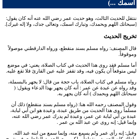
اسمك ...)
ننتقل للحديث الثالث، وهو حديث
عمر
رضي الله عنه أنه كان يقول:
[سبحانك اللهم وبحمدك، وتبارك اسمك، وتعالى جدك، ولا إله غيرك].
تخريج الحديث
قال المصنف: رواه
مسلم
بسند منقطع، ورواه
الدارقطني
موصولاً
وموقوفاً.
أما
مسلم
فقد روى هذا الحديث في كتاب الصلاة، يعني: في موضع
ليس متوقعاً أن يكون فيه، وقد تقفز عليه عين القارئ فلا تقع عليه.
رواه
مسلم
في كتاب الصلاة، باب حجة من قال: لا يجهر بالبسملة،
وقد رواه عن
عبدة
عن
عمر
: أنه كان يجهر بهذا الدعاء ويقول: (
سبحانك اللهم وبحمدك
) أنه كان يجهر به.
وقول المصنف رحمه الله هنا: (رواه
مسلم
بسند منقطع) ذلك أن
مسلماً
روى هذا الحديث من طريق
عبدة
، و
عبدة
هو
ابن أبي لبابة
،
عبدة بن أبي لبابة
عن
عمر
، و
عبدة
لم يدرك
عمر
رضي الله عنه،
وإنما قيل: إنه روى عن
عبد الله بن عمر
.
وقيل: إنه رأى
عمر
ولم يسمع منه، وإنما سمع من ابنه
عبد الله
،
ولذلك كان الحديث منقطعاً، ولكن روى الحديث
الطحاوي
في شرح