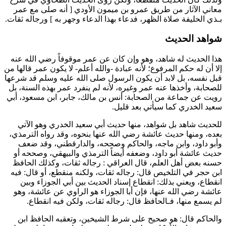
معاني الآثار من طريق
عمرو بن ميمون الأودي
[ أنه صلى مع
عمر
بـذي الحليفة صلاة الظهر، فدعاء بهذا الدعاء وجهر به ] ورجاله ثقات.
شواهد الحديث
هذا الحديث له شاهد، وهو وإن كان عن
عمر
موقوفاً رضي الله عنه
إلا أن له حكم المرفوع؛ لأنه عبادة -والله أعلم- لا يكون
عمر
قالها من
قبل نفسه، بل لابد أن يكون الرسول صلى الله عليه وسلم قد شرعها
للصحابة، وأخذها عنه
عمر
وغيره، لأنه لم ينفرد
عمر
بهذه السنة، بل
رويت عن جماعة من الصحابة:
أنس بن مالك
،
جابر
،
ابن مسعود
،
أبي
سعيد الخدري
كما سيأتي بعد قليل.
للحديث شاهد بل شواهد، منها حديث
أبي سعيد الخدري
وهو الآتي
بعده، ومنها حديث
عائشة
رضي الله عنها بنحوه، وقد رواه
الترمذي
،
و
أبو داود
، و
ابن ماجه
، و
الحاكم
وصححه، و
الدارقطني
، وقد ضعف
حديث
عائشة
أبو داود
، وضعفه أيضاً
الترمذي
و
البيهقي
، وصححه أو
حسنه بعض أهل العلم، قال
العراقي
: رجاله ثقات، وكذلك الحافظ
ابن حجر
في التلخيص قال: رجاله ثقات، ولكنه منقطع، أو قال: فيه
انقطاع، ويعني بذلك: انقطاع إسناد الحديث بين
أبي الجوزاء
وبين
عائشة
رضي الله عنها، فإن
أبا الجوزاء
هو الراوي عن
عائشة
، وهو
لم يسمع منها، فـ
الحافظ
قال: رجاله ثقات، ولكن فيه انقطاع.
و
الحاكم
قال: هو صحيح على شرط الشيخين، وتعقبه الحافظ
ابن