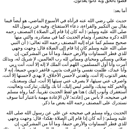
قضوا بالحق وبه كانوا يعدلون.
أما بعد:
حديث
علي
رضي الله عنه قرأناه في الأسبوع الماضي، هو أيضاً فيما
يقال بين التكبير والقراءة، دعاء الاستفتاح، وفيه عن رسول الله
صلى الله عليه وسلم: (
أنه كان إذا قام إلى الصلاة
) المصنف رحمه
الله ذكره مختصراً، وتمام الحديث كما في مصادره، والتي منها
صحيح
مسلم
كما عزاه إليه المصنف رحمه الله تعالى: (
أن النبي
صلى الله عليه وسلم كان إذا قام إلى الصلاة قال: وجهت وجهي
للذي فطر السماوات والأرض حنيفاً، وما أنا من المشركين، إن
صلاتي ونسكي ومحياي ومماتي لله رب العالمين، لا شريك له، وبذلك
أمرت وأنا أول المسلمين، اللهم أنت الملك لا إله إلا أنت، أنت ربي
وأنا عبدك، ظلمت نفسي واعترفت بذنبي، فاغفر ذنوبي جميعاً، إنه لا
يغفر الذنوب إلا أنت، واهدني لأحسن الأخلاق، لا يهدي لأحسنها إلا أنت،
واصرف عني سيئها، لا يصرف عني سيئها إلا أنت، لبيك وسعديك،
والخير كله بيديك، والشر ليس إليك، أنا بك وإليك، تباركت وتعاليت،
أستغفرك وأتوب إليك
) هذا هو لفظ الحديث تقريباً، كما رواه
مسلم
في صحيحه، لا بأس من إعادته؛ لأن الإعادة مهمة باعتبار أننا سوف
نستدرك على المصنف رحمه الله بعض ما ذكر.
الحديث رواه
مسلم
في صحيحه عن
علي
عن رسول الله صلى الله
عليه وسلم: (
أنه كان إذا قام إلى الصلاة -هكذا- قال: وجهت وجهي
للذي فطر السماوات والأرض حنيفاً، وما أنا من المشركين، إن