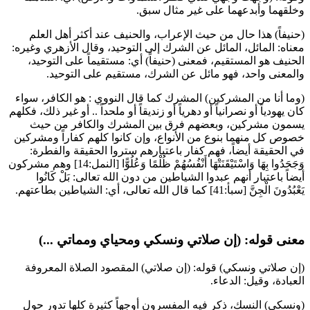
وخلقهما وأبدعهما على غير مثال سبق.
(حنيفاً) هذا حال من حيث الإعراب، والحنيف عند أكثر أهل العلم
معناه: المائل، المائل عن الشرك إلى التوحيد، وقال
الأزهري
وغيره:
الحنيف هو المستقيم، فمعنى (حنيفاً) أي: مستقيماً على التوحيد،
والمعنى واحد، فهو مائل عن الشرك، مستقيم على التوحيد.
(وما أنا من المشركين) المشرك كما قال
النووي
: هو الكافر، سواء
كان يهودياً أو نصرانياً أو دهرياً أو زنديقاً أو ملحداً .. أو غير ذلك، فكلهم
يسمون مشركين، وبعضهم فرق بين المشرك والكافر من حيث
خصوص كل منهما بنوع من الأنواع، وإن كانوا كلهم كفاراً ومشركين
في الحقيقة أيضاً، فهم كفار باعتبارهم ستروا الحقيقة والفطرة:
وَجَحَدُوا بِهَا وَاسْتَيْقَنَتْهَا أَنْفُسُهُمْ ظُلْمًا وَعُلُوًّا
[النمل:14] وهم مشركون
أيضاً باعتبار أنهم عبدوا الشياطين من دون الله تعالى: بَلْ كَانُوا
يَعْبُدُونَ الْجِنَّ [سبأ:41] كما قال الله تعالى، أي: الشياطين بطاعتهم.
معنى قوله: (إن صلاتي ونسكي ومحياي ومماتي ...)
(إن صلاتي ونسكي) قوله: (إن صلاتي) المقصود الصلاة المعروفة
العبادة، وقيل: الدعاء.
(ونسكي) النسك، ذكر فيه المفسرون أوجهاً كثيرة كلها تدور حول