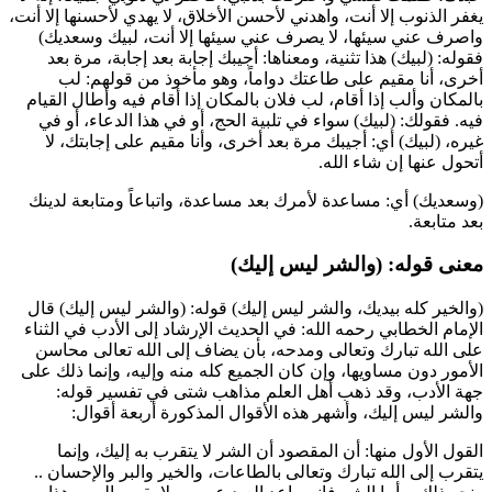
يغفر الذنوب إلا أنت، واهدني لأحسن الأخلاق، لا يهدي لأحسنها إلا أنت،
واصرف عني سيئها، لا يصرف عني سيئها إلا أنت، لبيك وسعديك)
فقوله: (لبيك) هذا تثنية، ومعناها: أجيبك إجابة بعد إجابة، مرة بعد
أخرى، أنا مقيم على طاعتك دواماً، وهو مأخوذ من قولهم: لب
بالمكان وألب إذا أقام، لب فلان بالمكان إذا أقام فيه وأطال القيام
فيه. فقولك: (لبيك) سواء في تلبية الحج، أو في هذا الدعاء، أو في
غيره، (لبيك) أي: أجيبك مرة بعد أخرى، وأنا مقيم على إجابتك، لا
أتحول عنها إن شاء الله.
(وسعديك) أي: مساعدة لأمرك بعد مساعدة، واتباعاً ومتابعة لدينك
بعد متابعة.
معنى قوله: (والشر ليس إليك)
(والخير كله بيديك، والشر ليس إليك) قوله: (والشر ليس إليك) قال
الإمام
الخطابي
رحمه الله: في الحديث الإرشاد إلى الأدب في الثناء
على الله تبارك وتعالى ومدحه، بأن يضاف إلى الله تعالى محاسن
الأمور دون مساويها، وإن كان الجميع كله منه وإليه، وإنما ذلك على
جهة الأدب، وقد ذهب أهل العلم مذاهب شتى في تفسير قوله:
والشر ليس إليك، وأشهر هذه الأقوال المذكورة أربعة أقوال:
القول الأول منها: أن المقصود أن الشر لا يتقرب به إليك، وإنما
يتقرب إلى الله تبارك وتعالى بالطاعات، والخير والبر والإحسان ..