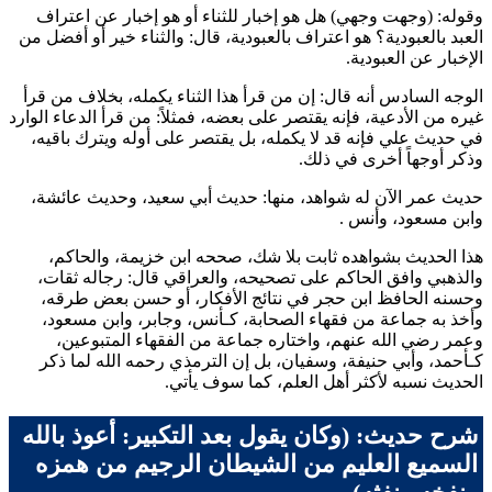
وقوله: (وجهت وجهي) هل هو إخبار للثناء أو هو إخبار عن اعتراف
العبد بالعبودية؟ هو اعتراف بالعبودية، قال: والثناء خير أو أفضل من
الإخبار عن العبودية.
الوجه السادس أنه قال: إن من قرأ هذا الثناء يكمله، بخلاف من قرأ
غيره من الأدعية، فإنه يقتصر على بعضه، فمثلاً: من قرأ الدعاء الوارد
في حديث
علي
فإنه قد لا يكمله، بل يقتصر على أوله ويترك باقيه،
وذكر أوجهاً أخرى في ذلك.
حديث
عمر
الآن له شواهد، منها: حديث
أبي سعيد
، وحديث
عائشة
،
و
ابن مسعود
، و
أنس
.
هذا الحديث بشواهده ثابت بلا شك، صححه
ابن خزيمة
، و
الحاكم
،
و
الذهبي
وافق
الحاكم
على تصحيحه، و
العراقي
قال: رجاله ثقات،
وحسنه الحافظ
ابن حجر
في نتائج الأفكار، أو حسن بعض طرقه،
وأخذ به جماعة من فقهاء الصحابة، كـ
أنس
، و
جابر
، و
ابن مسعود
،
و
عمر
رضي الله عنهم، واختاره جماعة من الفقهاء المتبوعين،
كـ
أحمد
، و
أبي حنيفة
، و
سفيان
، بل إن
الترمذي
رحمه الله لما ذكر
الحديث نسبه لأكثر أهل العلم، كما سوف يأتي.
شرح حديث: (وكان يقول بعد التكبير: أعوذ بالله
السميع العليم من الشيطان الرجيم من همزه