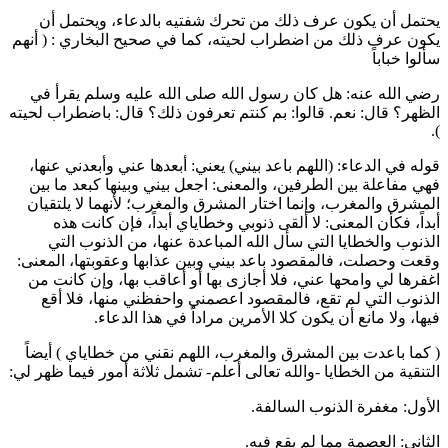
يحتمل أن يكون عرف ذلك من تحرك شفتيه بالدعاء، ويحتمل أن
يكون عرف ذلك من اضطراب لحيته، كما في صحيح
البخاري
: (
أنهم
سألوا خباباً
رضي الله عنه: هل كان رسول الله صلى الله عليه وسلم يقرأ في
الظهر؟ قال: نعم. قالوا: بم كنتم تعرفون ذلك؟ قال: باضطراب لحيته
).
قوله في الدعاء: (اللهم باعد بيني) يعني: أبعدها عني وأبعدني عنها،
فهي مفاعلة بين الطرفين، والمعنى: اجعل بيني وبينها كبعد ما بين
المشرق والمغرب، وإنما اختار المشرق والمغرب؛ لأنهما لا يلتقيان
أبداً، فكأن المعنى: لا ألقى ذنوبي وخطاياي أبداً، فإن كانت هذه
الذنوب والخطايا التي سأل الله المباعدة عنها، من الذنوب التي
وقعت وحصلت، فالمقصود باعد بيني وبين عذابها وعقوبتها، المعنى:
اغفرها لي وامحها عني، فلا أجازى بها أو أعاقب بها، وإن كانت من
الذنوب التي لم تقع، فالمقصود اعصمني واحفظني منها، فلا أقع
فيها، ولا مانع أن يكون كلا الأمرين مراداً في هذا الدعاء.
(
كما باعدت بين المشرق والمغرب، اللهم نقني من خطاياي
) أيضاً
التنقية من الخطايا -والله تعالى أعلم- تشمل ثلاثة أمور فيما ظهر لي:
الأول: مغفرة الذنوب السالفة.
الثاني: العصمة مما لم يقع فيه.