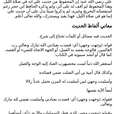
علي
رضي الله عنه: إن المحفوظ من حديث
علي
أنه في صلاة الليل.
وهذا المحفوظ لم أقف له على أثر، ولم يذكره الحافظ
ابن حجر
رغم
استقصائه التخريج وغيره، لم يذكروا شيئاً يدل على أن حديث
علي
إنما هو في صلاة الليل، فهذا يقيد ويستدرك، والله تعالى أعلم.
معاني ألفاظ الحديث
الحديث فيه مسائل أو كلمات تحتاج إلى شرح.
قوله: (وجهت وجهي) أي: قصدت بعبادتي الله تبارك وتعالى رب
العالمين، فالوجه يقصد به العمل، أو الجهة الاتجاه للشيء أو القصد،
كما قال أو أنشد
سيبويه
في الكتاب:
أستغفر الله ذنباً لست محصيهرب العباد إليه الوجه والعمل
وكذلك قال
أمية بن أبي الصلت
ضمن قصائده:
وأسلمت وجهي لمن أسلمت له المزن تحمل عذباً زلالا
أيضاً الآية نفسها.
فقوله: (وجهت وجهي) أي: قصدت بعبادتي وأسلمت نفسي لله تبارك
وتعالى.
وقوله: (وجهت وجهي للذي فطر السماوات والأرض) أي: أنشأهما