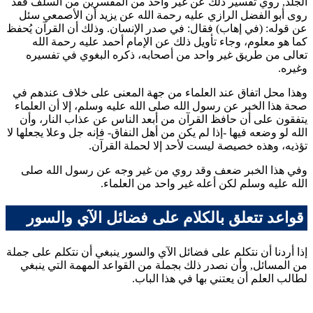
الجلد, روي تفسير ذلك عن غير واحد من المفسرين من السلف فقد
روى
أبو الفضل الرازي
عليه رحمة الله عن
يزيد
أن
الأصمعي
سئل
عن قوله: (في إهاب) فقال: في صدر الإنسان. وذلك أن القرآن يُحفظ
كما هو معلوم، وجاء تأويل ذلك عن الإمام
أحمد
عليه رحمة الله
تعالى من طريق غير واحد من أصحابه، ذكره
البغوي
في تفسيره
وغيره.
وهذا محل اتفاق عند العلماء من جهة المعنى على خلاف عندهم في
صحة هذا الخبر عن رسول الله صلى الله عليه وسلم، إلا أن العلماء
يتفقون على أن حافظ القرآن من أبعد الناس عن عذاب النار، وأن
الله لو وضعه فيها -إذا لم يكن من أهل النفاق- فإنه جل وعلا يجعلها لا
تؤذيه، وهذه خصيصة ليست لأحد إلا لحملة القرآن.
وفي هذا الخبر ضعف وقد روي من غير وجه عن رسول الله صلى
الله عليه وسلم لكن أعله غير واحد من العلماء.
قواعد تتعلق بالكلام على فضائل الآي والسور
إذا أردنا أن نتكلم على فضائل الآي والسور ينبغي أن نتكلم على جملة
من المسائل, وأن نصدر ذلك بجملة من القواعد المهمة التي ينبغي
لطالب العلم أن يعتني بها في هذا الباب.