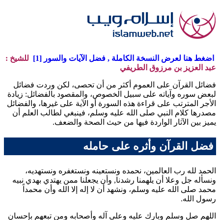
اضغط هنا لعرض النسخة الكاملة , فضل الآيات والسور [1]
للشيخ :
عبد العزيز بن مرزوق الطريفي
فضائل القرآن على العموم أكثر من أن تحصى، لكن وردت فضائل
لبعض سوره وآياته على سبيل الخصوص، والمقصود بالفضائل: زيادة
الأجر المترتب على قراءة هذه السورة أو الآية على غيرها، والفضائل
مصدرها كلام النبي صلى الله عليه وسلم، فينبغي لطالب العلم أن
يميز بين الآثار الواردة فيها من حيث الصحة والضعف.
فضل القرآن وأثره على حامله
الحمد لله رب العالمين، نحمده ونستعينه ونستغفره ونستهديه،
ونسأله جل وعلا أن يلهمنا رشدنا, وأن يجعلنا ممن يهتدي بهدي نبيه
محمد صلى الله عليه وسلم، ونشهد أن لا إله إلا الله وأن محمداً
رسول الله.
اللهم صل وسلم وبارك عليه وعلى آله وأصحابه ومن تبعهم بإحسان