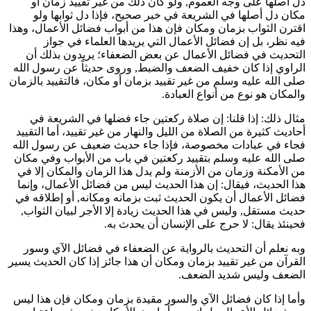
دل أصلها على وجه العموم, ولو كان ذلك من غير تقييد زمان أو
مكان دل أصلها في الشريعة في خبر صحيح، فإذا دل ثوابها ولو
اقترن الثواب بزمان ومكان فإن هذا من أبواب فضائل الأعمال، وهذا
فيه نظر، بل إن فضائل الأعمال التي يريدها العلماء في جواز
التحديث في فضائل الأعمال عن بعض الضعفاء؛ يريدون بذلك أن
الراوي إذا كان خفيف الضعف والضبط, وروى حديثاً عن رسول الله
صلى الله عليه وسلم من غير تقييد بزمان أو مكان، فالتقييد بالزمان
والمكان هو نوع من أنواع العبادة.
مثال ذلك: إذا قلنا: إن صلاة ركعتين جاء فضلها في الشريعة في
أحاديث كثيرة من الصلاة من الليل والنهار من غير تقييد، أما التقييد
فجاء في عبادات مخصوصة، فإذا جاء حديث ضعيف عن رسول الله
صلى الله عليه وسلم بتقييد ركعتين في باب من الأبواب وفي مكان
من الأمكنة وزمان من الأزمنة ولم يدل هذا الزمان والمكان إلا في
هذا الحديث، فيقال: إن هذا الحديث ليس من فضائل الأعمال، وإنما
فضائل الأعمال أن يكون الحديث ثبت بزمانه ومكانه, أو إطلاقه في
حديث مستقل, وليس في هذا الحديث زيادة إلا الأجر لبيان الثواب,
فحينئذ يقال: لا حرج على الإنسان أن يحدث به.
وبه نعلم أن التحديث بالرواية عن الضعفاء في فضائل الآي وسور
القرآن من غير تقييد بزمان ومكان أن هذا جائز إذا كان الحديث يسير
الضعف وليس شديد الضعف.
وأما إذا كان فضائل الآي والسور مقيدة بزمان ومكان فإن هذا ليس