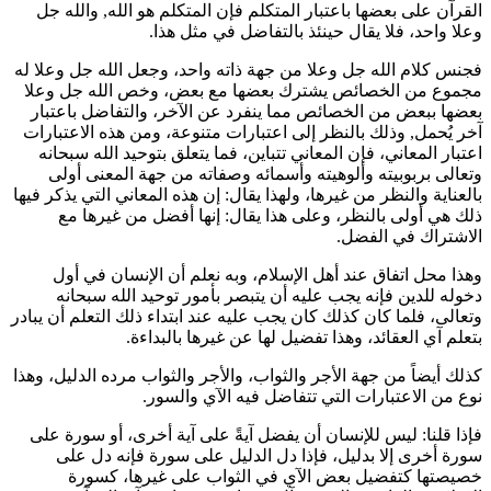
القرآن على بعضها باعتبار المتكلم فإن المتكلم هو الله, والله جل
وعلا واحد، فلا يقال حينئذ بالتفاضل في مثل هذا.
فجنس كلام الله جل وعلا من جهة ذاته واحد، وجعل الله جل وعلا له
مجموع من الخصائص يشترك بعضها مع بعض، وخص الله جل وعلا
بعضها ببعض من الخصائص مما ينفرد عن الآخر، والتفاضل باعتبار
آخر يُحمل, وذلك بالنظر إلى اعتبارات متنوعة، ومن هذه الاعتبارات
اعتبار المعاني، فإن المعاني تتباين، فما يتعلق بتوحيد الله سبحانه
وتعالى بربوبيته وألوهيته وأسمائه وصفاته من جهة المعنى أولى
بالعناية والنظر من غيرها، ولهذا يقال: إن هذه المعاني التي يذكر فيها
ذلك هي أولى بالنظر، وعلى هذا يقال: إنها أفضل من غيرها مع
الاشتراك في الفضل.
وهذا محل اتفاق عند أهل الإسلام، وبه نعلم أن الإنسان في أول
دخوله للدين فإنه يجب عليه أن يتبصر بأمور توحيد الله سبحانه
وتعالى، فلما كان كذلك كان يجب عليه عند ابتداء ذلك التعلم أن يبادر
بتعلم آي العقائد، وهذا تفضيل لها عن غيرها بالبداءة.
كذلك أيضاً من جهة الأجر والثواب، والأجر والثواب مرده الدليل، وهذا
نوع من الاعتبارات التي تتفاضل فيه الآي والسور.
فإذا قلنا: ليس للإنسان أن يفضل آيةً على آية أخرى، أو سورة على
سورة أخرى إلا بدليل، فإذا دل الدليل على سورة فإنه دل على
خصيصتها كتفضيل بعض الآي في الثواب على غيرها، كسورة