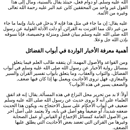
الله عليه وسلم, أو دوام فعل، حينئذ يقال بالسنية، ومال إلى هذا
القول غير واحد من المحققين ك
ابن عبد البر
عليه رحمة الله تعالى
وغيره من الأئمة.
عليه يقال: إن ما جاء في مثل هذا فإنه لا يدخل في بابنا، وإنما ما جاء
من غير ذلك مما اقترنت به القرائن, أو دلت الأدلة القولية عن رسول
الله صلى الله عليه وسلم ببيان فضل ومنزلة وخصيصة، فإنا نسوقه
بإذن الله جل وعلا.
أهمية معرفة الأخبار الواردة في أبواب الفضائل
ومن القواعد والأصول المهمة: أن يتفقه طالب العلم فيما يتعلق
بمسائل رواية الأخبار عن رسول الله صلى الله عليه وسلم في أبواب
الفضائل، والثواب والعقاب، وما يتعلق بأبواب تفسير القرآن والسير
والمغازي، فهل تروى الأحاديث ويعمل بها إذا كان فيها ضعف,
والضعف يسير في هذه الأبواب؟
أولاً: لا بد من تحرير محل النزاع في هذه المسألة, يقال: إنه قد اتفق
العلماء على أنه لا يروى حديث عن رسول الله صلى الله عليه وسلم
ضعيف في أبواب الأحكام على سبيل الاحتجاج به، ويكون هذا الحديث
ضعفه شديداً، أو ضعيفاً وهو أصل في بابه، ولا يعتمد على أصل آخر
من الأصول العامة كمسائل الإجماع أو القياس أو عمل الصحابة
وغيرها من القرائن التي تعضد بعض الأحاديث التي يطلق عليها
الضعف.