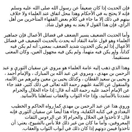
فإن الحديث إذا كان ضعيفاً عن رسول الله صلى الله عليه وسلم
فإنه لا يحتج به في الأحكام وهذا محل اتفاق عند العلماء ولا خلاف
بينهم في ذلك إلا ما جاء في كلام بعض الفقهاء المتأخرين من أهل
الرأي، فإن هذا القول لا يعتد به وهو قول شاذ.
وأما الحديث الضعيف يسير الضعف في فضائل الأعمال فإن جماهير
العلماء وهو قول عامة النقاد أنه يحدث بالحديث الضعيف في فضائل
الأعمال إذا لم يكن الحديث شديد الضعف، بمعنى: أنه لم يكن فيه
كذاباً، ولم يكن فيه متهماً، ولم يكن فيه مجهول العين، وكان المعنى
مستقيماً.
وهذا الذي ذهب إليه عامة العلماء هو مروي عن
سفيان الثوري
و
عبد
الرحمن بن مهدي
، ومروي عن
عبد الله بن المبارك
، والإمام
أحمد
،
و
يحيى بن سعيد القطان
، وكذلك
يحيى بن معين
وغيرهم من الأئمة،
والمنقول عن الأئمة عليهم رحمة الله تعالى في ذلك كثير، فقد جاء
عن الإمام
أحمد
عليه رحمة الله أنه قال: إذا جاء الحلال والحرام
تشددنا بالأسانيد، وإذا جاء الثواب والعقاب تساهلنا بالأسانيد.
وروي هذا عن
عبد الرحمن بن مهدي
كما رواه
الحاكم
و
الخطيب
البغدادي
في كتابه الكفاية، وجاء هذا أيضاً عن
سفيان الثوري
فإنه
قال: لا تأخذوا في الحلال والحرام إلا عن الرءوس الثقات
المعروفين، وأما ما كان من غير ذلك فلا بأس بالشيوخ، يعني: أن
تأخذوا فيمن دونهم إذا كان ذلك في أبواب الثواب والعقاب.