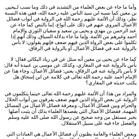
وأما ما جاء عن بعض العلماء من التشديد في ذلك وما نسب لـ
يحيى
بن معين
كما نسبه
ابن سيد الناس
عليه رحمة الله، ففي هذه النسبة
نظر، وذلك أن الأئمة عليهم رحمة الله في الرواية في أبواب فضائل
الأعمال المروي عنهم في ذلك على أنواع، إما بالنص كما جاء عن
عبد الرحمن بن مهدي
و
يحيى بن سعيد
و
سفيان الثوري
والإمام
أحمد
وغيرهم من الأئمة. وإما ما جاء بدلالة السياق, وذلك أنهم إذا
تكلموا على بعض الرواة الذين فيهم ضعف فإنهم يقولون: لا بأس
بالرواية عنه في فضائل الأعمال, أو بالرواية في الرقاق.
كما جاء عن
يحيى بن معين
أنه سئل عن في
زياد البكائي
فقال: لا
بأس بالرواية عنه في المغازي، وكذلك عن
موسى بن عبيدة
أنه قال:
لا بأس بالرواية عنه في الرقاق، يعني: فضائل الأعمال، وجاء هذا عن
الإمام
أحمد
عليه رحمة الله تعالى في كلامه عن
ابن إسحاق
هل
يكتب حديثه في المغازي؟
والمراد من هذا: أن الأئمة عليهم رحمة الله تعالى حينما يتكلمون في
الرواية عن بعض الرواة الذين فيهم ضعف يفرقون بين أبواب الحلال
والحرام وبين فضائل الأعمال، ومعرفة فضائل الأعمال من المسائل
المهمة, ففضائل الأعمال التي يقصدها العلماء بذلك أن يثبت أصلها
بخبر مستقل من وجه صحيح عن رسول الله صلى الله عليه وسلم
والفضل جاء فيه على سبيل الاستقلال.
وبعض العلماء والعامة يظنون أن فضائل الأعمال هي العبادات التي