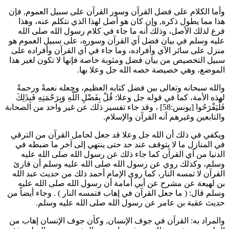
وأما الكلام على فضل القرآن وسور القرآن على سبيل العموم, فإن
هذا مما يطول ذكره, وإن كان هو أصل لهذا الذي نتكلم عنه، وهذا
فرع لذلك الأصل، وذلك أنه ما جاء في كلام رسول الله صلى الله
عليه وسلم في بيان فضل آي القرآن وسوره، على سبيل العموم هو
منزل على سائر الآي وأفراده، وما جاء في آي القرآن وأفراده على
سبيل التخصيص من بيان فضل ومثوبة خاصة فإنها لا تكون لغير هذا
الموضع، وهي خصيصة خصه الله جل وعلا بها.
والله سبحانه وتعالى بين فضل كتابه العظيم، وجعله نعمةً ورحمةً
لهذه الأمة، كما في قوله جل وعلا:
قُلْ بِفَضْلِ اللَّهِ وَبِرَحْمَتِهِ فَبِذَلِكَ
فَلْيَفْرَحُوا
[يونس:58] ، وقد جاء تفسير ذلك عن غير واحد من الصحابة
والتابعين وغيرهم أنه القرآن والإسلام.
ويكفي في ذلك أن الله جل وعلا قد جعل لحامل القرآن من الترقي
في المنازل ما لا يتوقف عند حد حتى ينتهي إلى آخر ما ضبطه في
الدنيا من آي القرآن كما جاء ذلك عن رسول الله صلى الله عليه
وسلم، وكذلك روي عن رسول الله صلى الله عليه وسلم أن قارئ
القرآن لا تمسه النار، كما روى الإمام
أحمد
ذلك من حديث
عبد الله
بن لهيعة
عن
مشرح
عن
أبي أمامة
أن رسول الله صلى الله عليه
وسلم قال: (
ما جعل القرآن في إهاب فتمسه النار
) . وجاء أيضاً من
حديث
عقبة بن عامر
عن رسول الله صلى الله عليه وسلم.
والمراد به: القرآن في جوف الإنسان, وكأن جوف الإنسان إهاب من