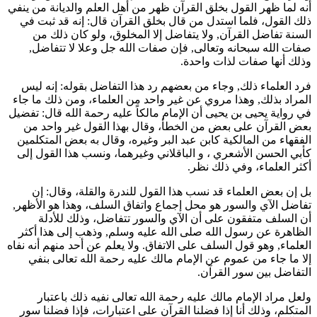
أنه لما ظهر القول بخلق القرآن ظهر من أهل العلم والديانة من ينفي
ذلك القول، فلما استدل من قال بخلق القرآن قال: إنه قد ثبت في
السنة تفاضل القرآن, ولا يتفاضل إلا المخلوق، ولو كان ذلك من
صفات الله سبحانه وتعالى, فإن صفات الله جل وعلا لا تتفاضل,
وذلك أنها صفات لذات واحدة.
فرد العلماء ذلك, وجاء من بعضهم رد هذا التفاضل بقوله: إنه ليس
المراد بذلك, وهذا مروي عن غير واحد من العلماء، ومن ذلك ما جاء
في رواية
يحيى بن يحيى
أن الإمام
مالكاً
عليه رحمة الله قال: تفضيل
بعض القرآن على بعض من الخطأ، وقال بهذا القول غير واحد من
الفقهاء من المالكية ك
ابن عبد البر
وغيره، وقال به بعض المتكلمين
ك
أبي الحسن الأشعري
، و
الباقلاني
وغيرهما، ونسب هذا القول إلى
أكثر العلماء، وفي ذلك نظر.
بل إن بعض العلماء قد نسب هذا القول للندرة والقلة، وقال: إن
تفاضل الآي والسور هو محل إجماع واتفاق السلف، وهذا هو الأظهر,
أن السلف متفقون على أن الآي والسور تتفاضل، وذلك للأدلة
الظاهرة عن رسول الله صلى الله عليه وسلم, وذهب إلى هذا أكثر
العلماء, وهو قول السلف على الاتفاق. ولا يعلم عن أحد منهم أنه نفاه
إلا ما جاء من عموم عن الإمام
مالك
عليه رحمة الله تعالى بنفي
التفاضل بين سور القرآن.
ولعل مراد الإمام
مالك
عليه رحمة الله تعالى نفيه ذلك باعتبار
المتكلم، وذلك أنا إذا فضلنا القرآن على اعتبارات، فإذا فضلنا سور