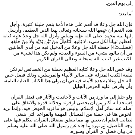
إلى يوم الدين.
أما بعد:
فإن الله جل وعلا قد أنعم على هذه الأمة بنعم جليلة كثيرة، وأجل
هذه النعم أن خصها الله سبحانه وتعالى بهذا الدين العظيم، وأرسل
إليها نبيه محمداً صلى الله عليه وسلم, وأنزل الله جل وعلا عليه كتابه
العظيم تبياناً لكل شيء،
لا يَأْتِيهِ الْبَاطِلُ مِنْ بَيْنِ يَدَيْهِ وَلا مِنْ خَلْفِهِ
[فصلت:42] حفظه الله جل وعلا من الدخيل فيه من أيدي العابثين,
من أن ينالوه بشيء من السوء والعبث، ولم يكن هذا لشيء من
الكتب غير كتاب الله سبحانه وتعالى القرآن الكريم.
وقد خص الله جل وعلا كتابه العظيم بجملة من الخصائص لم تكن
لبقية الكتب المنزلة على سائر الأنبياء والمرسلين، وذلك فضل خص
الله جل وعلا به هذه الأمة، فينبغي أن يولى هذا الكتاب العناية التامة،
وأن يحُرص عليه الحرص الجليل.
ولو جئنا إلى ما ورد من الآيات والأحاديث والآثار في فضل القرآن
فسنجد أنه أكثر من أن يحصى لوفرته وجلالة قدره والاتفاق على
أصله عند سائر أهل الإسلام، وليس هو ما نريد الخوض فيه، وإنما نريد
الخوض هنا في جملة من المسائل المهمة والقواعد التي ينبغي
لطالب العلم أن يعتني بها مما يتعلق بفضائل القرآن، نتكلم فيها على
وجه التأصيل، ثم نورد ما جاء عن رسول الله صلى الله عليه وسلم
في بيان فضل آي القرآن وسوره.