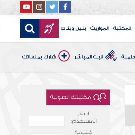
المكتبة
المواريث
بنين وبنات
علمية
البث المباشر
شارك بملفاتك
مكتبتك الصوتية
اسم
المستخدم:
كـلـــمـة