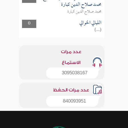
محمد صلاح الدين كبارة
محمد صلاح الدين كبارة
الليالي الخوالي
0
(...)
عدد مرات
الاستماع
3095038167
عدد مرات الحفظ
840093951