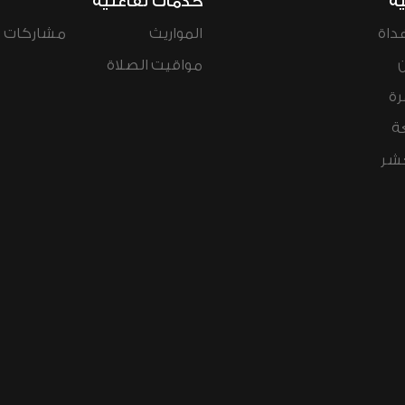
ية
خدمات تفاعلية
داة
المواريث
مشاركات ال
مواقيت الصلاة
رة
ة
عشر