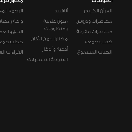
الصوتيات
محاور فرع
القرآن الكريم
أناشيد
الرحمة المه
محاضرات ودروس
متون علمية
واحة رمضان
ومنظومات
محاضرات مفرغة
الحج و العم
مختارات من الأذان
خطب جمعة
خطب جمع
أدعية و أذكار
الكتاب المسموع
القراءات ال
استراحة التسجيلات