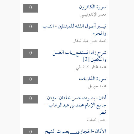
سورة الكافرون
0
معمر الإندونيسي
تيسير أصول الفقه للمبتدئين - الندب
0
والمحرم
محمد حسن عبد الغفار
شرح زاد المستقنع_باب الغسل
0
والتكفين [2]
محمد مختار الشنقيطي
سورة الذاريات
0
محمد جبريل
أذان - بصوت حسن خلفان. مؤذن
0
جامع الإمام محمد بن عبدالوهاب –
قطر
حسن خلفان
الأذان -الحجازي__ بصوت الشيخ
0