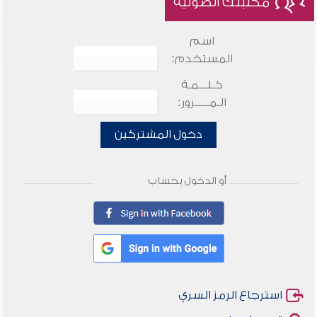
مكتبتك الصوتية
اسم
المستخدم:
كـلـــمـة
الـمـــــرور:
دخول المشتركين
أو الدخول بحساب
استرجاع الرمز السري