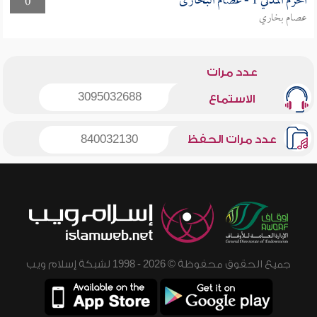
الحرم المدني 1 - عصام البخارى
0
عصام بخاري
عدد مرات
3095032688
الاستماع
عدد مرات الحفظ
840032130
جميع الحقوق محفوظة © 2026 - 1998 لشبكة إسلام ويب