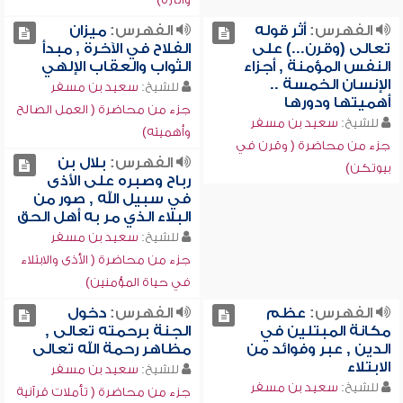
الفهرس:
أثر قوله
الفهرس:
ميزان
تعالى (وقرن...) على
الفلاح في الآخرة , مبدأ
النفس المؤمنة , أجزاء
الثواب والعقاب الإلهي
الإنسان الخمسة ..
للشيخ:
سعيد بن مسفر
أهميتها ودورها
جزء من محاضرة ( العمل الصالح
للشيخ:
سعيد بن مسفر
وأهميته)
جزء من محاضرة ( وقرن في
الفهرس:
بلال بن
بيوتكن)
رباح وصبره على الأذى
في سبيل الله , صور من
البلاء الذي مر به أهل الحق
للشيخ:
سعيد بن مسفر
جزء من محاضرة ( الأذى والابتلاء
في حياة المؤمنين)
الفهرس:
عظم
الفهرس:
دخول
مكانة المبتلين في
الجنة برحمته تعالى ,
الدين , عبر وفوائد من
مظاهر رحمة الله تعالى
الابتلاء
للشيخ:
سعيد بن مسفر
للشيخ:
سعيد بن مسفر
جزء من محاضرة ( تأملات قرآنية