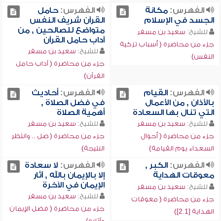
الفهرس:
مكانة
الفهرس:
حامل
الجسد في الإسلام
القرآن شريف النفس
متواضع للصالحين , من
للشيخ:
سعيد بن مسفر
آداب حامل القرآن
جزء من محاضرة ( أسباب تزكية
للشيخ:
سعيد بن مسفر
النفس)
جزء من محاضرة ( آداب حامل
القرآن)
الفهرس:
القيام
الفهرس:
أحاديث
بالأذان , من الأعمال
في فضل الصلاة ,
التي تنال بها السعادة
أهمية الصلاة
للشيخ:
سعيد بن مسفر
للشيخ:
سعيد بن مسفر
جزء من محاضرة ( أحوال
جزء من محاضرة ( صلِ .. وانتظر
السعداء يوم القيامة)
النتيجة)
الفهرس:
الكبر ,
الفهرس:
لا سعادة
معوقات الهداية
إلا بالإيمان بالله , آثار
الإيمان في الآخرة
للشيخ:
سعيد بن مسفر
للشيخ:
سعيد بن مسفر
جزء من محاضرة ( معوقات
جزء من محاضرة ( فضل الإيمان
الهداية [2.1])
وآثاره)