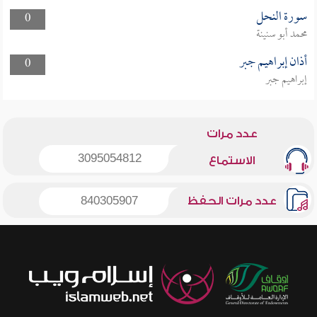
سورة النحل
0
محمد أبو سنينة
أذان إبراهيم جبر
0
إبراهيم جبر
عدد مرات
3095054812
الاستماع
عدد مرات الحفظ
840305907