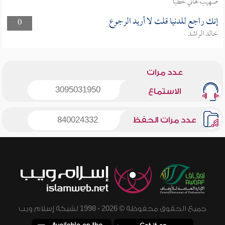
صهيب هاني خطبا
إنك راجع للدنيا قلت لا أريد الرجوع
0
خالد الراشد
عدد مرات
3095031950
الاستماع
عدد مرات الحفظ
840024332
جميع الحقوق محفوظة © 2026 - 1998 لشبكة إسلام ويب