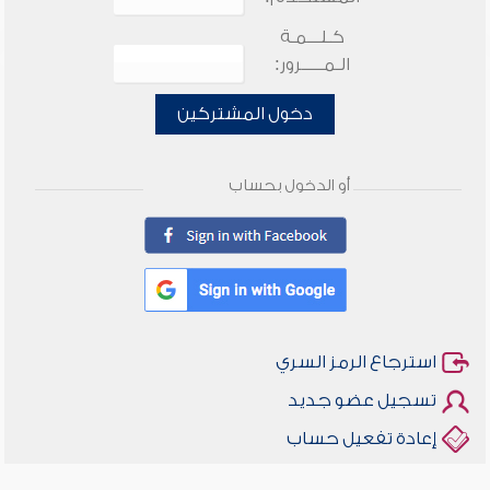
كـلـــمـة
الـمـــــرور:
دخول المشتركين
أو الدخول بحساب
استرجاع الرمز السري
تسجيل عضو جديد
إعادة تفعيل حساب