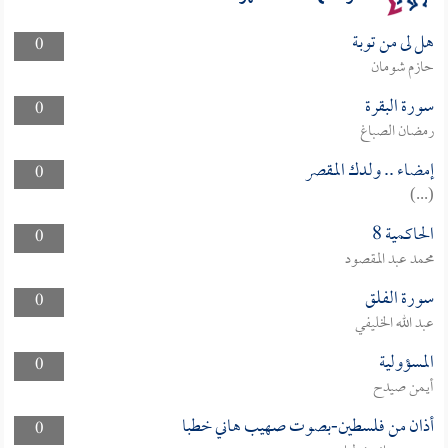
هل لى من توبة
0
حازم شومان
سورة البقرة
0
رمضان الصباغ
إمضاء .. ولدك المقصر
0
(...)
الحاكمية 8
0
محمد عبد المقصود
سورة الفلق
0
عبد الله الخليفي
المسؤولية
0
أيمن صيدح
أذان من فلسطين-بصوت صهيب هاني خطبا
0