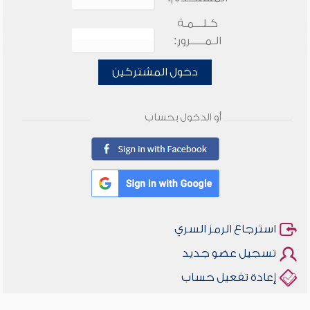
كـلـــمـة
الـمـــــرور:
دخول المشتركين
أو الدخول بحساب
استرجاع الرمز السري
تسجيل عضو جديد
إعادة تفعيل حساب