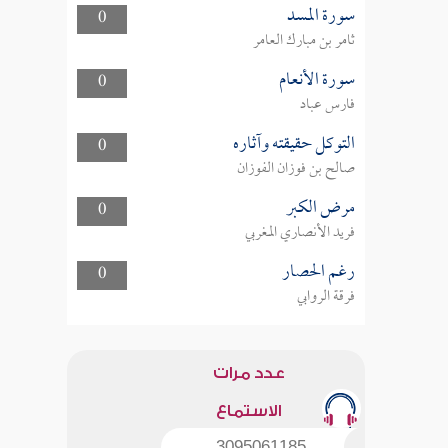
سورة المسد
0
ثامر بن مبارك العامر
سورة الأنعام
0
فارس عباد
التوكل حقيقته وآثاره
0
صالح بن فوزان الفوزان
مرض الكبر
0
فريد الأنصاري المغربي
رغم الحصار
0
فرقة الروابي
عدد مرات
الاستماع
3095061185