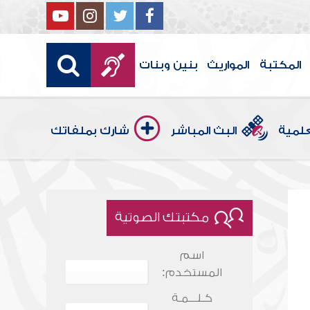
المكتبة
المواريث
بنين وبنات
علمية
البث المباشر
شارك بملفاتك
مكتبتك الصوتية
اسم
المستخدم:
كـلـــمـة