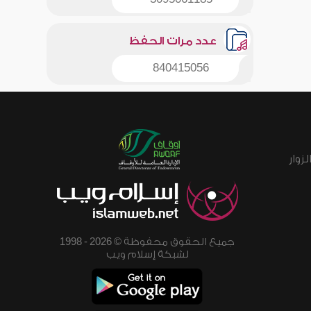
عدد مرات الحفظ
840415056
زوار
جميع الحقوق محفوظة © 2026 - 1998
لشبكة إسلام ويب