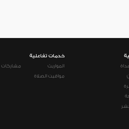
ية
خدمات تفاعلية
داة
المواريث
مشاركات ال
مواقيت الصلاة
رة
ة
عشر