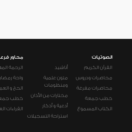
الصوتيات
محاور فرع
القرآن الكريم
أناشيد
الرحمة المه
محاضرات ودروس
متون علمية
واحة رمضان
ومنظومات
محاضرات مفرغة
الحج و العم
مختارات من الأذان
خطب جمعة
خطب جمع
أدعية و أذكار
الكتاب المسموع
القراءات ال
استراحة التسجيلات