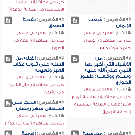
جزء من محاضرة ( أساليب
المشركين في محاربة الدعوة)
الفهرس:
شعب
الفهرس:
نفخة
الإيمان
الصعق
للشيخ:
سعيد بن مسفر
للشيخ:
سعيد بن مسفر
جزء من محاضرة ( الإيمان
جزء من محاضرة ( النفخ في
حقيقته وشعبه)
الصور)
الفهرس:
من
الفهرس:
الأدلة من
الأشياء التي أخبر بها
السنة على ثبوت عذاب
النبي صلى الله عليه
القبر ونعيمه
وسلم ووقعت: ظهور
للشيخ:
سعيد بن مسفر
الخوارج
جزء من محاضرة ( حال الناس
للشيخ:
سعيد بن مسفر
في القبور)
جزء من محاضرة ( سلسلة اليوم
الفهرس:
الحث على
الآخر: علامات الساعة المستمرة
استغلال شهر رمضان
[الحلقة الأولى])
للشيخ:
سعيد بن مسفر
جزء من محاضرة ( من أين نبدأ؟)
الفهرس:
محاسبة
الفهرس:
أهمية