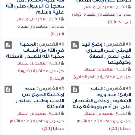
خواطر على أبواب رمضان
الله عليه وسلم , من
معجزات الرسول صلى الله
للشيخ:
سعيد بن مسفر
عليه وسلم
جزء من محاضرة ( الهجرة الأولى
للشيخ:
سعيد بن مسفر
إلى الحبشة)
جزء من محاضرة ( السيرة
النبوية)
الفهرس:
وضع اليد
الفهرس:
المحبة
اليمنى على اليسرى
في الله من أسباب
على الصدر , الصلاة
محبة الله للعبد , الأسئلة
وكيفيتها
للشيخ:
سعيد بن مسفر
للشيخ:
سعيد بن مسفر
جزء من محاضرة ( ضرورة
جزء من محاضرة ( النهر الجاري)
الإيمان)
الفهرس:
الباب
الفهرس:
عدم
الرابع: عند ورود
إمكانية الجمع بين
الشهوة , مداخل الشيطان
اللعب وطلب العلم ,
على ابن آدم وموقفه منه
الأسئلة
للشيخ:
سعيد بن مسفر
للشيخ:
سعيد بن مسفر
جزء من محاضرة ( هذه الأيام
جزء من محاضرة ( هذه الأيام
مطايا [2،1])
مطايا [2،1])