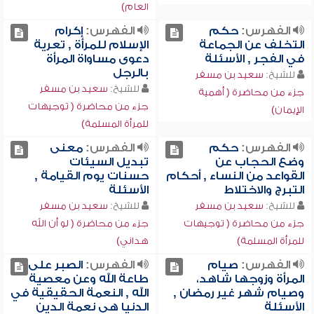
العام)
الفهرس:
حكم
الفهرس:
إكرام
التخلف عن الجماعة
الإسلام للمرأة , تعرية
في الفجر , الأسئلة
دعوى مساواة المرأة
بالرجل
للشيخ:
سعيد بن مسفر
للشيخ:
سعيد بن مسفر
جزء من محاضرة ( أهمية
جزء من محاضرة ( توجيهات
الإيمان)
للمرأة المسلمة)
الفهرس:
حكم
الفهرس:
معنى
وضع الحجاب عن
تبديل السيئات
القواعد من النساء , أحكام
حسنات يوم القيامة ,
التبرج والاختلاط
الأسئلة
للشيخ:
سعيد بن مسفر
للشيخ:
سعيد بن مسفر
جزء من محاضرة ( توجيهات
جزء من محاضرة ( لو أن الله
للمرأة المسلمة)
هداني)
الفهرس:
صيام
الفهرس:
الصبر على
المرأة وزوجها شاهد،
طاعة الله وعن معصية
وصيام شهر غير رمضان ,
الله , النعمة الحقيقية في
الأسئلة
الدنيا هي نعمة الدين