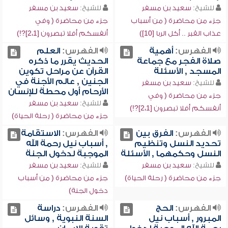
للشيخ:
سعيد بن مسفر
للشيخ:
سعيد بن مسفر
جزء من محاضرة ( من أسباب
جزء من محاضرة ( وفي
عذاب القبر .. أكل الربا [10])
أنفسكم أفلا تبصرون [2،1]?!)
الفهرس:
أهمية
الفهرس:
العلم
صلاة الفجر مع جماعة
الحديث يقرر ما ذكره
المسجد , الأسئلة
القرآن عن مراحل تكوين
الجنين , عالم الأجنة في
للشيخ:
سعيد بن مسفر
الأرحام أول محطة للإنسان
جزء من محاضرة ( وفي
للشيخ:
سعيد بن مسفر
أنفسكم أفلا تبصرون [2،1]?!)
جزء من محاضرة ( رحلة الحياة)
الفهرس:
الفرق بين
الفهرس:
الاستقامة
تحديد النسل وتنظيم
, أسباب نيل رحمة الله
النسل وحكمهما , الأسئلة
الموجبة لدخول الجنة
للشيخ:
سعيد بن مسفر
للشيخ:
سعيد بن مسفر
جزء من محاضرة ( رحلة الحياة)
جزء من محاضرة ( من أسباب
دخول الجنة)
الفهرس:
الحج
الفهرس:
دراسة
المبرور , أسباب نيل
السنة النبوية , وسائل