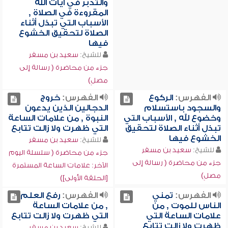
والتدبر في آيات الله
المقروءة في الصلاة ,
الأسباب التي تبذل أثناء
الصلاة لتحقيق الخشوع
فيها
للشيخ:
سعيد بن مسفر
جزء من محاضرة ( رسالة إلى
مصلٍ)
الفهرس:
الركوع
الفهرس:
خروج
والسجود باستسلام
الدجالين الذين يدعون
وخضوع لله , الأسباب التي
النبوة , من علامات الساعة
تبذل أثناء الصلاة لتحقيق
التي ظهرت ولا زالت تتابع
الخشوع فيها
للشيخ:
سعيد بن مسفر
للشيخ:
سعيد بن مسفر
جزء من محاضرة ( سلسلة اليوم
جزء من محاضرة ( رسالة إلى
الآخر: علامات الساعة المستمرة
مصلٍ)
[الحلقة الأولى])
الفهرس:
تمني
الفهرس:
رفع العلم
الناس للموت , من
, من علامات الساعة
علامات الساعة التي
التي ظهرت ولا زالت تتابع
ظهرت ولا زالت تتابع
للشيخ:
سعيد بن مسفر