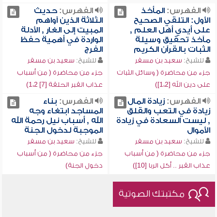
الفهرس:
المأخذ
الفهرس:
حديث
الأول: التلقي الصحيح
الثلاثة الذين آواهم
على أيدي أهل العلم ,
المبيت إلى الغار , الأدلة
مآخذ تحقيق وسيلة
الواردة في أهمية حفظ
الثبات بالقرآن الكريم
الفرج
للشيخ:
سعيد بن مسفر
للشيخ:
سعيد بن مسفر
جزء من محاضرة ( وسائل الثبات
جزء من محاضرة ( من أسباب
على دين الله [1،2])
عذاب القبر الحلقة [7] 1،2)
الفهرس:
زيادة المال
الفهرس:
بناء
زيادة في التعب والقلق
المساجد ابتغاء وجه
, ليست السعادة في زيادة
الله , أسباب نيل رحمة الله
الأموال
الموجبة لدخول الجنة
للشيخ:
سعيد بن مسفر
للشيخ:
سعيد بن مسفر
جزء من محاضرة ( من أسباب
جزء من محاضرة ( من أسباب
عذاب القبر .. أكل الربا [10])
دخول الجنة)
مكتبتك الصوتية