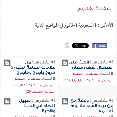
صفحة الفهرس
الأماكن : ( السعودية ) مذكور في المواضع التالية
الفهرس:
الحث على
الفهرس:
من
استغلال شهر رمضان
علامات الساعة الكبرى:
خروج يأجوج ومأجوج
للشيخ:
سعيد بن مسفر
للشيخ:
سعيد بن مسفر
جزء من محاضرة ( من أين نبدأ؟)
جزء من محاضرة ( علامات
الساعة المتبقية[2])
الفهرس:
وقفة مع
الفهرس:
سبيل
من يريد الشفاعة يوم
النجاة في الدنيا
القيامة
والآخرة
للشيخ:
سعيد بن مسفر
للشيخ:
سعيد بن مسفر