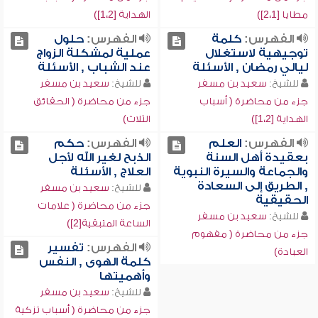
مطايا [2،1])
الهداية [1،2])
الفهرس:
كلمة
الفهرس:
حلول
توجيهية لاستغلال
عملية لمشكلة الزواج
ليالي رمضان , الأسئلة
عند الشباب , الأسئلة
للشيخ:
سعيد بن مسفر
للشيخ:
سعيد بن مسفر
جزء من محاضرة ( أسباب
جزء من محاضرة ( الحقائق
الهداية [1،2])
الثلاث)
الفهرس:
العلم
الفهرس:
حكم
بعقيدة أهل السنة
الذبح لغير الله لأجل
والجماعة والسيرة النبوية
العلاج , الأسئلة
, الطريق إلى السعادة
للشيخ:
سعيد بن مسفر
الحقيقية
جزء من محاضرة ( علامات
للشيخ:
سعيد بن مسفر
الساعة المتبقية[2])
جزء من محاضرة ( مفهوم
الفهرس:
تفسير
العبادة)
كلمة الهوى , النفس
وأهميتها
للشيخ:
سعيد بن مسفر
جزء من محاضرة ( أسباب تزكية