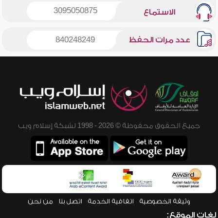
3095050875
الاستماع
عدد مرات الحفظ
840248249
جميع الحقوق محفوظة © 2026 - 1998 لشبكة إسلام ويب
وثيقة الخصوصية
اتفاقية الخدمة
اتصل بنا
من نحن
لغات الموقع: