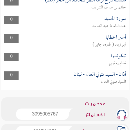
سلسلة شرح نزهة النظر للحافظ ابن حجر (28)
0
حاتم بن عارف الشريف
سورة الحديد
0
عبد الباسط عبد الصمد
أسير الخطايا
0
أبو زياد ( طارق جابر )
تيكوندوا
0
نظام يعقوبي
أذان - السيد متولي العال - لبنان
0
السيد متولي العال
عدد مرات
3095005767
الاستماع