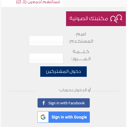
لنسألنهم أجمعين (1، 2))
مكتبتك الصوتية
اسم
المستخدم:
كـلـــمـة
الـمـــــرور:
دخول المشتركين
أو الدخول بحساب