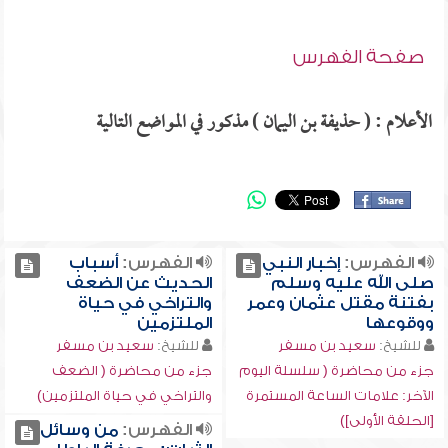
صفحة الفهرس
الأعلام : ( حذيفة بن اليمان ) مذكور في المواضع التالية
الفهرس:
إخبار النبي
الفهرس:
أسباب
صلى الله عليه وسلم
الحديث عن الضعف
بفتنة مقتل عثمان وعمر
والتراخي في حياة
ووقوعها
الملتزمين
للشيخ:
سعيد بن مسفر
للشيخ:
سعيد بن مسفر
جزء من محاضرة ( سلسلة اليوم
جزء من محاضرة ( الضعف
الآخر: علامات الساعة المستمرة
والتراخي في حياة الملتزمين)
[الحلقة الأولى])
الفهرس:
من وسائل