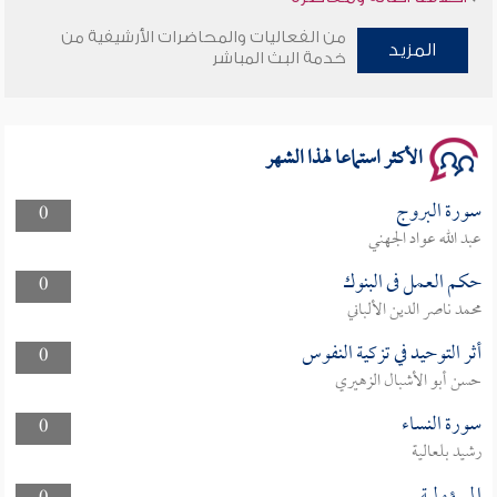
من الفعاليات والمحاضرات الأرشيفية من
المزيد
وأمنهم من خوف 9
خدمة البث المباشر
سلسلة محاضرات نفحات رمضانية 1444هـ
الأكثر استماعا لهذا الشهر
سورة البروج
0
عبد الله عواد الجهني
حكم العمل فى البنوك
0
محمد ناصر الدين الألباني
أثر التوحيد في تزكية النفوس
0
حسن أبو الأشبال الزهيري
سورة النساء
0
رشيد بلعالية
المسؤولية