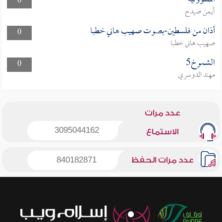
0
أيمن صيدح
أذان من فلسطين-بصوت صهيب هاني خطبا
0
صهيب هاني خطبا
الشموخ5
0
مهند الدوسري
عدد مرات
3095044162
الاستماع
عدد مرات الحفظ
840182871