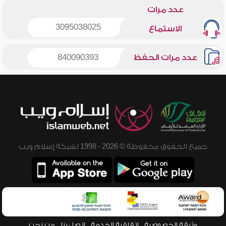
عدد مرات
3095038025
الاستماع
عدد مرات الحفظ
840090393
جميع الحقوق محفوظة © 2026 - 1998 لشبكة إسلام ويب
وثيقة الخصوصية
اتفاقية الخدمة
اتصل بنا
من نحن