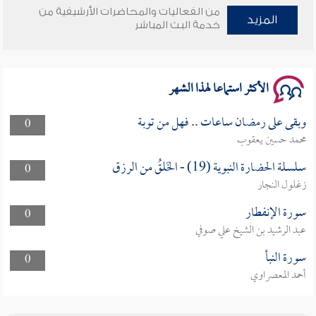
من الفعاليات والمحاضرات الأرشيفية من
وأمنهم من خوف 9
المزيد
خدمة البث المباشر
سلسلة محاضرات نفحات رمضانية 1444هـ
الأكثر استماعا لهذا الشهر
وبقى على رمضان ساعات .. فهل من توبة
0
محمد حسين يعقوب
سلسلة الحضارة النبوية (19) - الخَلقُ من الرزق
0
زغلول النجار
سورة الإنفطار
0
عبد الرشيد بن الشيخ علي صوفي
سورة النبأ
0
أحمد المعصراوي