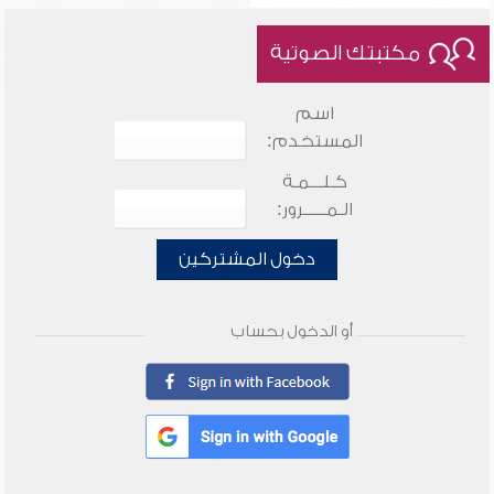
مكتبتك الصوتية
اسم
المستخدم:
كـلـــمـة
الـمـــــرور:
دخول المشتركين
أو الدخول بحساب