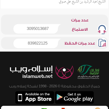
الشيخ:عبد الرشيد بن الشيخ علي صوفي
عدد مرات
3095013687
الاستماع
عدد مرات الحفظ
839822125
جميع الحقوق محفوظة © 2026 - 1998 لشبكة إسلام ويب