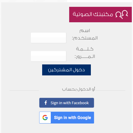
مكتبتك الصوتية
اسم
المستخدم:
كـلـــمـة
الـمـــــرور:
دخول المشتركين
أو الدخول بحساب