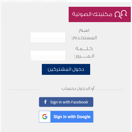
مكتبتك الصوتية
اسم
المستخدم:
كـلـــمـة
الـمـــــرور:
دخول المشتركين
أو الدخول بحساب