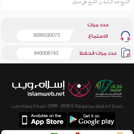
الشيخ:عبد الرشيد بن الشيخ علي صوفي
عدد مرات
3095030073
الاستماع
عدد مرات الحفظ
840006743
جميع الحقوق محفوظة © 2026 - 1998 لشبكة إسلام ويب