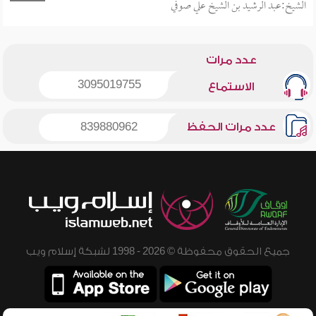
الشيخ:عبد الرشيد بن الشيخ علي صوفي
عدد مرات
3095019755
الاستماع
عدد مرات الحفظ
839880962
جميع الحقوق محفوظة © 2026 - 1998 لشبكة إسلام ويب