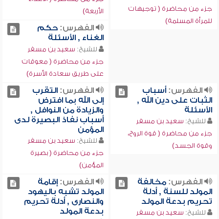
جزء من محاضرة ( توجيهات
الأربعة)
للمرأة المسلمة)
الفهرس:
حكم
الغناء , الأسئلة
للشيخ:
سعيد بن مسفر
جزء من محاضرة ( معوقات
على طريق سعادة الأسرة)
الفهرس:
أسباب
الفهرس:
التقرب
الثبات على دين الله ,
إلى الله بما افترض
الأسئلة
والزيادة من النوافل ,
أسباب نفاذ البصيرة لدى
للشيخ:
سعيد بن مسفر
المؤمن
جزء من محاضرة ( قوة الروح،
للشيخ:
سعيد بن مسفر
وقوة الجسد)
جزء من محاضرة ( بصيرة
المؤمن)
الفهرس:
مخالفة
الفهرس:
إقامة
المولد للسنة , أدلة
المولد تشبه باليهود
تحريم بدعة المولد
والنصارى , أدلة تحريم
بدعة المولد
للشيخ:
سعيد بن مسفر