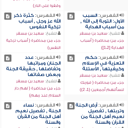
وقفوا على النار)
الفهرس:
السبب
الفهرس:
كثرة ذكر
الأول: التوبة إلى الله ,
الله عز وجل , أسباب
من أسباب الهداية
تزكية النفوس
للشيخ:
سعيد بن مسفر
للشيخ:
سعيد بن مسفر
جزء من محاضرة ( أسباب
جزء من محاضرة ( أسباب تزكية
الهداية [1،2])
النفس)
الفهرس:
حكم
الفهرس:
عدد
التعزية في الإسلام
الجنان ومراتبها
وكيفيتها , الأسئلة
وتفاضلها , حقيقة الجنة
وبعض صفاتها
للشيخ:
سعيد بن مسفر
للشيخ:
سعيد بن مسفر
جزء من محاضرة ( فوربك
جزء من محاضرة ( لهم دار
لنسألنهم أجمعين (1، 2))
السلام عند ربهم)
الفهرس:
أرض الجنة
الفهرس:
نساء
وتربتها , تفصيل
الجنة , تفصيل نعيم
نعيم أهل الجنة من
أهل الجنة من القرآن
القرآن والسنة
والسنة