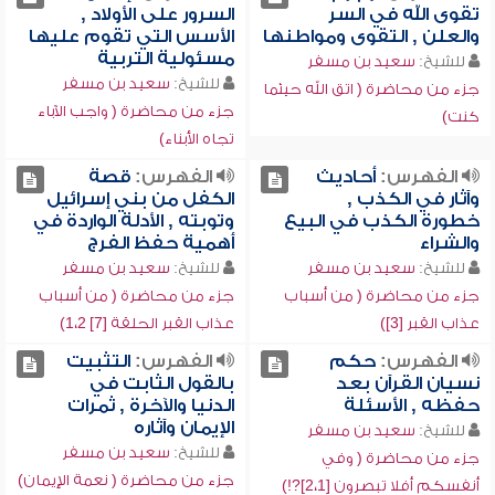
تقوى الله في السر
السرور على الأولاد ,
والعلن , التقوى ومواطنها
الأسس التي تقوم عليها
مسئولية التربية
للشيخ:
سعيد بن مسفر
للشيخ:
سعيد بن مسفر
جزء من محاضرة ( اتق الله حيثما
جزء من محاضرة ( واجب الآباء
كنت)
تجاه الأبناء)
الفهرس:
أحاديث
الفهرس:
قصة
وآثار في الكذب ,
الكفل من بني إسرائيل
خطورة الكذب في البيع
وتوبته , الأدلة الواردة في
والشراء
أهمية حفظ الفرج
للشيخ:
سعيد بن مسفر
للشيخ:
سعيد بن مسفر
جزء من محاضرة ( من أسباب
جزء من محاضرة ( من أسباب
عذاب القبر [3])
عذاب القبر الحلقة [7] 1،2)
الفهرس:
حكم
الفهرس:
التثبيت
نسيان القرآن بعد
بالقول الثابت في
حفظه , الأسئلة
الدنيا والآخرة , ثمرات
الإيمان وآثاره
للشيخ:
سعيد بن مسفر
للشيخ:
سعيد بن مسفر
جزء من محاضرة ( وفي
جزء من محاضرة ( نعمة الإيمان)
أنفسكم أفلا تبصرون [2،1]?!)