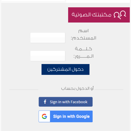
مكتبتك الصوتية
اسم
المستخدم:
كـلـــمـة
الـمـــــرور:
دخول المشتركين
أو الدخول بحساب