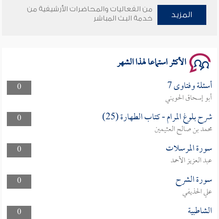
من الفعاليات والمحاضرات الأرشيفية من
المزيد
سلسلة محاضرات نفحات رمضانية 1444هـ
خدمة البث المباشر
الأكثر استماعا لهذا الشهر
أسئلة وفتاوى 7
0
أبو إسحاق الحويني
شرح بلوغ المرام - كتاب الطهارة (25)
0
محمد بن صالح العثيمين
سورة المرسلات
0
عبد العزيز الأحمد
سورة الشرح
0
علي الحذيفي
الشاطبية
0