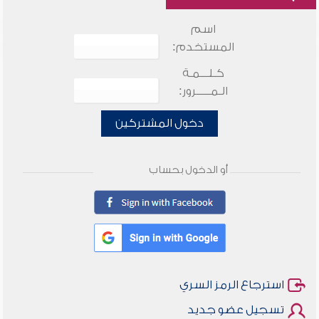
اسم
المستخدم:
كـلـــمـة
الـمـــــرور:
دخول المشتركين
أو الدخول بحساب
استرجاع الرمز السري
تسجيل عضو جديد