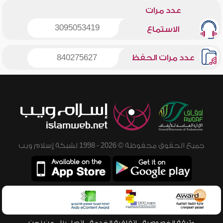
عدد مرات
3095053419
الاستماع
عدد مرات الحفظ
840275627
جميع الحقوق محفوظة © 2026 - 1998 لشبكة إسلام ويب
وثيقة الخصوصية
اتفاقية الخدمة
اتصل بنا
من نحن