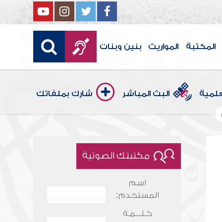
المكتبة
المواريث
بنين وبنات
علمية
البث المباشر
شارك بملفاتك
مكتبتك الصوتية
اسم
المستخدم:
كـلـــمـة