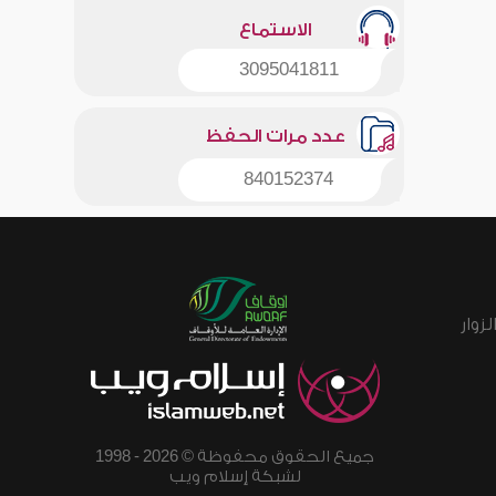
الاستماع
3095041811
عدد مرات الحفظ
840152374
زوار
جميع الحقوق محفوظة © 2026 - 1998
لشبكة إسلام ويب