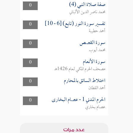
صفة صلاة النبي (4)
0
محمد ناصر الدين الألباني
تفسير سورة النور (تابع) [6 - 10]
0
أحمد حطيبة
سورة القصص
0
محمد أيوب
سورة الأنعام
0
مصحف الحرم المكي لعام 1426هـ
اختلاط السائق بالمحارم
0
أحمد القطان
الحرم المدني 1 - عصام البخارى
0
عصام بخاري
عدد مرات