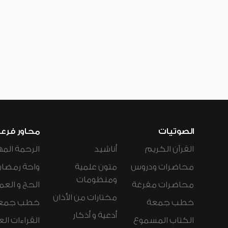
الصوتيات
محاور فرع
القرآن الكريم
أناشيد
الرحمة المه
محاضرات ودروس
متون علمية
واحة رمضان
ومنظومات
محاضرات مفرغة
الحج و العم
مختارات من الأذان
خطب جمعة
خطب جمع
أدعية و أذكار
الكتاب المسموع
القراءات ال