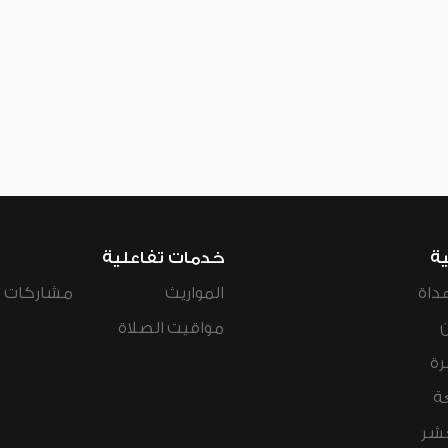
ية
خدمات تفاعلية
داة
المواريث
مشاركات ال
مواقيت الصلاة
رة
ة
عشر