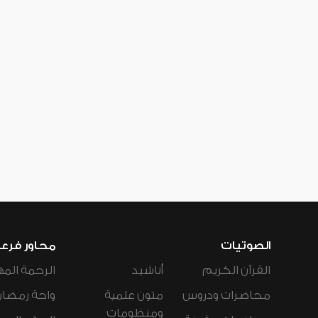
الصوتيات
محاور فرع
القرآن الكريم
أناشيد
الرحمة المه
محاضرات ودروس
متون علمية
واحة رمضان
ومنظومات