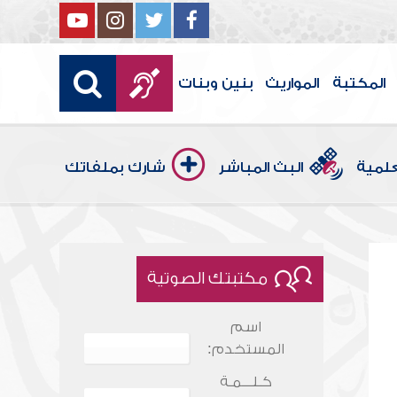
المكتبة
المواريث
بنين وبنات
علمية
البث المباشر
شارك بملفاتك
مكتبتك الصوتية
اسم
المستخدم:
كـلـــمـة