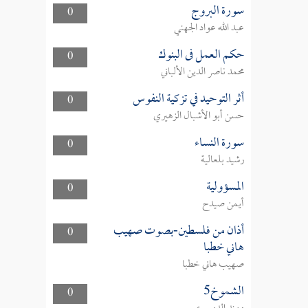
سورة البروج
0
عبد الله عواد الجهني
حكم العمل فى البنوك
0
محمد ناصر الدين الألباني
أثر التوحيد في تزكية النفوس
0
حسن أبو الأشبال الزهيري
سورة النساء
0
رشيد بلعالية
المسؤولية
0
أيمن صيدح
أذان من فلسطين-بصوت صهيب
0
هاني خطبا
صهيب هاني خطبا
الشموخ5
0