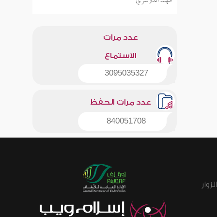
مهند الدوسري
عدد مرات
الاستماع
3095035327
عدد مرات الحفظ
840051708
زوار