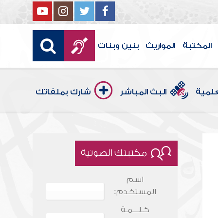
المكتبة
المواريث
بنين وبنات
علمية
البث المباشر
شارك بملفاتك
مكتبتك الصوتية
اسم
المستخدم:
كـلـــمـة