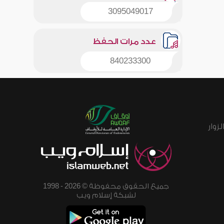
3095049017
عدد مرات الحفظ
840233300
زوار
جميع الحقوق محفوظة © 2026 - 1998
لشبكة إسلام ويب