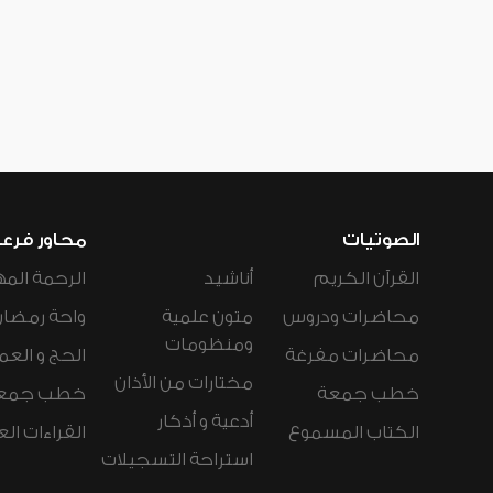
الصوتيات
محاور فرع
القرآن الكريم
أناشيد
الرحمة المه
محاضرات ودروس
متون علمية
واحة رمضان
ومنظومات
محاضرات مفرغة
الحج و العم
مختارات من الأذان
خطب جمعة
خطب جمع
أدعية و أذكار
الكتاب المسموع
القراءات ال
استراحة التسجيلات