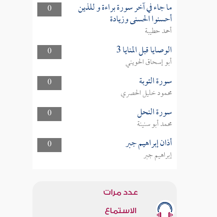
ما جاء في آخر سورة براءة و للذين
0
أحسنوا الحسنى وزيادة
أحمد حطيبة
الوصايا قبل المنايا 3
0
أبو إسحاق الحويني
سورة التوبة
0
محمود خليل الحصري
سورة النحل
0
محمد أبو سنينة
أذان إبراهيم جبر
0
إبراهيم جبر
عدد مرات
الاستماع