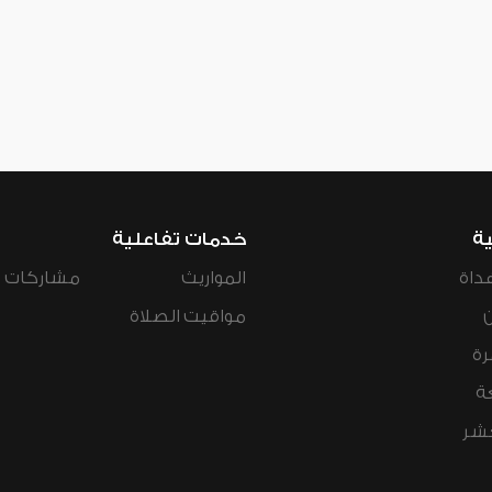
ية
خدمات تفاعلية
داة
المواريث
مشاركات ال
مواقيت الصلاة
رة
ة
عشر