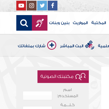
المكتبة
المواريث
بنين وبنات
علمية
البث المباشر
شارك بملفاتك
مكتبتك الصوتية
اسم
المستخدم:
كـلـــمـة