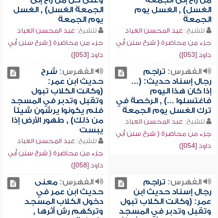
من راح إلى الجمعة
وعلى كل من راح إلى
الغسل) , الغسل يوم
الجمعة الغسل) , الغسل
الجمعة
يوم الجمعة
للشيخ:
عبد المحسن العباد
للشيخ:
عبد المحسن العباد
جزء من محاضرة ( شرح سنن أبي
جزء من محاضرة ( شرح سنن أبي
داود [053])
داود [053])
الفهرس:
تراجم
الفهرس:
شرح
رجال إسناد حديث: (...
حديث ابن عمر:
إذا كان هذا اليوم
(وكانت الكلاب تبول
فاغتسلوا ...) , الرخصة في
وتقبل وتدبر في المسجد
ترك الغسل يوم الجمعة
فلم يكونوا يرشون شيئاً
من ذلك) , طهور الأرض إذا
للشيخ:
عبد المحسن العباد
يبست
جزء من محاضرة ( شرح سنن أبي
للشيخ:
عبد المحسن العباد
داود [054])
جزء من محاضرة ( شرح سنن أبي
داود [058])
الفهرس:
تراجم
الفهرس:
معنى
رجال إسناد حديث ابن
حديث ابن عمر في
عمر: (وكانت الكلاب تبول
دخول الكلاب المسجد
وتقبل وتدبر في المسجد
وتركهم رش أثرها ,