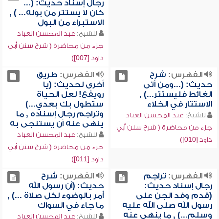
رجال إسناد حديث: (...
كان لا يستتر من بوله... ) ,
الاستبراء من البول
للشيخ:
عبد المحسن العباد
جزء من محاضرة ( شرح سنن أبي
داود [007])
الفهرس:
شرح
الفهرس:
طريق
حديث: (...ومن أتى
أخرى لحديث: (يا
الغائط فليستتر...) ,
رويفع! لعل الحياة
الاستتار في الخلاء
ستطول بك بعدي...)
وتراجم رجال إسناده , ما
للشيخ:
عبد المحسن العباد
ينهى عنه أن يستنجى به
جزء من محاضرة ( شرح سنن أبي
للشيخ:
عبد المحسن العباد
داود [010])
جزء من محاضرة ( شرح سنن أبي
داود [011])
الفهرس:
تراجم
الفهرس:
شرح
رجال إسناد حديث:
حديث: (أن رسول الله
(قدم وفد الجن على
أُمر بالوضوء لكل صلاة ...) ,
رسول الله صلى الله عليه
ما جاء في السواك
وسلم...) , ما ينهى عنه
للشيخ:
عبد المحسن العباد