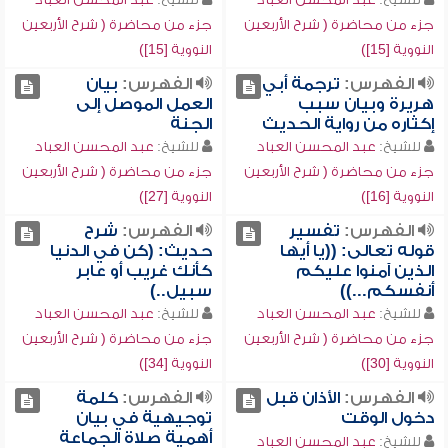
جزء من محاضرة ( شرح الأربعين
جزء من محاضرة ( شرح الأربعين
النووية [15])
النووية [15])
الفهرس:
ترجمة أبي
الفهرس:
بيان
هريرة وبيان سبب
العمل الموصل إلى
إكثاره من رواية الحديث
الجنة
للشيخ:
عبد المحسن العباد
للشيخ:
عبد المحسن العباد
جزء من محاضرة ( شرح الأربعين
جزء من محاضرة ( شرح الأربعين
النووية [16])
النووية [27])
الفهرس:
تفسير
الفهرس:
شرح
قوله تعالى: ((يا أيها
حديث: (كن في الدنيا
الذين آمنوا عليكم
كأنك غريب أو عابر
أنفسكم...))
سبيل..)
للشيخ:
عبد المحسن العباد
للشيخ:
عبد المحسن العباد
جزء من محاضرة ( شرح الأربعين
جزء من محاضرة ( شرح الأربعين
النووية [30])
النووية [34])
الفهرس:
الأذان قبل
الفهرس:
كلمة
دخول الوقت
توجيهية في بيان
أهمية صلاة الجماعة
للشيخ:
عبد المحسن العباد