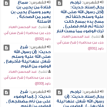
الفهرس:
تراجم
الفهرس:
سماع
رجال إسناد حديث:
قتادة من يحيى بن
(أكل رسول الله صلى الله
يعمر وسماع يحيى بن
عليه وسلم كتفاً ثم
يعمر من الصحابة ,
مسح يده بمسح كانت
الأسئلة
تحته ثم قام فصلى) ,
للشيخ:
عبد المحسن العباد
ترك الوضوء مما مست النار
جزء من محاضرة ( شرح سنن أبي
للشيخ:
عبد المحسن العباد
داود [032])
جزء من محاضرة ( شرح سنن أبي
الفهرس:
شرح
داود [031])
حديث: (أن رسول الله
صلى الله عليه وسلم
شغل عنها ليلة فأخرها) ,
الوضوء من النوم
للشيخ:
عبد المحسن العباد
جزء من محاضرة ( شرح سنن أبي
داود [033])
الفهرس:
تراجم
الفهرس:
شرح
رجال إسناد حديث: (أن
حديث: (..إنما الوضوء
رسول الله شغل عنها ليلة
على من نام مضطجعاً) ,
فأخرها...) , الوضوء من
الوضوء من النوم