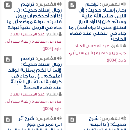
الفهرس:
تراجم
الفهرس:
تراجم
رحال إسناد حديث: (أن
رجال إسناد حديث: (...
النبي صلى الله عليه
إذا أراد أحدكم أن يبول
وسلم كان إذا أراد البراز
فليرتد لبوله موضعاً) , ما
انطلق حتى لا يراه أحد) , ما
جاء في الرجل يتبوأ لبوله
جاء في التخلي عند قضاء
للشيخ:
عبد المحسن العباد
الحاجة
جزء من محاضرة ( شرح سنن أبي
للشيخ:
عبد المحسن العباد
داود [004])
جزء من محاضرة ( شرح سنن أبي
الفهرس:
تراجم
داود [004])
رجال إسناد حديث:
(إنما أنا لكم بمنزلة الوالد
أعلمكم...) , ما جاء في
كراهية استقبال القبلة
عند قضاء الحاجة
للشيخ:
عبد المحسن العباد
جزء من محاضرة ( شرح سنن أبي
داود [005])
الفهرس:
شرح
الفهرس:
شرح أثر
حديث: (إذا أتيتم
ابن عمر في جواز