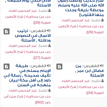
شرح حديث (وعظنا رسول
الأذان الثاني يوم الجمعة ,
الله صلى الله عليه وسلم
الأسئلة
موعظة بليغة وجلت
للشيخ:
عبد المحسن العباد
منها القلوب)
جزء من محاضرة ( شرح الأربعين
للشيخ:
عبد المحسن العباد
النووية [26])
جزء من محاضرة ( شرح الأربعين
الفهرس:
ترتيب
النووية [26])
الأعمال في النصوص
ودلالته , الأسئلة
للشيخ:
عبد المحسن العباد
جزء من محاضرة ( شرح الأربعين
النووية [27])
الفهرس:
من
الفهرس:
طريقة
فضائل ابن عمر ,
الإمام مسلم في
الأسئلة
تأليف صحيحه , رسالة أبي
داود إلى أهل مكة لبيان
للشيخ:
عبد المحسن العباد
منهجه في السنن
جزء من محاضرة ( شرح الأربعين
للشيخ:
عبد المحسن العباد
النووية [34])
جزء من محاضرة ( شرح سنن أبي
داود [002])