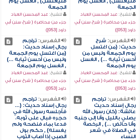
فليغتسل) , الغسل يوم
فليغتسل) , الغسل يوم
الجمعة
الجمعة
للشيخ:
عبد المحسن العباد
للشيخ:
عبد المحسن العباد
جزء من محاضرة ( شرح سنن أبي
جزء من محاضرة ( شرح سنن أبي
داود [053])
داود [053])
الفهرس:
شرح
الفهرس:
تراجم
حديث: (من اغتسل
رجال إسناد حديث:
يوم الجمعة ولبس من
(من اغتسل يوم الجمعة
أحسن ثيابه ...) , الغسل
ولبس من أحسن ثيابه ...)
يوم الجمعة
, الغسل يوم الجمعة
للشيخ:
عبد المحسن العباد
للشيخ:
عبد المحسن العباد
جزء من محاضرة ( شرح سنن أبي
جزء من محاضرة ( شرح سنن أبي
داود [053])
داود [053])
الفهرس:
تراجم
الفهرس:
تراجم
رجال إسناد حديث
رجال إسناد حديث: (...
عائشة: (كان رسول الله
فأجلسه رسول الله في
يصلي بالليل وأنا إلى جنبه
حجره فبال على ثوبه،
وأنا حائض ...) , الرخصة
فدعا بماء فنضحه ولم
في الصلاة في شعر
يغسله) , حكم بول
النساء
الصبي إذا أصاب الثوب