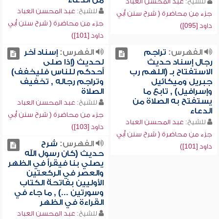
من الدعاء
للشيخ:
عبد المحسن العباد
للشيخ:
عبد المحسن العباد
جزء من محاضرة ( شرح سنن أبي
جزء من محاضرة ( شرح سنن أبي
داود [095])
داود [101])
الفهرس:
تراجم
الفهرس:
إسناد آخر
رجال إسناد حديث
لحديث (إذا صلى
الاستفتاح بـ (اللهم رب
أحدكم للناس فليخفف)
جبريل وميكائيل
وتراجم رجاله , تخفيف
وإسرافيل) , تابع ما
الصلاة
يستفتح به الصلاة من
للشيخ:
عبد المحسن العباد
الدعاء
جزء من محاضرة ( شرح سنن أبي
للشيخ:
عبد المحسن العباد
داود [103])
جزء من محاضرة ( شرح سنن أبي
الفهرس:
شرح
داود [101])
حديث (كان رسول الله
يصلي بنا فيقرأ في الظهر
والعصر في الركعتين
الأوليين بفاتحة الكتاب
وسورتين ...) , ما جاء في
القراءة في الظهر
للشيخ:
عبد المحسن العباد