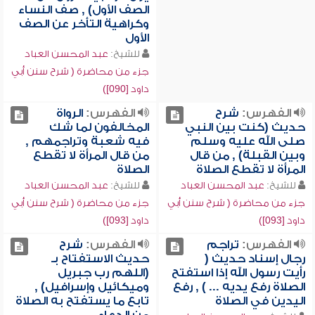
الصف الأول) , صف النساء
وكراهية التأخر عن الصف
الأول
للشيخ:
عبد المحسن العباد
جزء من محاضرة ( شرح سنن أبي
داود [090])
الفهرس:
شرح
الفهرس:
الرواة
حديث (كنت بين النبي
المخالفون لما شك
صلى الله عليه وسلم
فيه شعبة وتراجمهم ,
وبين القبلة) , من قال
من قال المرأة لا تقطع
المرأة لا تقطع الصلاة
الصلاة
للشيخ:
عبد المحسن العباد
للشيخ:
عبد المحسن العباد
جزء من محاضرة ( شرح سنن أبي
جزء من محاضرة ( شرح سنن أبي
داود [093])
داود [093])
الفهرس:
تراجم
الفهرس:
شرح
رجال إسناد حديث (
حديث الاستفتاح بـ
رأيت رسول الله إذا استفتح
(اللهم رب جبريل
الصلاة رفع يديه ... ) , رفع
وميكائيل وإسرافيل) ,
اليدين في الصلاة
تابع ما يستفتح به الصلاة