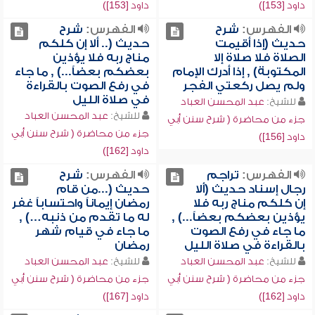
داود [153])
داود [153])
الفهرس:
شرح
الفهرس:
شرح
حديث (إذا أقيمت
حديث (.. ألا إن كلكم
الصلاة فلا صلاة إلا
مناج ربه فلا يؤذين
المكتوبة) , إذا أدرك الإمام
بعضكم بعضاً...) , ما جاء
ولم يصل ركعتي الفجر
في رفع الصوت بالقراءة
في صلاة الليل
للشيخ:
عبد المحسن العباد
للشيخ:
عبد المحسن العباد
جزء من محاضرة ( شرح سنن أبي
جزء من محاضرة ( شرح سنن أبي
داود [156])
داود [162])
الفهرس:
تراجم
الفهرس:
شرح
رجال إسناد حديث (ألا
حديث (...من قام
إن كلكم مناج ربه فلا
رمضان إيماناً واحتساباً غفر
يؤذين بعضكم بعضاً...) ,
له ما تقدم من ذنبه…) ,
ما جاء في رفع الصوت
ما جاء في قيام شهر
بالقراءة في صلاة الليل
رمضان
للشيخ:
عبد المحسن العباد
للشيخ:
عبد المحسن العباد
جزء من محاضرة ( شرح سنن أبي
جزء من محاضرة ( شرح سنن أبي
داود [162])
داود [167])