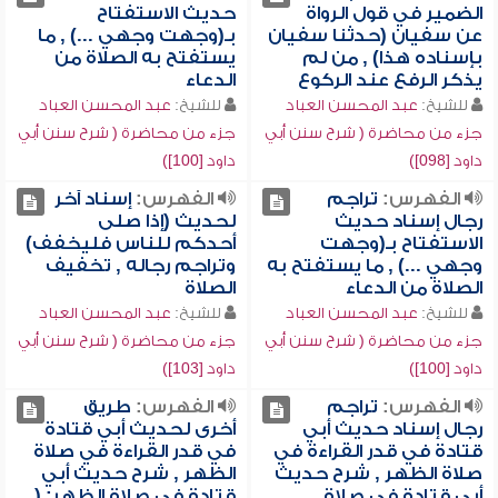
الضمير في قول الرواة
حديث الاستفتاح
عن سفيان (حدثنا سفيان
بـ(وجهت وجهي ...) , ما
بإسناده هذا) , من لم
يستفتح به الصلاة من
يذكر الرفع عند الركوع
الدعاء
للشيخ:
عبد المحسن العباد
للشيخ:
عبد المحسن العباد
جزء من محاضرة ( شرح سنن أبي
جزء من محاضرة ( شرح سنن أبي
داود [098])
داود [100])
الفهرس:
تراجم
الفهرس:
إسناد آخر
رجال إسناد حديث
لحديث (إذا صلى
الاستفتاح بـ(وجهت
أحدكم للناس فليخفف)
وجهي ...) , ما يستفتح به
وتراجم رجاله , تخفيف
الصلاة من الدعاء
الصلاة
للشيخ:
عبد المحسن العباد
للشيخ:
عبد المحسن العباد
جزء من محاضرة ( شرح سنن أبي
جزء من محاضرة ( شرح سنن أبي
داود [100])
داود [103])
الفهرس:
تراجم
الفهرس:
طريق
رجال إسناد حديث أبي
أخرى لحديث أبي قتادة
قتادة في قدر القراءة في
في قدر القراءة في صلاة
صلاة الظهر , شرح حديث
الظهر , شرح حديث أبي
أبي قتادة في صلاة
قتادة في صلاة الظهر: (...