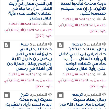
دونه غمامة فأتموا العدة
إلى النبي فقال إني رأيت
ثلاثين...) , إن غمّ عليكم
الهلال ... ) , ما جاء في
فصوموا ثلاثين
شهادة الواحد على رؤية
هلال رمضان
للشيخ:
عبد المحسن العباد
للشيخ:
عبد المحسن العباد
جزء من محاضرة ( شرح سنن أبي
جزء من محاضرة ( شرح سنن أبي
داود [267])
داود [270])
الفهرس:
تراجم
الفهرس:
شرح
رجال إسناد حديث: (
حديث الرجل الذي
جاء أعرابي إلى النبي فقال
جامع أهله في نهار
إني رأيت الهلال .... ) , ما
رمضان من طريق ثانية
جاء في شهادة الواحد
وتراجم رجاله , كفارة من
على رؤية هلال رمضان
أتى أهله في رمضان
للشيخ:
عبد المحسن العباد
للشيخ:
عبد المحسن العباد
جزء من محاضرة ( شرح سنن أبي
جزء من محاضرة ( شرح سنن أبي
داود [270])
داود [277])
الفهرس:
تراجم
الفهرس:
شرح
رجال إسناد حديث
حديث (يوم عرفة
(سافرنا مع رسول الله في
ويوم النحر وأيام التشريق