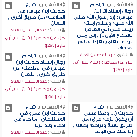
الفهرس:
تراجم
الفهرس:
شرح
رجال إسناد أثر ابن
حديث ابن عباس في
عباس: (رد رسول الله صلى
الملاعنة من طريق أخرى ,
الله عليه وسلم ابنته
اللعان
زينب على أبي العاص
للشيخ:
عبد المحسن العباد
بالنكاح الأول..) , إلى متى
جزء من محاضرة ( شرح سنن أبي
ترد عليه امرأته إذا أسلم
داود [258])
بعدها
للشيخ:
عبد المحسن العباد
الفهرس:
تراجم
رجال إسناد حديث ابن
جزء من محاضرة ( شرح سنن أبي
عباس في الملاعنة من
داود [257])
طريق أخرى , اللعان
للشيخ:
عبد المحسن العباد
جزء من محاضرة ( شرح سنن أبي
داود [258])
الفهرس:
شرح
الفهرس:
شرح
حديث (... وهذا عسى
حديث ابن عمرو في
أن يكون نزعه عرق) من
الاستلحاق , ما جاء في
طريق ثانية وتراجم رجاله ,
ادعاء ولد الزنا
إذا شك في الولد
للشيخ:
عبد المحسن العباد