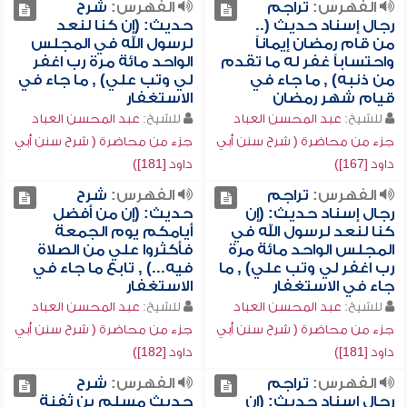
الفهرس:
تراجم
الفهرس:
شرح
رجال إسناد حديث (..
حديث: (إن كنا لنعد
من قام رمضان إيماناً
لرسول الله في المجلس
واحتساباً غفر له ما تقدم
الواحد مائة مرة رب اغفر
من ذنبه) , ما جاء في
لي وتب علي) , ما جاء في
قيام شهر رمضان
الاستغفار
للشيخ:
عبد المحسن العباد
للشيخ:
عبد المحسن العباد
جزء من محاضرة ( شرح سنن أبي
جزء من محاضرة ( شرح سنن أبي
داود [167])
داود [181])
الفهرس:
تراجم
الفهرس:
شرح
رجال إسناد حديث: (إن
حديث: (إن من أفضل
كنا لنعد لرسول الله في
أيامكم يوم الجمعة
المجلس الواحد مائة مرة
فأكثروا علي من الصلاة
رب اغفر لي وتب علي) , ما
فيه...) , تابع ما جاء في
جاء في الاستغفار
الاستغفار
للشيخ:
عبد المحسن العباد
للشيخ:
عبد المحسن العباد
جزء من محاضرة ( شرح سنن أبي
جزء من محاضرة ( شرح سنن أبي
داود [181])
داود [182])
الفهرس:
تراجم
الفهرس:
شرح
رجال إسناد حديث: (إن
حديث مسلم بن ثفنة