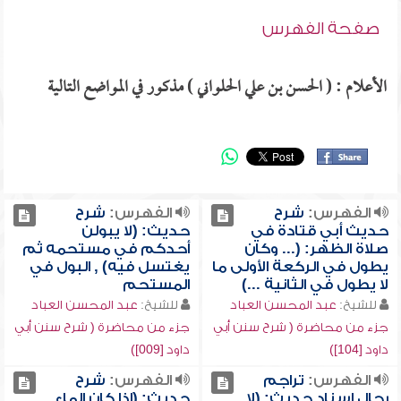
صفحة الفهرس
الأعلام : ( الحسن بن علي الحلواني ) مذكور في المواضع التالية
الفهرس:
شرح
الفهرس:
شرح
حديث أبي قتادة في
حديث: (لا يبولن
صلاة الظهر: (... وكان
أحدكم في مستحمه ثم
يطول في الركعة الأولى ما
يغتسل فيه) , البول في
لا يطول في الثانية ...)
المستحم
للشيخ:
عبد المحسن العباد
للشيخ:
عبد المحسن العباد
جزء من محاضرة ( شرح سنن أبي
جزء من محاضرة ( شرح سنن أبي
داود [104])
داود [009])
الفهرس:
تراجم
الفهرس:
شرح
رجال إسناد حديث: (لا
حديث: (إذا كان الماء