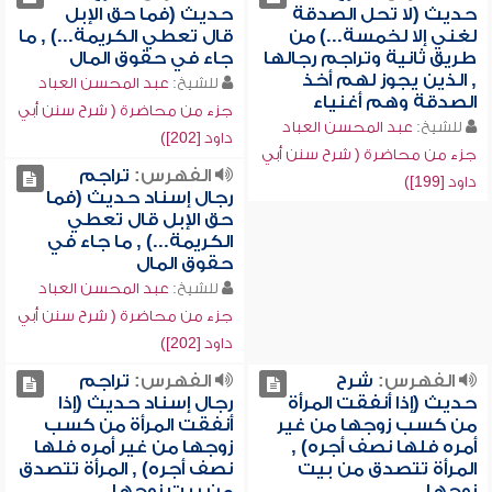
حديث (لا تحل الصدقة
حديث (فما حق الإبل
لغني إلا لخمسة...) من
قال تعطي الكريمة...) , ما
طريق ثانية وتراجم رجالها
جاء في حقوق المال
, الذين يجوز لهم أخذ
للشيخ:
عبد المحسن العباد
الصدقة وهم أغنياء
جزء من محاضرة ( شرح سنن أبي
للشيخ:
عبد المحسن العباد
داود [202])
جزء من محاضرة ( شرح سنن أبي
الفهرس:
تراجم
داود [199])
رجال إسناد حديث (فما
حق الإبل قال تعطي
الكريمة...) , ما جاء في
حقوق المال
للشيخ:
عبد المحسن العباد
جزء من محاضرة ( شرح سنن أبي
داود [202])
الفهرس:
شرح
الفهرس:
تراجم
حديث (إذا أنفقت المرأة
رجال إسناد حديث (إذا
من كسب زوجها من غير
أنفقت المرأة من كسب
أمره فلها نصف أجره) ,
زوجها من غير أمره فلها
المرأة تتصدق من بيت
نصف أجره) , المرأة تتصدق
زوجها
من بيت زوجها