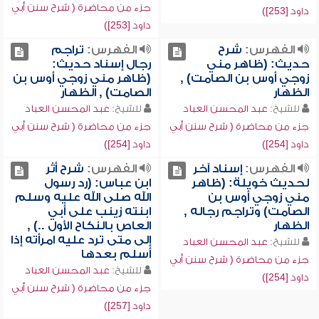
جزء من محاضرة ( شرح سنن أبي
داود [253])
داود [253])
الفهرس:
شرح
الفهرس:
تراجم
حديث: (ظاهر مني
رجال إسناد حديث:
زوجي أوس بن الصامت) ,
(ظاهر مني زوجي أوس بن
الظهار
الصامت) , الظهار
للشيخ:
عبد المحسن العباد
للشيخ:
عبد المحسن العباد
جزء من محاضرة ( شرح سنن أبي
جزء من محاضرة ( شرح سنن أبي
داود [254])
داود [254])
الفهرس:
إسناد آخر
الفهرس:
شرح أثر
لحديث خويلة: (ظاهر
ابن عباس: (رد رسول
مني زوجي أوس بن
الله صلى الله عليه وسلم
الصامت) وتراجم رجاله ,
ابنته زينب على أبي
الظهار
العاص بالنكاح الأول ..) ,
إلى متى ترد عليه امرأته إذا
للشيخ:
عبد المحسن العباد
أسلم بعدها
جزء من محاضرة ( شرح سنن أبي
للشيخ:
عبد المحسن العباد
داود [254])
جزء من محاضرة ( شرح سنن أبي
داود [257])