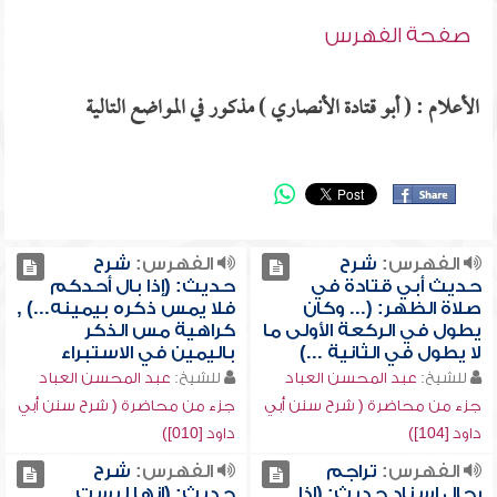
صفحة الفهرس
الأعلام : ( أبو قتادة الأنصاري ) مذكور في المواضع التالية
الفهرس:
شرح
الفهرس:
شرح
حديث أبي قتادة في
حديث: (إذا بال أحدكم
صلاة الظهر: (... وكان
فلا يمس ذكره بيمينه...) ,
يطول في الركعة الأولى ما
كراهية مس الذكر
لا يطول في الثانية ...)
باليمين في الاستبراء
للشيخ:
عبد المحسن العباد
للشيخ:
عبد المحسن العباد
جزء من محاضرة ( شرح سنن أبي
جزء من محاضرة ( شرح سنن أبي
داود [104])
داود [010])
الفهرس:
تراجم
الفهرس:
شرح
رجال إسناد حديث: (إذا
حديث: (إنها ليست