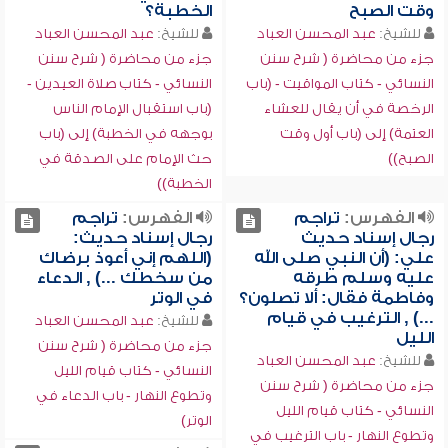
وقت الصبح
الخطبة؟
للشيخ:
عبد المحسن العباد
للشيخ:
عبد المحسن العباد
جزء من محاضرة ( شرح سنن
جزء من محاضرة ( شرح سنن
النسائي - كتاب المواقيت - (باب
النسائي - كتاب صلاة العيدين -
الرخصة في أن يقال للعشاء
(باب استقبال الإمام الناس
العتمة) إلى (باب أول وقت
بوجهه في الخطبة) إلى (باب
الصبح))
حث الإمام على الصدقة في
الخطبة))
الفهرس:
تراجم
الفهرس:
تراجم
رجال إسناد حديث
رجال إسناد حديث:
علي: (أن النبي صلى الله
(اللهم إني أعوذ برضاك
عليه وسلم طرقه
من سخطك ...) , الدعاء
وفاطمة فقال: ألا تصلون؟
في الوتر
...) , الترغيب في قيام
للشيخ:
عبد المحسن العباد
الليل
جزء من محاضرة ( شرح سنن
للشيخ:
عبد المحسن العباد
النسائي - كتاب قيام الليل
جزء من محاضرة ( شرح سنن
وتطوع النهار - باب الدعاء في
النسائي - كتاب قيام الليل
الوتر)
وتطوع النهار - باب الترغيب في