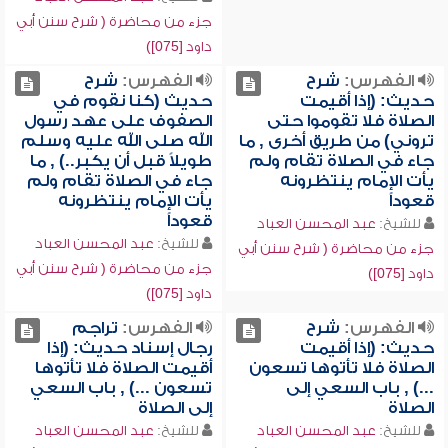
جزء من محاضرة ( شرح سنن أبي
داود [075])
الفهرس:
شرح
الفهرس:
شرح
حديث: (إذا أقيمت
حديث (كنا نقوم في
الصلاة فلا تقوموا حتى
الصفوف على عهد رسول
تروني) من طريق أخرى , ما
الله صلى الله عليه وسلم
جاء في الصلاة تقام ولم
طويلاً قبل أن يكبر..) , ما
يأت الإمام ينتظرونه
جاء في الصلاة تقام ولم
قعوداً
يأت الإمام ينتظرونه
قعوداً
للشيخ:
عبد المحسن العباد
للشيخ:
عبد المحسن العباد
جزء من محاضرة ( شرح سنن أبي
جزء من محاضرة ( شرح سنن أبي
داود [075])
داود [075])
الفهرس:
شرح
الفهرس:
تراجم
حديث: (إذا أقيمت
رجال إسناد حديث: (إذا
الصلاة فلا تأتوها تسعون
أقيمت الصلاة فلا تأتوها
...) , باب السعي إلى
تسعون ...) , باب السعي
الصلاة
إلى الصلاة
للشيخ:
عبد المحسن العباد
للشيخ:
عبد المحسن العباد