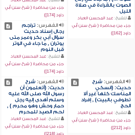
الصوت بالقراءة في صلاة
جزء من محاضرة ( شرح سنن أبي
الليل
داود [174])
للشيخ:
عبد المحسن العباد
الفهرس:
تراجم
جزء من محاضرة ( شرح سنن أبي
رجال إسناد حديث
داود [162])
سؤال أبي بكر وعمر متى
يوتران , ما جاء في الوتر
قبل النوم
للشيخ:
عبد المحسن العباد
جزء من محاضرة ( شرح سنن أبي
داود [174])
الفهرس:
شرح
الفهرس:
شرح
حديث: (انسكي
حديث: (أتعلمون أن
المناسك كلها غير ألا
رسول الله صلى الله عليه
تطوفي بالبيت) , إفراد
وسلم أهدى إليه رجل
الحج
حمار وحش وهو محرم ) ,
لحم الصيد للمحرم
للشيخ:
عبد المحسن العباد
للشيخ:
عبد المحسن العباد
جزء من محاضرة ( شرح سنن أبي
جزء من محاضرة ( شرح سنن أبي
داود [212])
داود [218])