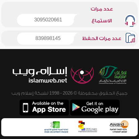
عدد مرات
3095020661
الاستماع
عدد مرات الحفظ
839898145
جميع الحقوق محفوظة © 2026 - 1998 لشبكة إسلام ويب