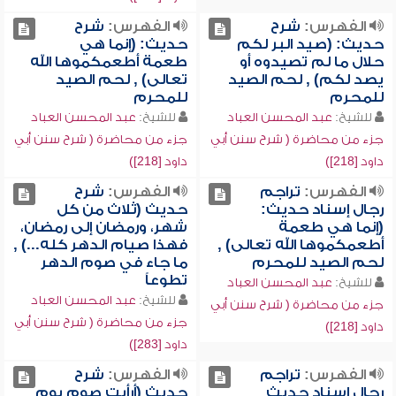
الفهرس:
شرح
الفهرس:
شرح
حديث: (صيد البر لكم
حديث: (إنما هي
حلال ما لم تصيدوه أو
طعمة أطعمكموها الله
يصد لكم) , لحم الصيد
تعالى) , لحم الصيد
للمحرم
للمحرم
للشيخ:
عبد المحسن العباد
للشيخ:
عبد المحسن العباد
جزء من محاضرة ( شرح سنن أبي
جزء من محاضرة ( شرح سنن أبي
داود [218])
داود [218])
الفهرس:
تراجم
الفهرس:
شرح
رجال إسناد حديث:
حديث (ثلاث من كل
(إنما هي طعمة
شهر، ورمضان إلى رمضان،
أطعمكموها الله تعالى) ,
فهذا صيام الدهر كله...) ,
لحم الصيد للمحرم
ما جاء في صوم الدهر
تطوعاً
للشيخ:
عبد المحسن العباد
للشيخ:
عبد المحسن العباد
جزء من محاضرة ( شرح سنن أبي
جزء من محاضرة ( شرح سنن أبي
داود [218])
داود [283])
الفهرس:
تراجم
الفهرس:
شرح
رجال إسناد حديث
حديث (أرأيت صوم يوم