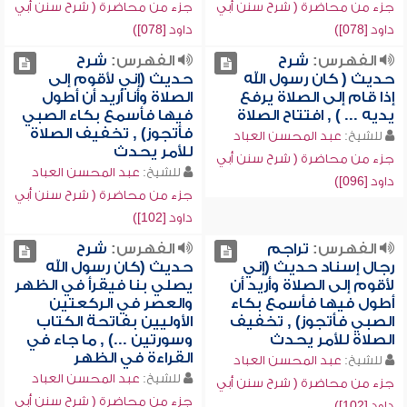
جزء من محاضرة ( شرح سنن أبي
جزء من محاضرة ( شرح سنن أبي
داود [078])
داود [078])
الفهرس:
شرح
الفهرس:
شرح
حديث ( كان رسول الله
حديث (إني لأقوم إلى
إذا قام إلى الصلاة يرفع
الصلاة وأنا أريد أن أطول
يديه ... ) , افتتاح الصلاة
فيها فأسمع بكاء الصبي
فأتجوز) , تخفيف الصلاة
للشيخ:
عبد المحسن العباد
للأمر يحدث
جزء من محاضرة ( شرح سنن أبي
للشيخ:
عبد المحسن العباد
داود [096])
جزء من محاضرة ( شرح سنن أبي
داود [102])
الفهرس:
تراجم
الفهرس:
شرح
رجال إسناد حديث (إني
حديث (كان رسول الله
لأقوم إلى الصلاة وأريد أن
يصلي بنا فيقرأ في الظهر
أطول فيها فأسمع بكاء
والعصر في الركعتين
الصبي فأتجوز) , تخفيف
الأوليين بفاتحة الكتاب
الصلاة للأمر يحدث
وسورتين ...) , ما جاء في
القراءة في الظهر
للشيخ:
عبد المحسن العباد
للشيخ:
عبد المحسن العباد
جزء من محاضرة ( شرح سنن أبي
جزء من محاضرة ( شرح سنن أبي
داود [102])