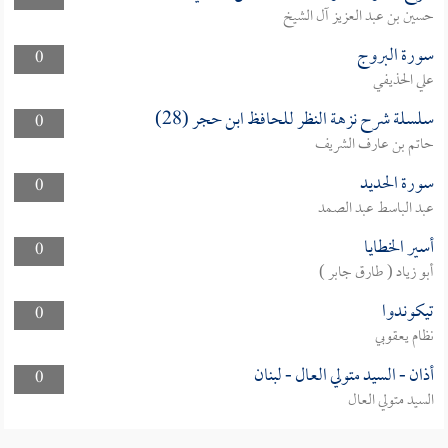
حسين بن عبد العزيز آل الشيخ
سورة البروج
0
علي الحذيفي
سلسلة شرح نزهة النظر للحافظ ابن حجر (28)
0
حاتم بن عارف الشريف
سورة الحديد
0
عبد الباسط عبد الصمد
أسير الخطايا
0
أبو زياد ( طارق جابر )
تيكوندوا
0
نظام يعقوبي
أذان - السيد متولي العال - لبنان
0
السيد متولي العال