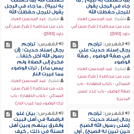
بما حفظت به نبيه) , ما
حفظك الله بما حفظت
جاء في الرجل يقول
به نبيه) , ما جاء في الرجل
للرجل حفظك الله
يقول للرجل حفظك الله
للشيخ:
عبد المحسن العباد
للشيخ:
عبد المحسن العباد
جزء من محاضرة ( شرح سنن أبي
جزء من محاضرة ( شرح سنن أبي
داود [593])
داود [593])
الفهرس:
تراجم
الفهرس:
تراجم
رجال إسناد حديث علي
رجال إسناد حديث: (أن
في صفة الوضوء , صفة
رسول الله أكل كتفاً...
الوضوء
فخرج إلى الصلاة ولم
يمس ماء) , ترك الوضوء
للشيخ:
عبد المحسن العباد
مما غيرت النار
جزء من محاضرة ( شرح سنن
للشيخ:
عبد المحسن العباد
النسائي - كتاب الطهارة - باب
جزء من محاضرة ( شرح سنن
صفة الوضوء - باب عدد غسل
النسائي - كتاب الطهارة - باب
اليدين)
ترك الوضوء مما غيرت النار)
الفهرس:
تراجم
الفهرس:
بيان غلو
رجال إسناد حديث:
الرافضة في أهل البيت
(صلى رسول الله الصبح
والفرق بينهم وبين أهل
حين تبين له الصبح) , أول
السنة في ذلك , كيف