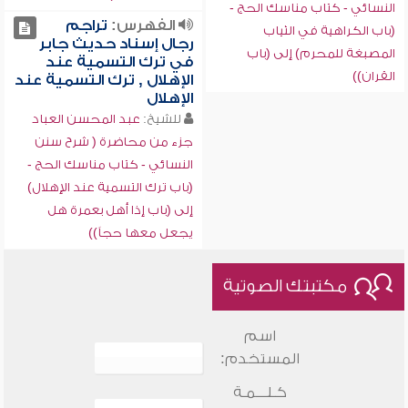
النسائي - كتاب مناسك الحج -
الفهرس:
تراجم
(باب الكراهية في الثياب
رجال إسناد حديث جابر
المصبغة للمحرم) إلى (باب
في ترك التسمية عند
القران))
الإهلال , ترك التسمية عند
الإهلال
للشيخ:
عبد المحسن العباد
جزء من محاضرة ( شرح سنن
النسائي - كتاب مناسك الحج -
(باب ترك التسمية عند الإهلال)
إلى (باب إذا أهل بعمرة هل
يجعل معها حجاً))
مكتبتك الصوتية
اسم
المستخدم:
كـلـــمـة