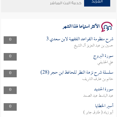
المزيد
خدمة البث المباشر
الأكثر استماعا لهذا الشهر
شرح منظومة القواعد الفقهية لابن سعدي 3
0
حسين بن عبد العزيز آل الشيخ
سورة البروج
0
علي الحذيفي
سلسلة شرح نزهة النظر للحافظ ابن حجر (28)
0
حاتم بن عارف الشريف
سورة الحديد
0
عبد الباسط عبد الصمد
أسير الخطايا
0
أبو زياد ( طارق جابر )