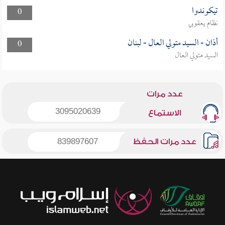
تيكوندوا
0
نظام يعقوبي
أذان - السيد متولي العال - لبنان
0
السيد متولي العال
عدد مرات
3095020639
الاستماع
عدد مرات الحفظ
839897607