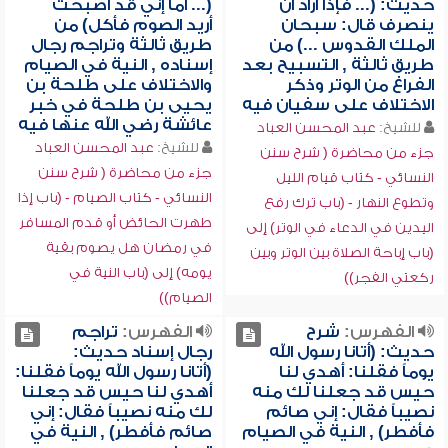
حديث: (... فإذا أراد أن
(... أما إني قد أصبحت
ينصرف قال: سبحان
أريد الصوم فأكل) من
الملك القدوس ...) من
طريق ثالثة وتراجم رجال
طريق ثالثة , التسبيح بعد
إسناده , النية في الصيام
الفراغ من الوتر وذكر
والاختلاف على طلحة بن
الاختلاف على سفيان فيه
يحيى بن طلحة في خبر
عائشة رضي الله عنها فيه
للشيخ:
عبد المحسن العباد
للشيخ:
عبد المحسن العباد
جزء من محاضرة ( شرح سنن
جزء من محاضرة ( شرح سنن
النسائي - كتاب قيام الليل
النسائي - كتاب الصيام - (باب إذا
وتطوع النهار - (باب ترك رفع
طهرت الحائض أو قدم المسافر
اليدين في الدعاء في الوتر) إلى
في رمضان هل يصوم بقية
(باب إباحة الصلاة بين الوتر وبين
يومه) إلى (باب النية في
ركعتي الفجر))
الصيام))
الفهرس:
شرح
الفهرس:
تراجم
حديث: (أتانا رسول الله
رجال إسناد حديث:
يوماً فقلنا: أهدي لنا
(أتانا رسول الله يوماً فقلنا:
حيس قد جعلنا لك منه
أهدي لنا حيس قد جعلنا
نصيباً فقال: إني صائم
لك منه نصيباً فقال: إني
فأفطر) , النية في الصيام
صائم فأفطر) , النية في