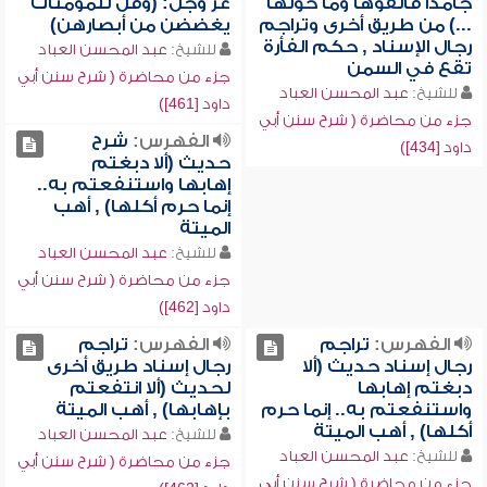
جامداً فألقوها وما حولها
عز وجل: (وقل للمؤمنات
...) من طريق أخرى وتراجم
يغضضن من أبصارهن)
رجال الإسناد , حكم الفأرة
للشيخ:
عبد المحسن العباد
تقع في السمن
جزء من محاضرة ( شرح سنن أبي
للشيخ:
عبد المحسن العباد
داود [461])
جزء من محاضرة ( شرح سنن أبي
الفهرس:
شرح
داود [434])
حديث (ألا دبغتم
إهابها واستنفعتم به..
إنما حرم أكلها) , أهب
الميتة
للشيخ:
عبد المحسن العباد
جزء من محاضرة ( شرح سنن أبي
داود [462])
الفهرس:
تراجم
الفهرس:
تراجم
رجال إسناد حديث (ألا
رجال إسناد طريق أخرى
دبغتم إهابها
لحديث (ألا انتفعتم
واستنفعتم به.. إنما حرم
بإهابها) , أهب الميتة
أكلها) , أهب الميتة
للشيخ:
عبد المحسن العباد
للشيخ:
عبد المحسن العباد
جزء من محاضرة ( شرح سنن أبي
جزء من محاضرة ( شرح سنن أبي