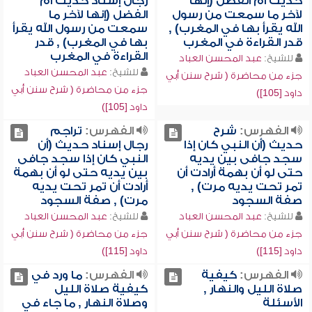
حديث أم الفضل (إنها
رجال إسناد حديث أم
لآخر ما سمعت من رسول
الفضل (إنها لآخر ما
الله يقرأ بها في المغرب) ,
سمعت من رسول الله يقرأ
قدر القراءة في المغرب
بها في المغرب) , قدر
القراءة في المغرب
للشيخ:
عبد المحسن العباد
للشيخ:
عبد المحسن العباد
جزء من محاضرة ( شرح سنن أبي
جزء من محاضرة ( شرح سنن أبي
داود [105])
داود [105])
الفهرس:
شرح
الفهرس:
تراجم
حديث (أن النبي كان إذا
رجال إسناد حديث (أن
سجد جافى بين يديه
النبي كان إذا سجد جافى
حتى لو أن بهمة أرادت أن
بين يديه حتى لو أن بهمة
تمر تحت يديه مرت) ,
أرادت أن تمر تحت يديه
صفة السجود
مرت) , صفة السجود
للشيخ:
عبد المحسن العباد
للشيخ:
عبد المحسن العباد
جزء من محاضرة ( شرح سنن أبي
جزء من محاضرة ( شرح سنن أبي
داود [115])
داود [115])
الفهرس:
كيفية
الفهرس:
ما ورد في
صلاة الليل والنهار ,
كيفية صلاة الليل
الأسئلة
وصلاة النهار , ما جاء في