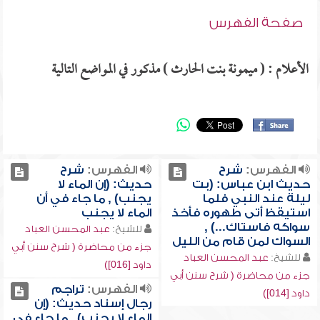
صفحة الفهرس
الأعلام : ( ميمونة بنت الحارث ) مذكور في المواضع التالية
الفهرس:
شرح
الفهرس:
شرح
حديث ابن عباس: (بت
حديث: (إن الماء لا
ليلة عند النبي فلما
يجنب) , ما جاء في أن
استيقظ أتى طهوره فأخذ
الماء لا يجنب
سواكه فاستاك...) ,
للشيخ:
عبد المحسن العباد
السواك لمن قام من الليل
جزء من محاضرة ( شرح سنن أبي
للشيخ:
عبد المحسن العباد
داود [016])
جزء من محاضرة ( شرح سنن أبي
الفهرس:
تراجم
داود [014])
رجال إسناد حديث: (إن
الماء لا يجنب) , ما جاء في