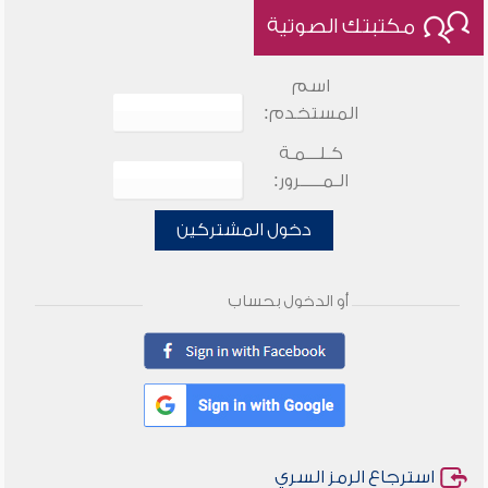
مكتبتك الصوتية
اسم
المستخدم:
كـلـــمـة
الـمـــــرور:
دخول المشتركين
أو الدخول بحساب
استرجاع الرمز السري