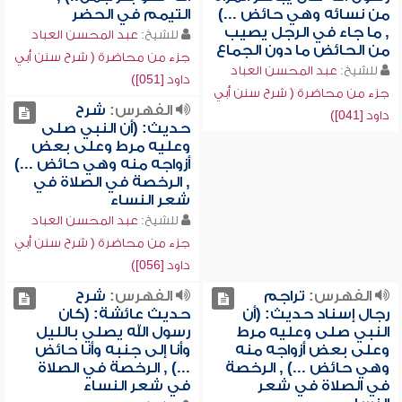
من نسائه وهي حائض ...)
التيمم في الحضر
, ما جاء في الرجل يصيب
للشيخ:
عبد المحسن العباد
من الحائض ما دون الجماع
جزء من محاضرة ( شرح سنن أبي
للشيخ:
عبد المحسن العباد
داود [051])
جزء من محاضرة ( شرح سنن أبي
الفهرس:
شرح
داود [041])
حديث: (أن النبي صلى
وعليه مرط وعلى بعض
أزواجه منه وهي حائض ...)
, الرخصة في الصلاة في
شعر النساء
للشيخ:
عبد المحسن العباد
جزء من محاضرة ( شرح سنن أبي
داود [056])
الفهرس:
تراجم
الفهرس:
شرح
رجال إسناد حديث: (أن
حديث عائشة: (كان
النبي صلى وعليه مرط
رسول الله يصلي بالليل
وعلى بعض أزواجه منه
وأنا إلى جنبه وأنا حائض
وهي حائض ...) , الرخصة
...) , الرخصة في الصلاة
في الصلاة في شعر
في شعر النساء