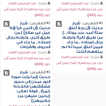
للشيخ:
عبد المحسن العباد
للشيخ:
عبد المحسن العباد
جزء من محاضرة ( شرح سنن أبي
جزء من محاضرة ( شرح سنن أبي
داود [402])
داود [402])
الفهرس:
شرح
الفهرس:
شرح
حديث (أن رجلاً أعتق
حديث (أن النبي قرأ (إنه
ستة أعبد عند موته...)
عَمِل غير صالح) ) من
من طريق ثانية وتراجم
طريق أخرى، وتراجم رجال
رجال إسناده , ما جاء
إسناده , ما جاء في
فيمن أعتق عبيداً له لم
الحروف والقراءات
يبلغهم الثلث
للشيخ:
عبد المحسن العباد
للشيخ:
عبد المحسن العباد
جزء من محاضرة ( شرح سنن أبي
جزء من محاضرة ( شرح سنن أبي
داود [446])
داود [445])
الفهرس:
شرح
حديث (لما نزلت سورة
النور عمدن إلى حجور
فشققنهن فاتخذنه
خُمُراً) , قوله تعالى:
(يدنين عليهن من
جلابيبهن)
للشيخ:
عبد المحسن العباد