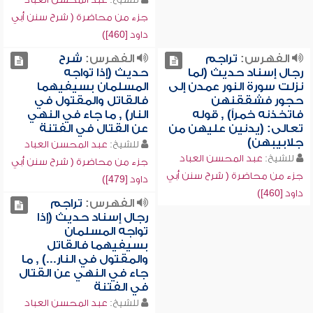
جزء من محاضرة ( شرح سنن أبي
داود [460])
الفهرس:
تراجم
الفهرس:
شرح
رجال إسناد حديث (لما
حديث (إذا تواجه
نزلت سورة النور عمدن إلى
المسلمان بسيفيهما
حجور فشققنهن
فالقاتل والمقتول في
فاتخذنه خمراً) , قوله
النار) , ما جاء في النهي
تعالى: (يدنين عليهن من
عن القتال في الفتنة
جلابيبهن)
للشيخ:
عبد المحسن العباد
للشيخ:
عبد المحسن العباد
جزء من محاضرة ( شرح سنن أبي
جزء من محاضرة ( شرح سنن أبي
داود [479])
داود [460])
الفهرس:
تراجم
رجال إسناد حديث (إذا
تواجه المسلمان
بسيفيهما فالقاتل
والمقتول في النار...) , ما
جاء في النهي عن القتال
في الفتنة
للشيخ:
عبد المحسن العباد