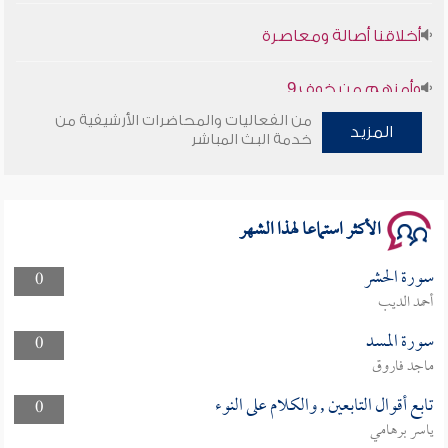
أخلاقنا أصالة ومعاصرة
وأمنهم من خوف 9
سلسلة محاضرات نفحات رمضانية 1444هـ
من الفعاليات والمحاضرات الأرشيفية من
المزيد
خدمة البث المباشر
الأكثر استماعا لهذا الشهر
سورة الحشر
0
أحمد الديب
سورة المسد
0
ماجد فاروق
تابع أقوال التابعين , والكلام على النوء
0
ياسر برهامي