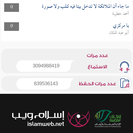
ما جاء أن الملائكة لا تدخل بيتا فيه كلب ولا صورة
0
أحمد حطيبة
يا مركزي
0
أبو عبد الملك
عدد مرات
3094988419
الاستماع
عدد مرات الحفظ
839536143