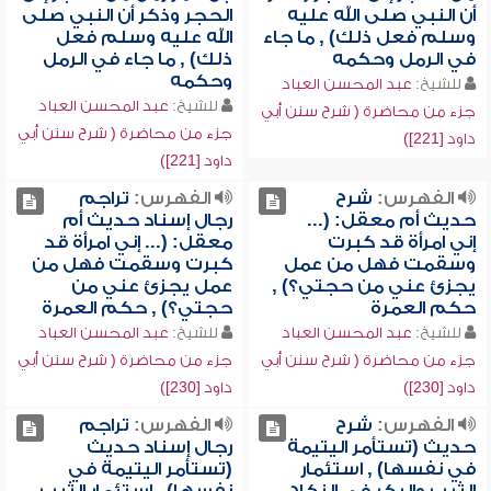
أن النبي صلى الله عليه
الحجر وذكر أن النبي صلى
وسلم فعل ذلك) , ما جاء
الله عليه وسلم فعل
في الرمل وحكمه
ذلك) , ما جاء في الرمل
وحكمه
للشيخ:
عبد المحسن العباد
للشيخ:
عبد المحسن العباد
جزء من محاضرة ( شرح سنن أبي
جزء من محاضرة ( شرح سنن أبي
داود [221])
داود [221])
الفهرس:
شرح
الفهرس:
تراجم
حديث أم معقل: (...
رجال إسناد حديث أم
إني امرأة قد كبرت
معقل: (... إني امرأة قد
وسقمت فهل من عمل
كبرت وسقمت فهل من
يجزئ عني من حجتي؟) ,
عمل يجزئ عني من
حكم العمرة
حجتي؟) , حكم العمرة
للشيخ:
عبد المحسن العباد
للشيخ:
عبد المحسن العباد
جزء من محاضرة ( شرح سنن أبي
جزء من محاضرة ( شرح سنن أبي
داود [230])
داود [230])
الفهرس:
شرح
الفهرس:
تراجم
حديث (تستأمر اليتيمة
رجال إسناد حديث
في نفسها) , استئمار
(تستأمر اليتيمة في