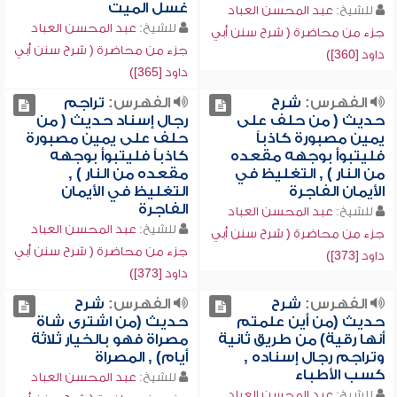
غسل الميت
للشيخ:
عبد المحسن العباد
للشيخ:
عبد المحسن العباد
جزء من محاضرة ( شرح سنن أبي
جزء من محاضرة ( شرح سنن أبي
داود [360])
داود [365])
الفهرس:
شرح
الفهرس:
تراجم
حديث ( من حلف على
رجال إسناد حديث ( من
يمين مصبورة كاذباً
حلف على يمين مصبورة
فليتبوأ بوجهه مقعده
كاذباً فليتبوأ بوجهه
من النار ) , التغليظ في
مقعده من النار ) ,
الأيمان الفاجرة
التغليظ في الأيمان
الفاجرة
للشيخ:
عبد المحسن العباد
للشيخ:
عبد المحسن العباد
جزء من محاضرة ( شرح سنن أبي
جزء من محاضرة ( شرح سنن أبي
داود [373])
داود [373])
الفهرس:
شرح
الفهرس:
شرح
حديث (من أين علمتم
حديث (من اشترى شاة
أنها رقية) من طريق ثانية
مصراة فهو بالخيار ثلاثة
وتراجم رجال إسناده ,
أيام) , المصراة
كسب الأطباء
للشيخ:
عبد المحسن العباد
للشيخ:
عبد المحسن العباد