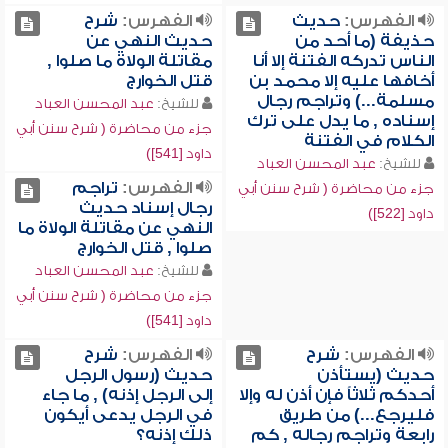
الفهرس:
حديث
الفهرس:
شرح
حذيفة (ما أحد من
حديث النهي عن
الناس تدركه الفتنة إلا أنا
مقاتلة الولاة ما صلوا ,
أخافها عليه إلا محمد بن
قتل الخوارج
مسلمة...) وتراجم رجال
للشيخ:
عبد المحسن العباد
إسناده , ما يدل على ترك
جزء من محاضرة ( شرح سنن أبي
الكلام في الفتنة
داود [541])
للشيخ:
عبد المحسن العباد
الفهرس:
تراجم
جزء من محاضرة ( شرح سنن أبي
رجال إسناد حديث
داود [522])
النهي عن مقاتلة الولاة ما
صلوا , قتل الخوارج
للشيخ:
عبد المحسن العباد
جزء من محاضرة ( شرح سنن أبي
داود [541])
الفهرس:
شرح
الفهرس:
شرح
حديث (يستأذن
حديث (رسول الرجل
أحدكم ثلاثاً فإن أذن له وإلا
إلى الرجل إذنه) , ما جاء
فليرجع...) من طريق
في الرجل يدعى أيكون
رابعة وتراجم رجاله , كم
ذلك إذنه؟