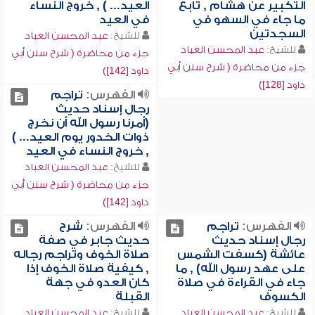
التكبير عن هشام , تابع
العيد... ) , خروج النساء
ما جاء في السهو في
في العيد
السجدتين
للشيخ:
عبد المحسن العباد
للشيخ:
عبد المحسن العباد
جزء من محاضرة ( شرح سنن أبي
جزء من محاضرة ( شرح سنن أبي
داود [142])
داود [128])
الفهرس:
تراجم
رجال إسناد حديث
(أمرنا رسول الله أن نخرج
ذوات الخدور يوم العيد... )
, خروج النساء في العيد
للشيخ:
عبد المحسن العباد
جزء من محاضرة ( شرح سنن أبي
داود [142])
الفهرس:
تراجم
الفهرس:
شرح
رجال إسناد حديث
حديث جابر في صفة
عائشة (كسفت الشمس
صلاة الخوف وتراجم رجاله
على عهد رسول الله) , ما
, كيفية صلاة الخوف إذا
جاء في القراءة في صلاة
كان العدو في جهة
الكسوف
القبلة
للشيخ:
عبد المحسن العباد
للشيخ:
عبد المحسن العباد