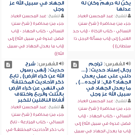
يكن له درهم وكان له
الجهاد في سبيل الله عز
عدلها
وجل
للشيخ:
عبد المحسن العباد
للشيخ:
عبد المحسن العباد
جزء من محاضرة ( شرح سنن
جزء من محاضرة ( شرح سنن
النسائي - كتاب الزكاة - (باب حد
النسائي - كتاب الجهاد - (باب
الغنى) إلى (باب مسألة الرجل ذا
فضل غدوة في سبيل الله) إلى
سلطان) )
(باب ما يعدل الجهاد في سبيل
الله))
الفهرس:
تراجم
الفهرس:
شرح
رجال إسناد حديث: (...
حديث: (نهى رسول
دلني على عمل يعدل
الله عن كراء الأرض) , تابع
الجهاد؟ قال: لا أجده...) ,
ذكر الأحاديث المختلفة
ما يعدل الجهاد في
في النهي عن كراء الأرض
سبيل الله عز وجل
بالثلث والربع واختلاف
ألفاظ الناقلين للخبر
للشيخ:
عبد المحسن العباد
للشيخ:
عبد المحسن العباد
جزء من محاضرة ( شرح سنن
جزء من محاضرة ( شرح سنن
النسائي - كتاب الجهاد - (باب
النسائي - كتاب المزارعة - تابع
فضل غدوة في سبيل الله) إلى
باب ذكر الأحاديث المختلفـة في
(باب ما يعدل الجهاد في سبيل