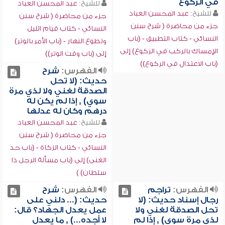
في الركوع
للشيخ:
عبد المحسن العباد
للشيخ:
عبد المحسن العباد
جزء من محاضرة ( شرح سنن
جزء من محاضرة ( شرح سنن
النسائي - كتاب قيام الليل
النسائي - كتاب التطبيق - (باب
وتطوع النهار - (باب الأمر بالوتر)
الإمساك بالركب في الركوع) إلى
إلى (باب وقت الوتر))
(باب الاعتدال في الركوع))
الفهرس:
شرح
حديث: (لا تحل
الصدقة لغني ولا لذي مرة
سوي) , إذا لم يكن له
درهم وكان له عدلها
للشيخ:
عبد المحسن العباد
جزء من محاضرة ( شرح سنن
النسائي - كتاب الزكاة - (باب حد
الغنى) إلى (باب مسألة الرجل ذا
سلطان) )
الفهرس:
تراجم
الفهرس:
شرح
رجال إسناد حديث: (لا
حديث: (... دلني على
تحل الصدقة لغني ولا
عمل يعدل الجهاد؟ قال:
لذي مرة سوي) , إذا لم
لا أجده...) , ما يعدل