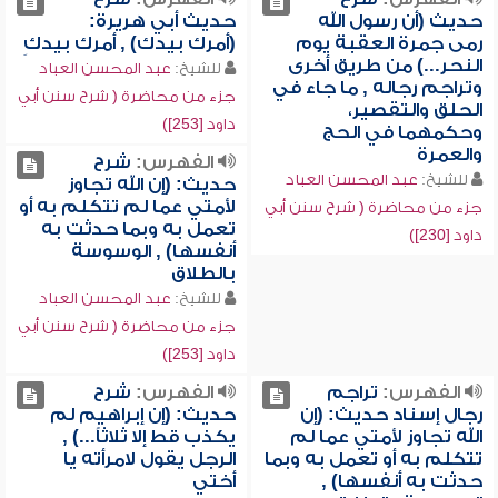
حديث (أن رسول الله
حديث أبي هريرة:
رمى جمرة العقبة يوم
(أمرك بيدك) , أمرك بيدكِ
النحر...) من طريق أخرى
للشيخ:
عبد المحسن العباد
وتراجم رجاله , ما جاء في
جزء من محاضرة ( شرح سنن أبي
الحلق والتقصير،
داود [253])
وحكمهما في الحج
والعمرة
الفهرس:
شرح
للشيخ:
عبد المحسن العباد
حديث: (إن الله تجاوز
لأمتي عما لم تتكلم به أو
جزء من محاضرة ( شرح سنن أبي
تعمل به وبما حدثت به
داود [230])
أنفسها) , الوسوسة
بالطلاق
للشيخ:
عبد المحسن العباد
جزء من محاضرة ( شرح سنن أبي
داود [253])
الفهرس:
تراجم
الفهرس:
شرح
رجال إسناد حديث: (إن
حديث: (إن إبراهيم لم
الله تجاوز لأمتي عما لم
يكذب قط إلا ثلاثاً...) ,
تتكلم به أو تعمل به وبما
الرجل يقول لامرأته يا
حدثت به أنفسها) ,
أختي