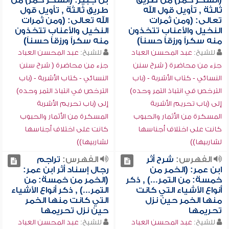
(السكر خمر) من طريق
بن جبير: (السكر خمر) من
ثالثة , تأويل قول الله
طريق ثالثة , تأويل قول
تعالى: (ومن ثمرات
الله تعالى: (ومن ثمرات
النخيل والأعناب تتخذون
النخيل والأعناب تتخذون
منه سكراً ورزقاً حسناً)
منه سكراً ورزقاً حسناً)
للشيخ:
عبد المحسن العباد
للشيخ:
عبد المحسن العباد
جزء من محاضرة ( شرح سنن
جزء من محاضرة ( شرح سنن
النسائي - كتاب الأشربة - (باب
النسائي - كتاب الأشربة - (باب
الترخص في انتباذ التمر وحده)
الترخص في انتباذ التمر وحده)
إلى (باب تحريم الأشربة
إلى (باب تحريم الأشربة
المسكرة من الأثمار والحبوب
المسكرة من الأثمار والحبوب
كانت على اختلاف أجناسها
كانت على اختلاف أجناسها
لشاربيها))
لشاربيها))
الفهرس:
شرح أثر
الفهرس:
تراجم
ابن عمر: (الخمر من
رجال إسناد أثر ابن عمر:
خمسة: من التمر...) , ذكر
(الخمر من خمسة: من
أنواع الأشياء التي كانت
التمر...) , ذكر أنواع الأشياء
منها الخمر حين نزل
التي كانت منها الخمر
تحريمها
حين نزل تحريمها
للشيخ:
عبد المحسن العباد
للشيخ:
عبد المحسن العباد