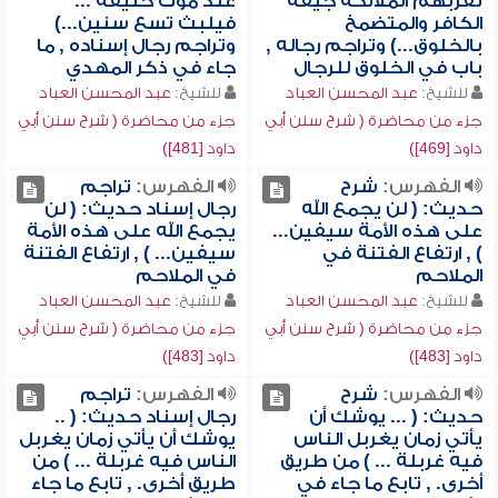
تقربهم الملائكة جيفة
عند موت خليفة ...
الكافر والمتضمخ
فيلبث تسع سنين...)
بالخلوق...) وتراجم رجاله ,
وتراجم رجال إسناده , ما
باب في الخلوق للرجال
جاء في ذكر المهدي
للشيخ:
عبد المحسن العباد
للشيخ:
عبد المحسن العباد
جزء من محاضرة ( شرح سنن أبي
جزء من محاضرة ( شرح سنن أبي
داود [469])
داود [481])
الفهرس:
شرح
الفهرس:
تراجم
حديث: ( لن يجمع الله
رجال إسناد حديث: ( لن
على هذه الأمة سيفين...
يجمع الله على هذه الأمة
) , ارتفاع الفتنة في
سيفين... ) , ارتفاع الفتنة
الملاحم
في الملاحم
للشيخ:
عبد المحسن العباد
للشيخ:
عبد المحسن العباد
جزء من محاضرة ( شرح سنن أبي
جزء من محاضرة ( شرح سنن أبي
داود [483])
داود [483])
الفهرس:
شرح
الفهرس:
تراجم
حديث: ( ... يوشك أن
رجال إسناد حديث: ( ..
يأتي زمان يغربل الناس
يوشك أن يأتي زمان يغربل
فيه غربلة ... ) من طريق
الناس فيه غربلة ... ) من
أخرى. , تابع ما جاء في
طريق أخرى. , تابع ما جاء