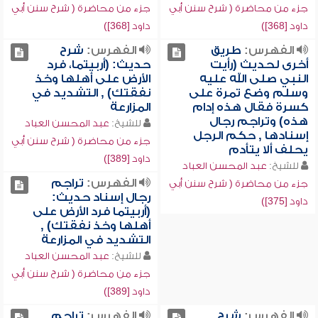
جزء من محاضرة ( شرح سنن أبي
جزء من محاضرة ( شرح سنن أبي
داود [368])
داود [368])
الفهرس:
طريق
الفهرس:
شرح
أخرى لحديث (رأيت
حديث: (أربيتما، فرد
النبي صلى الله عليه
الأرض على أهلها وخذ
وسلم وضع تمرة على
نفقتك) , التشديد في
كسرة فقال هذه إدام
المزارعة
هذه) وتراجم رجال
للشيخ:
عبد المحسن العباد
إسنادها , حكم الرجل
جزء من محاضرة ( شرح سنن أبي
يحلف ألا يتأدم
داود [389])
للشيخ:
عبد المحسن العباد
الفهرس:
تراجم
جزء من محاضرة ( شرح سنن أبي
رجال إسناد حديث:
داود [375])
(أربيتما فرد الأرض على
أهلها وخذ نفقتك) ,
التشديد في المزارعة
للشيخ:
عبد المحسن العباد
جزء من محاضرة ( شرح سنن أبي
داود [389])
الفهرس:
شرح
الفهرس:
تراجم