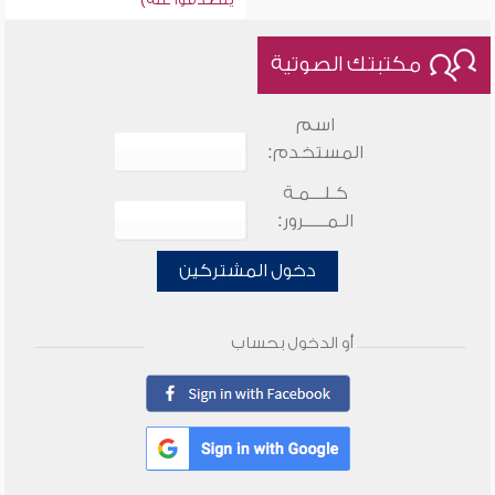
مكتبتك الصوتية
اسم
المستخدم:
كـلـــمـة
الـمـــــرور:
دخول المشتركين
أو الدخول بحساب