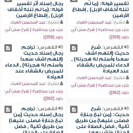
تفسير قوله: (ما لم
رجال إسناد أثر تفسير
تنله أخفاف الإبل) , إقطاع
قوله: (ما لم تنله أخفاف
الأرضين
الإبل) , إقطاع الأرضين
للشيخ:
عبد المحسن العباد
للشيخ:
عبد المحسن العباد
جزء من محاضرة ( شرح سنن أبي
جزء من محاضرة ( شرح سنن أبي
داود [358])
داود [358])
الفهرس:
شرح
الفهرس:
تراجم
حديث (اللهم اشف
رجال إسناد حديث
سعداً وأسلم له هجرته) ,
(اللهم اشف سعداً
الدعاء للمريض بالشفاء
وأسلم له هجرته) , الدعاء
عند العيادة
للمريض بالشفاء عند
العيادة
للشيخ:
عبد المحسن العباد
للشيخ:
عبد المحسن العباد
جزء من محاضرة ( شرح سنن أبي
جزء من محاضرة ( شرح سنن أبي
داود [362])
داود [362])
الفهرس:
شرح
الفهرس:
تراجم
حديث: (من تبع جنازة
رجال إسناد حديث (من
فصلى عليها) من طريق
تبع جنازة فصلى عليها)
ثانية , فضل الصلاة على
من طريق ثانية , فضل
الجنائز وتشييعها
الصلاة على الجنائز