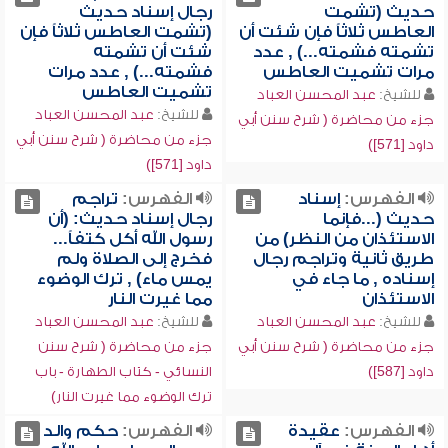
حديث (تشمت
رجال إسناد حديث
العاطس ثلاثاً فإن شئت أن
(تشمت العاطس ثلاثاً فإن
تشمته فشمته...) , عدد
شئت أن تشمته
مرات تشميت العاطس
فشمته...) , عدد مرات
تشميت العاطس
للشيخ:
عبد المحسن العباد
للشيخ:
عبد المحسن العباد
جزء من محاضرة ( شرح سنن أبي
جزء من محاضرة ( شرح سنن أبي
داود [571])
داود [571])
الفهرس:
إسناد
الفهرس:
تراجم
حديث (...فإنما
رجال إسناد حديث: (أن
الاستئذان من النظر) من
رسول الله أكل كتفاً...
طريق ثانية وتراجم رجال
فخرج إلى الصلاة ولم
إسناده , ما جاء في
يمس ماء) , ترك الوضوء
الاستئذان
مما غيرت النار
للشيخ:
عبد المحسن العباد
للشيخ:
عبد المحسن العباد
جزء من محاضرة ( شرح سنن أبي
جزء من محاضرة ( شرح سنن
داود [587])
النسائي - كتاب الطهارة - باب
ترك الوضوء مما غيرت النار)
الفهرس:
عقيدة
الفهرس:
حكم والد