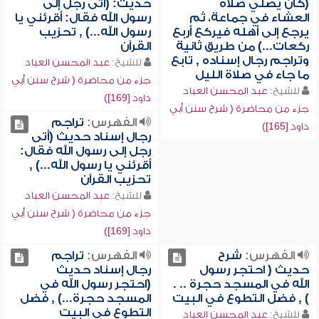
(كان يصلي صلاة
حديث: (أتى رجل إلى
العشاء في جماعة، ثم
رسول الله فقال: أقرئني يا
يرجع إلى أهله فيركع أربع
رسول الله...) , تحزيب
ركعات...) من طريق ثانية
القرآن
وتراجم رجال إسناده , تابع
للشيخ:
عبد المحسن العباد
ما جاء في صلاة الليل
جزء من محاضرة ( شرح سنن أبي
للشيخ:
عبد المحسن العباد
داود [169])
جزء من محاضرة ( شرح سنن أبي
الفهرس:
تراجم
داود [165])
رجال إسناد حديث (أتى
رجل إلى رسول الله فقال:
أقرئني يا رسول الله...) ,
تحزيب القرآن
للشيخ:
عبد المحسن العباد
جزء من محاضرة ( شرح سنن أبي
داود [169])
الفهرس:
شرح
الفهرس:
تراجم
حديث ( احتجر رسول
رجال إسناد حديث
الله في المسجد حجرة .. .
(احتجر رسول الله في
) , فضل التطوع في البيت
المسجد حجرة...) , فضل
التطوع في البيت
للشيخ:
عبد المحسن العباد