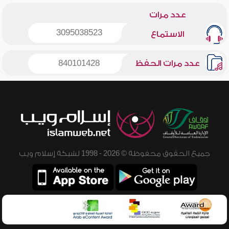
عدد مرات
3095038523
الاستماع
عدد مرات الحفظ
840101428
جميع الحقوق محفوظة © 2026 - 1998 لشبكة إسلام ويب