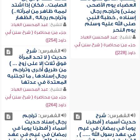
العضباء يوم الأضحى
الصامت.. فكان إذا اشتد
بمنى) وتراجم رجال
لممه ظاهر من امرأته..)
إسناده , خطبة النبي
وتراجم رجاله , الظهار
صلى الله عليه وسلم
للشيخ:
عبد المحسن العباد
يوم النحر
جزء من محاضرة ( شرح سنن أبي
للشيخ:
عبد المحسن العباد
داود [254])
جزء من محاضرة ( شرح سنن أبي
الفهرس:
شرح
داود [228])
حديث ( لا تحد المرأة
فوق ثلاث إلا على زوج ... )
من طريق أخرى وتراجم
رجال إسنادها , ما تجتنبه
المعتدة في عدتها
للشيخ:
عبد المحسن العباد
جزء من محاضرة ( شرح سنن أبي
داود [264])
الفهرس:
شرح
الفهرس:
تراجم
حديث أسماء ( أفطرنا
رجال إسناد حديث
يوماً في رمضان في غيم
أسماء ( أفطرنا يوماً في
في عهد رسول الله ..... ) ,
رمضان في غيم في عهد