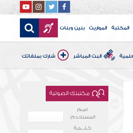
المكتبة
المواريث
بنين وبنات
علمية
البث المباشر
شارك بملفاتك
مكتبتك الصوتية
اسم
المستخدم:
كـلـــمـة