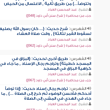
وتتوضأ...) من طريق ثانية , الاغتسال من الحيض
للشيخ:
عبد المحسن العباد
جزء من محاضرة ( شرح سنن أبي داود [048])
الفهرس:
شرح حديث: (... كان رسول الله يصليه
لسقوط القمر لثالثه) , وقت صلاة العشاء
للشيخ:
عبد المحسن العباد
جزء من محاضرة ( شرح سنن أبي داود [062])
الفهرس:
طريق أخرى لحديث: (البزاق في
المسجد خطيئة) وتراجم رجال الإسناد , ما جاء في
كراهية البزاق في المسجد
للشيخ:
عبد المحسن العباد
جزء من محاضرة ( شرح سنن أبي داود [067])
الفهرس:
تراجم رجال إسناد حديث: (إذا توضأ
أحدكم فأحسن الوضوء ثم خرج إلى الصلاة ...) , ما
جاء في الهدي في المشي إلى الصلاة
للشيخ:
عبد المحسن العباد