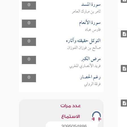
سورة المسد
0
ثامر بن مبارك العامر
سورة الأنعام
0
فارس عباد
التوكل حقيقته وآثاره
0
صالح بن فوزان الفوزان
مرض الكبر
0
فريد الأنصاري المغربي
رغم الحصار
0
فرقة الروابي
عدد مرات
الاستماع
3095054886