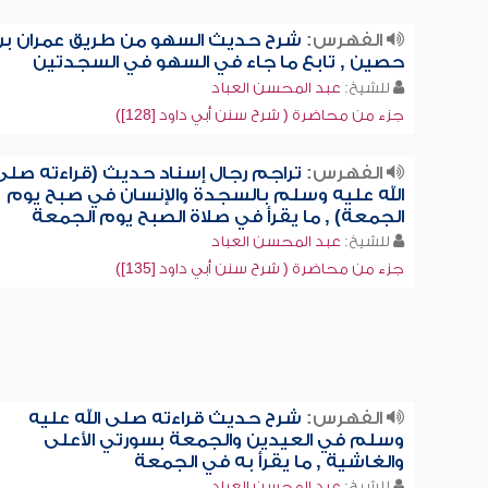
الفهرس:
شرح حديث السهو من طريق عمران بن
حصين , تابع ما جاء في السهو في السجدتين
للشيخ:
عبد المحسن العباد
جزء من محاضرة ( شرح سنن أبي داود [128])
الفهرس:
تراجم رجال إسناد حديث (قراءته صلى
الله عليه وسلم بالسجدة والإنسان في صبح يوم
الجمعة) , ما يقرأ في صلاة الصبح يوم الجمعة
للشيخ:
عبد المحسن العباد
جزء من محاضرة ( شرح سنن أبي داود [135])
الفهرس:
شرح حديث قراءته صلى الله عليه
وسلم في العيدين والجمعة بسورتي الأعلى
والغاشية , ما يقرأ به في الجمعة
للشيخ:
عبد المحسن العباد