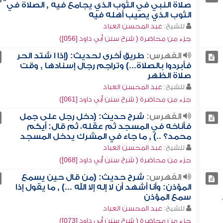
صلاة النبي في الثوب الذي يجامع فيه , الصلاة في
الثوب الذي يصيب أهله فيه
للشيخ:
عبد المحسن العباد
جزء من محاضرة ( شرح سنن أبي داود [056])
الفهرس:
طريق أخرى لحديث: (إذا ا شتد الحر
فأبردوا بالصلاة...) وتراجم رجال إسنادها , وقت
صلاة الظهر
للشيخ:
عبد المحسن العباد
جزء من محاضرة ( شرح سنن أبي داود [061])
الفهرس:
شرح حديث: (دخل رجل على جمل
فأناخه في المسجد ثم عقله، ثم قال: أيكم
محمد؟ ..) , ما جاء في المشرك يدخل المسجد
للشيخ:
عبد المحسن العباد
جزء من محاضرة ( شرح سنن أبي داود [068])
الفهرس:
شرح حديث: (من قال حين يسمع
المؤذن: وأنا أشهد أن لا إله إلا الله ...) , ما يقول إذا
سمع المؤذن
للشيخ:
عبد المحسن العباد
جزء من محاضرة ( شرح سنن أبي داود [073])