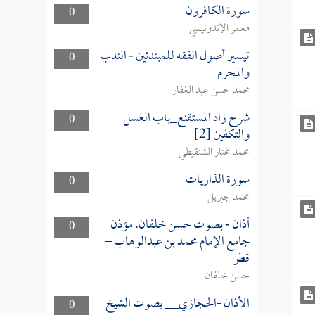
سورة الكافرون
0
معمر الإندونيسي
تيسير أصول الفقه للمبتدئين - الندب
0
والمحرم
محمد حسن عبد الغفار
شرح زاد المستقنع_باب الغسل
0
والتكفين [2]
محمد مختار الشنقيطي
سورة الذاريات
0
محمد جبريل
أذان - بصوت حسن خلفان. مؤذن
0
جامع الإمام محمد بن عبدالوهاب –
قطر
حسن خلفان
الأذان -الحجازي__ بصوت الشيخ
0