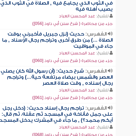
في الثوب الذي يجامع فيه , الصلاة في الثوب الذي
يصيب أهله فيه
للشيخ:
عبد المحسن العباد
جزء من محاضرة ( شرح سنن أبي داود [056])
الفهرس:
حديث (نزل جبريل فأخبرني بوقت
الصلاة ...) من طرق أخرى وتراجم رجال الإسناد , ما
جاء في المواقيت
للشيخ:
عبد المحسن العباد
جزء من محاضرة ( شرح سنن أبي داود [060])
الفهرس:
شرح حديث: (أن رسول الله كان يصلي
العصر والشمس بيضاء مرتفعة حية...) وتراجم
رجال إسناده , وقت صلاة العصر
للشيخ:
عبد المحسن العباد
جزء من محاضرة ( شرح سنن أبي داود [061])
الفهرس:
تراجم رجال إسناد حديث: (دخل رجل
على جمل فأناخه في المسجد ثم عقله، ثم قال:
أيكم محمد؟) , ما جاء في المشرك يدخل المسجد
للشيخ:
عبد المحسن العباد
جزء من محاضرة ( شرح سنن أبي داود [068])