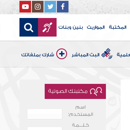
المكتبة
المواريث
بنين وبنات
علمية
البث المباشر
شارك بملفاتك
مكتبتك الصوتية
اسم
المستخدم:
كـلـــمـة