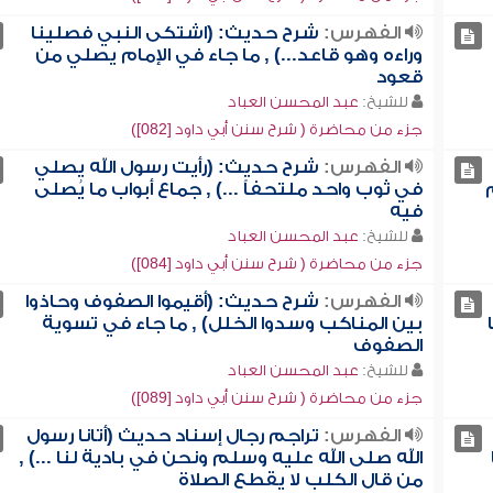
الفهرس:
شرح حديث: (اشتكى النبي فصلينا
وراءه وهو قاعد...) , ما جاء في الإمام يصلي من
قعود
للشيخ:
عبد المحسن العباد
جزء من محاضرة ( شرح سنن أبي داود [082])
الفهرس:
شرح حديث: (رأيت رسول الله يصلي
في ثوب واحد ملتحفاً ...) , جماع أبواب ما يُصلى
فيه
للشيخ:
عبد المحسن العباد
جزء من محاضرة ( شرح سنن أبي داود [084])
الفهرس:
شرح حديث: (أقيموا الصفوف وحاذوا
بين المناكب وسدوا الخلل) , ما جاء في تسوية
الصفوف
للشيخ:
عبد المحسن العباد
جزء من محاضرة ( شرح سنن أبي داود [089])
الفهرس:
تراجم رجال إسناد حديث (أتانا رسول
الله صلى الله عليه وسلم ونحن في بادية لنا ...) ,
من قال الكلب لا يقطع الصلاة