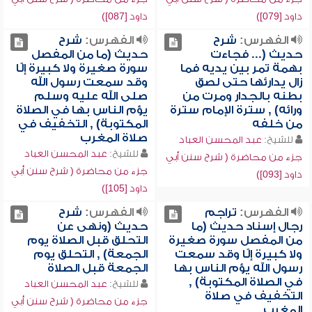
داود [079])
داود [087])
الفهرس:
شرح
الفهرس:
شرح
حديث (... فجاءت
حديث (ما من المفصل
بهمة تمر بين يديه فما
سورة صغيرة ولا كبيرة إلّا
زال يدارئها حتى لصق
وقد سمعت رسول الله
بطنه بالجدار ومرت من
صلى الله عليه وسلم
ورائه) , سترة الإمام سترة
يؤم الناس بها في الصلاة
من خلفه
المكتوبة) , التخفيف في
صلاة المغرب
للشيخ:
عبد المحسن العباد
للشيخ:
عبد المحسن العباد
جزء من محاضرة ( شرح سنن أبي
جزء من محاضرة ( شرح سنن أبي
داود [093])
داود [105])
الفهرس:
تراجم
الفهرس:
شرح
رجال إسناد حديث (ما
حديث (ونهى عن
من المفصل سورة صغيرة
التحلق قبل الصلاة يوم
ولا كبيرة إلّا وقد سمعت
الجمعة) , التحلق يوم
رسول الله يؤم الناس بها
الجمعة قبل الصلاة
في الصلاة المكتوبة) ,
للشيخ:
عبد المحسن العباد
التخفيف في صلاة
جزء من محاضرة ( شرح سنن أبي
المغرب