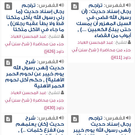
الفهرس:
تراجم
الفهرس:
تراجم
رجال إسناد حديث: (أن
رجال إسناد حديث (ما
رسول الله قضى في
رئي رسول الله يأكل متكئاً
السيل المهزور أن يمسك
قط ولا يطأ عقبه رجلان) ,
حتى يبلغ الكعبين ...) ,
ما جاء في الأكل متكئاً
أبواب من القضاء
للشيخ:
عبد المحسن العباد
للشيخ:
عبد المحسن العباد
جزء من محاضرة ( شرح سنن أبي
جزء من محاضرة ( شرح سنن أبي
داود [426])
داود [411])
الفهرس:
شرح
حديث (نهى رسول الله
يوم خيبر عن لحوم الحمر
الأهلية) , حكم أكل لحوم
الحمر الأهلية
للشيخ:
عبد المحسن العباد
جزء من محاضرة ( شرح سنن أبي
داود [430])
الفهرس:
تراجم
الفهرس:
شرح
رجال إسناد حديث
حديث (كان يعلمهم
(نهى رسول الله يوم خيبر
من الفزع كلمات ..) ,