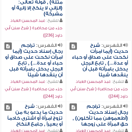
مثله) , قوله تعالى:
(الزاني لا ينكح إلا زانية أو
مشركة)
للشيخ:
عبد المحسن العباد
جزء من محاضرة ( شرح سنن أبي
داود [236])
الفهرس:
شرح
الفهرس:
تراجم
حديث (أيما امرأت
رجال إسناد حديث (أيما
نكحت على صداق أو حباء
امرأت نكحت على صداق أو
أو عدة...) , تابع الرجل
حباء أو عدة...) , تابع
يدخل بامرأته قبل أن
الرجل يدخل بامرأته قبل
ينقدها شيئاً
أن ينقدها شيئاً
للشيخ:
عبد المحسن العباد
للشيخ:
عبد المحسن العباد
جزء من محاضرة ( شرح سنن أبي
جزء من محاضرة ( شرح سنن أبي
داود [244])
داود [244])
الفهرس:
تراجم
الفهرس:
شرح
رجال إسناد حديث
حديث ما يدعو به من
(أطعموهن مما تأكلون) ,
تزوج امرأة أو اشترى خادماً
حق المرأة على زوجها
أو بعيراً , جامع النكاح
للشيخ:
عبد المحسن العباد
للشيخ:
عبد المحسن العباد