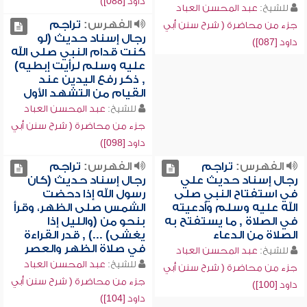
داود [088])
للشيخ:
عبد المحسن العباد
الفهرس:
تراجم
جزء من محاضرة ( شرح سنن أبي
رجال إسناد حديث (لو
داود [087])
كنت قدام النبي صلى الله
عليه وسلم لرأيت إبطيه)
, ذكر رفع اليدين عند
القيام من التشهد الأول
للشيخ:
عبد المحسن العباد
جزء من محاضرة ( شرح سنن أبي
داود [098])
الفهرس:
تراجم
الفهرس:
تراجم
رجال إسناد حديث علي
رجال إسناد حديث (كان
في استفتاح النبي صلى
رسول الله إذا دحضت
الله عليه وسلم وأدعيته
الشمس صلى الظهر، وقرأ
في الصلاة , ما يستفتح به
بنحو من (والليل إذا
الصلاة من الدعاء
يغشى) ...) , قدر القراءة
في صلاة الظهر والعصر
للشيخ:
عبد المحسن العباد
للشيخ:
عبد المحسن العباد
جزء من محاضرة ( شرح سنن أبي
جزء من محاضرة ( شرح سنن أبي
داود [100])
داود [104])