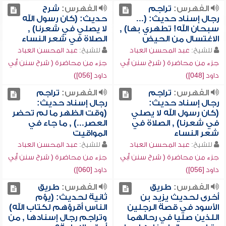
الفهرس:
تراجم
الفهرس:
شرح
رجال إسناد حديث: (...
حديث: (كان رسول الله
سبحان الله! تطهري بها) ,
لا يصلي في شعرنا) ,
الاغتسال من الحيض
الصلاة في شعر النساء
للشيخ:
عبد المحسن العباد
للشيخ:
عبد المحسن العباد
جزء من محاضرة ( شرح سنن أبي
جزء من محاضرة ( شرح سنن أبي
داود [048])
داود [056])
الفهرس:
تراجم
الفهرس:
تراجم
رجال إسناد حديث:
رجال إسناد حديث:
(كان رسول الله لا يصلي
(وقت الظهر ما لم تحضر
في شعرنا) , الصلاة في
العصر...) , ما جاء في
شعر النساء
المواقيت
للشيخ:
عبد المحسن العباد
للشيخ:
عبد المحسن العباد
جزء من محاضرة ( شرح سنن أبي
جزء من محاضرة ( شرح سنن أبي
داود [056])
داود [060])
الفهرس:
طريق
الفهرس:
طريق
أخرى لحديث يزيد بن
ثانية لحديث: (يؤم
الأسود في قصة الرجلين
الناس أقرؤهم لكتاب الله)
اللذين صليا في رحالهما
وتراجم رجال إسنادها , من