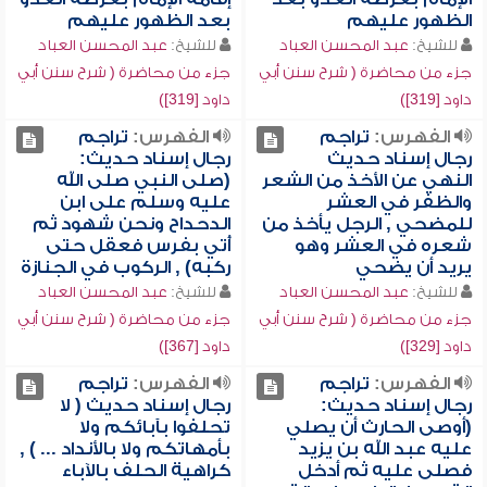
الظهور عليهم
بعد الظهور عليهم
للشيخ:
عبد المحسن العباد
للشيخ:
عبد المحسن العباد
جزء من محاضرة ( شرح سنن أبي
جزء من محاضرة ( شرح سنن أبي
داود [319])
داود [319])
الفهرس:
تراجم
الفهرس:
تراجم
رجال إسناد حديث
رجال إسناد حديث:
النهي عن الأخذ من الشعر
(صلى النبي صلى الله
والظفر في العشر
عليه وسلم على ابن
للمضحي , الرجل يأخذ من
الدحداح ونحن شهود ثم
شعره في العشر وهو
أُتي بفرس فعقل حتى
يريد أن يضحي
ركبه) , الركوب في الجنازة
للشيخ:
عبد المحسن العباد
للشيخ:
عبد المحسن العباد
جزء من محاضرة ( شرح سنن أبي
جزء من محاضرة ( شرح سنن أبي
داود [329])
داود [367])
الفهرس:
تراجم
الفهرس:
تراجم
رجال إسناد حديث:
رجال إسناد حديث ( لا
(أوصى الحارث أن يصلي
تحلفوا بآبائكم ولا
عليه عبد الله بن يزيد
بأمهاتكم ولا بالأنداد ... ) ,
فصلى عليه ثم أدخل
كراهية الحلف بالآباء