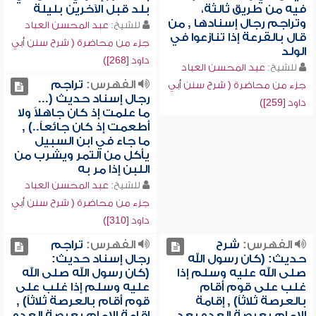
فيه من طريق ثالثة،
بلد قبل الآخرين بليلة
وتراجم رجال إسنادها , من
للشيخ:
عبد المحسن العباد
قال بالقرعة إذا تنازعوا في
جزء من محاضرة ( شرح سنن أبي
الولد
داود [268])
للشيخ:
عبد المحسن العباد
الفهرس:
تراجم
جزء من محاضرة ( شرح سنن أبي
رجال إسناد حديث (...
داود [259])
ما علمت إذ كان جاهلاً ولا
أطعمت إذ كان جائعاً..) ,
ما جاء في ابن السبيل
يأكل من التمر ويشرب من
اللبن إذا مر به
للشيخ:
عبد المحسن العباد
جزء من محاضرة ( شرح سنن أبي
داود [310])
الفهرس:
شرح
الفهرس:
تراجم
حديث: (كان رسول الله
رجال إسناد حديث:
صلى الله عليه وسلم إذا
(كان رسول الله صلى الله
غلب على قوم أقام
عليه وسلم إذا غلب على
بالعرصة ثلاثاً) , إقامة
قوم أقام بالعرصة ثلاثاً) ,
الإمام بعرصة العدو بعد
إقامة الإمام بعرصة العدو