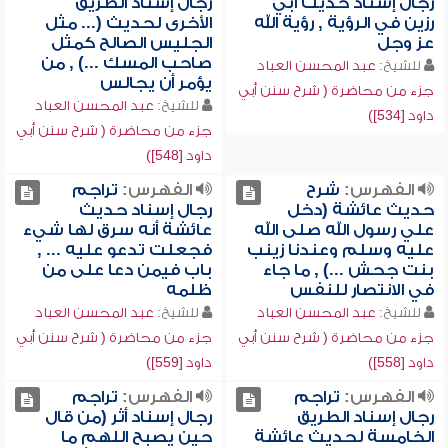
رجال إسناد حديث أبي
رجال إسناد الطريق
رزين في الرؤية , رؤية الله
الأخرى لحديث (... مثل
عز وجل
الجليس الصالح كمثل
صاحب المسك ...) , من
للشيخ:
عبد المحسن العباد
يؤمر أن يجالس
جزء من محاضرة ( شرح سنن أبي
للشيخ:
عبد المحسن العباد
داود [534])
جزء من محاضرة ( شرح سنن أبي
داود [548])
الفهرس:
شرح
الفهرس:
تراجم
حديث عائشة (دخل
رجال إسناد حديث
علي رسول الله صلى الله
عائشة أنه سرق لها شيء
عليه وسلم وعندنا زينب
فجعلت تدعو عليه ... ,
بنت جحش ...) , ما جاء
باب فيمن دعا على من
في الانتصار للنفس
ظلمه
للشيخ:
عبد المحسن العباد
للشيخ:
عبد المحسن العباد
جزء من محاضرة ( شرح سنن أبي
جزء من محاضرة ( شرح سنن أبي
داود [558])
داود [559])
الفهرس:
تراجم
الفهرس:
تراجم
رجال إسناد الطريق
رجال إسناد أثر (من قال
الخامسة لحديث عائشة
حين يصبح اللهم ما