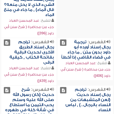
الشيء الذي لا يحل منعه؟
قال الماء) , ما جاء في منع
الماء
للشيخ:
عبد المحسن العباد
جزء من محاضرة ( شرح سنن أبي
داود [396])
الفهرس:
ترجمة
الفهرس:
تراجم
رجال إسناد أورده أبو
رجال إسناد الطريق
داود بدون متن , ما جاء
الأخرى لحديث الرقية
في قضاء القاضي إذا أخطأ
بفاتحة الكتاب , كيفية
الرقى
للشيخ:
عبد المحسن العباد
للشيخ:
عبد المحسن العباد
جزء من محاضرة ( شرح سنن أبي
جزء من محاضرة ( شرح سنن أبي
داود [406])
داود [439])
الفهرس:
تراجم
الفهرس:
شرح
رجال إسناد حديث
حديث (كان رسول الله
(لعن المتشبهات من
صلى الله عليه وسلم
النساء بالرجال..) , لباس
يحب التيمن ما استطاع
النساء
في شأنه كله في طهوره