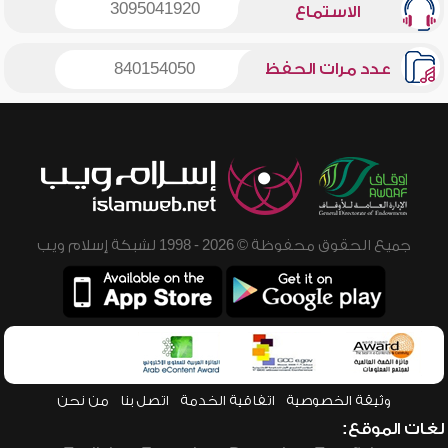
3095041920
الاستماع
عدد مرات الحفظ
840154050
جميع الحقوق محفوظة © 2026 - 1998 لشبكة إسلام ويب
وثيقة الخصوصية
اتفاقية الخدمة
اتصل بنا
من نحن
لغات الموقع: