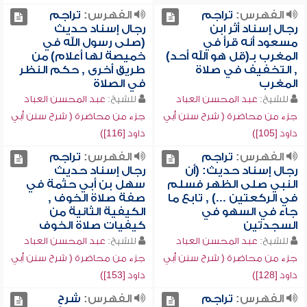
الفهرس:
تراجم
الفهرس:
تراجم
رجال إسناد أثر ابن
رجال إسناد حديث
مسعود أنه قرأ في
(صلى رسول الله في
المغرب بـ(قل هو الله أحد)
خميصة لها أعلام) من
, التخفيف في صلاة
طريق أخرى , حكم النظر
المغرب
في الصلاة
للشيخ:
عبد المحسن العباد
للشيخ:
عبد المحسن العباد
جزء من محاضرة ( شرح سنن أبي
جزء من محاضرة ( شرح سنن أبي
داود [105])
داود [116])
الفهرس:
تراجم
الفهرس:
تراجم
رجال إسناد حديث: (أن
رجال إسناد حديث
النبي صلى الظهر فسلم
سهل بن أبي حثمة في
في الركعتين ...) , تابع ما
صفة صلاة الخوف ,
جاء في السهو في
الكيفية الثانية من
السجدتين
كيفيات صلاة الخوف
للشيخ:
عبد المحسن العباد
للشيخ:
عبد المحسن العباد
جزء من محاضرة ( شرح سنن أبي
جزء من محاضرة ( شرح سنن أبي
داود [128])
داود [153])
الفهرس:
تراجم
الفهرس:
شرح