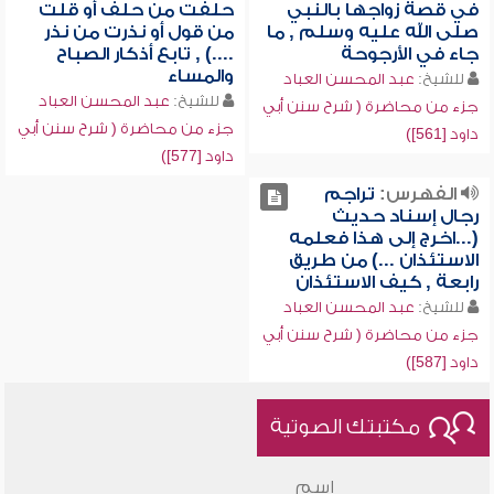
في قصة زواجها بالنبي
حلفت من حلف أو قلت
صلى الله عليه وسلم , ما
من قول أو نذرت من نذر
جاء في الأرجوحة
....) , تابع أذكار الصباح
والمساء
للشيخ:
عبد المحسن العباد
للشيخ:
عبد المحسن العباد
جزء من محاضرة ( شرح سنن أبي
جزء من محاضرة ( شرح سنن أبي
داود [561])
داود [577])
الفهرس:
تراجم
رجال إسناد حديث
(...اخرج إلى هذا فعلمه
الاستئذان ...) من طريق
رابعة , كيف الاستئذان
للشيخ:
عبد المحسن العباد
جزء من محاضرة ( شرح سنن أبي
داود [587])
مكتبتك الصوتية
اسم