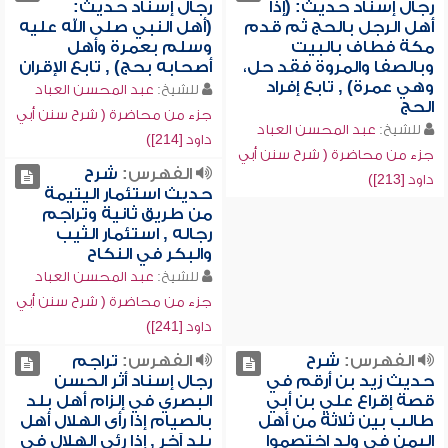
رجال إسناد حديث: (إذا
رجال إسناد حديث:
أهل الرجل بالحج ثم قدم
(أهل النبي صلى الله عليه
مكة فطاف بالبيت
وسلم بعمرة وأهل
وبالصفا والمروة فقد حل،
أصحابه بحج) , تابع الإقران
وهي عمرة) , تابع إفراد
للشيخ:
عبد المحسن العباد
الحج
جزء من محاضرة ( شرح سنن أبي
للشيخ:
عبد المحسن العباد
داود [214])
جزء من محاضرة ( شرح سنن أبي
الفهرس:
شرح
داود [213])
حديث استئمار اليتيمة
من طريق ثانية وتراجم
رجاله , استئمار الثيب
والبكر في النكاح
للشيخ:
عبد المحسن العباد
جزء من محاضرة ( شرح سنن أبي
داود [241])
الفهرس:
شرح
الفهرس:
تراجم
حديث زيد بن أرقم في
رجال إسناد أثر الحسن
قصة إقراع علي بن أبي
البصري في إلزام أهل بلد
طالب بين ثلاثة من أهل
بالصيام إذا رأى الهلال أهل
اليمن في ولد اختصموا
بلد آخر , إذا رئي الهلال في