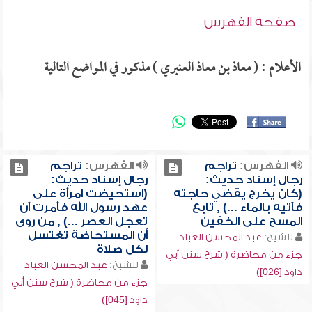
صفحة الفهرس
الأعلام : ( معاذ بن معاذ العنبري ) مذكور في المواضع التالية
الفهرس:
تراجم
الفهرس:
تراجم
رجال إسناد حديث:
رجال إسناد حديث:
(كان يخرج يقضي حاجته
(استحيضت امرأة على
فآتيه بالماء ...) , تابع
عهد رسول الله فأمرت أن
المسح على الخفين
تعجل العصر ...) , من روى
أن المستحاضة تغتسل
للشيخ:
عبد المحسن العباد
لكل صلاة
جزء من محاضرة ( شرح سنن أبي
للشيخ:
عبد المحسن العباد
داود [026])
جزء من محاضرة ( شرح سنن أبي
داود [045])