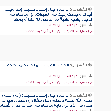
الفهرس:
تراجم رجال إسناد حديث (قد وجب
أجرك ورجعت إليك في الميراث...) , ما جاء في
الرجل يهب الهبة ثم يوصى له بها أو يرثها
للشيخ:
عبد المحسن العباد
جزء من محاضرة ( شرح سنن أبي داود [338])
الفهرس:
الجدات الوارثات , ما جاء في الجدة
للشيخ:
عبد المحسن العباد
جزء من محاضرة ( شرح سنن أبي داود [341])
الفهرس:
تراجم رجال إسناد حديث: (أتى النبي
صلى الله عليه وسلم رجل فقال: إن عندي ميراث
رجل من الأزد...) , تابع ما جاء في ميراث ذوي الأرحام
للشيخ:
عبد المحسن العباد