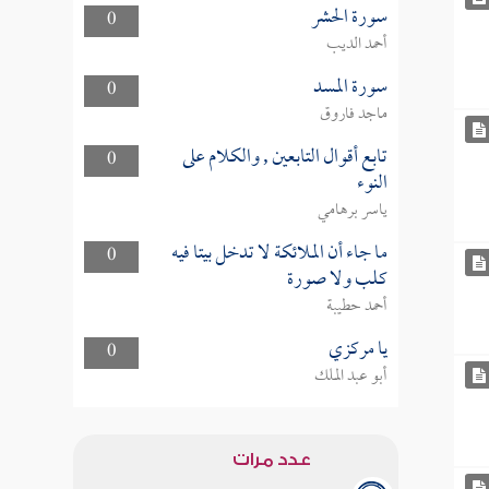
سورة الحشر
0
أحمد الديب
سورة المسد
0
ماجد فاروق
تابع أقوال التابعين , والكلام على
0
النوء
ياسر برهامي
ما جاء أن الملائكة لا تدخل بيتا فيه
0
كلب ولا صورة
أحمد حطيبة
يا مركزي
0
أبو عبد الملك
عدد مرات