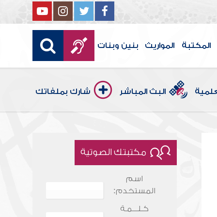
المكتبة
المواريث
بنين وبنات
علمية
البث المباشر
شارك بملفاتك
مكتبتك الصوتية
اسم
المستخدم:
كـلـــمـة