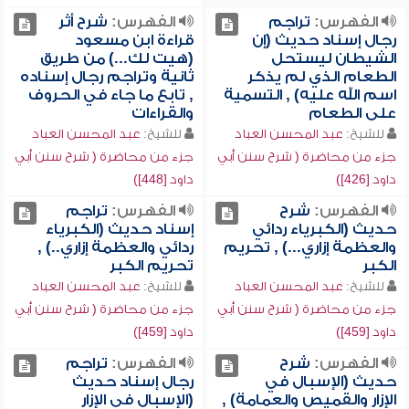
الفهرس:
تراجم
الفهرس:
شرح أثر
رجال إسناد حديث (إن
قراءة ابن مسعود
الشيطان ليستحل
(هيت لك...) من طريق
الطعام الذي لم يذكر
ثانية وتراجم رجال إسناده
اسم الله عليه) , التسمية
, تابع ما جاء في الحروف
على الطعام
والقراءات
للشيخ:
عبد المحسن العباد
للشيخ:
عبد المحسن العباد
جزء من محاضرة ( شرح سنن أبي
جزء من محاضرة ( شرح سنن أبي
داود [426])
داود [448])
الفهرس:
شرح
الفهرس:
تراجم
حديث (الكبرياء ردائي
إسناد حديث (الكبرياء
والعظمة إزاري...) , تحريم
ردائي والعظمة إزاري..) ,
الكبر
تحريم الكبر
للشيخ:
عبد المحسن العباد
للشيخ:
عبد المحسن العباد
جزء من محاضرة ( شرح سنن أبي
جزء من محاضرة ( شرح سنن أبي
داود [459])
داود [459])
الفهرس:
شرح
الفهرس:
تراجم
حديث (الإسبال في
رجال إسناد حديث
الإزار والقميص والعمامة) ,
(الإسبال في الإزار