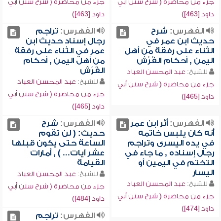
جزء من محاضرة ( شرح سنن أبي
جزء من محاضرة ( شرح سنن أبي
داود [463])
داود [463])
الفهرس:
شرح
الفهرس:
تراجم
حديث ابن عمر في
رجال إسناد حديث ابن
الثناء على رفقة من أهل
عمر في الثناء على رفقة
اليمن , أحكام الفُرُش
من أهل اليمن , أحكام
الفُرُش
للشيخ:
عبد المحسن العباد
للشيخ:
عبد المحسن العباد
جزء من محاضرة ( شرح سنن أبي
جزء من محاضرة ( شرح سنن أبي
داود [465])
داود [465])
الفهرس:
أثر ابن عمر
الفهرس:
شرح
أنه كان يلبس خاتمه
حديث: ( لن تقوم
في يده اليسرى وتراجم
الساعة حتى يكون قبلها
رجال إسناده , ما جاء في
عشر آيات... ) , أمارات
التختم في اليمين أو
القيامة
اليسار
للشيخ:
عبد المحسن العباد
للشيخ:
عبد المحسن العباد
جزء من محاضرة ( شرح سنن أبي
جزء من محاضرة ( شرح سنن أبي
داود [484])
داود [474])
الفهرس:
تراجم