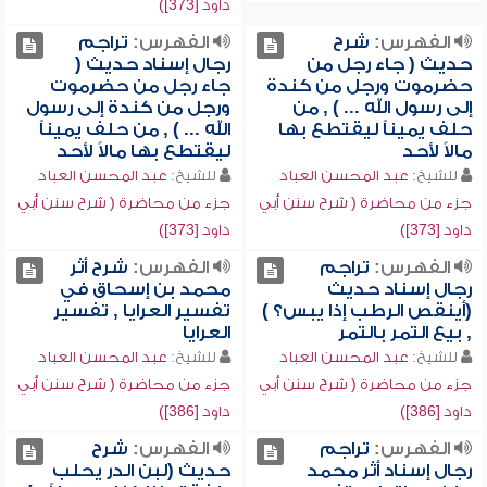
داود [373])
الفهرس:
شرح
الفهرس:
تراجم
حديث ( جاء رجل من
رجال إسناد حديث (
حضرموت ورجل من كندة
جاء رجل من حضرموت
إلى رسول الله ... ) , من
ورجل من كندة إلى رسول
حلف يميناً ليقتطع بها
الله ... ) , من حلف يميناً
مالاً لأحد
ليقتطع بها مالاً لأحد
للشيخ:
عبد المحسن العباد
للشيخ:
عبد المحسن العباد
جزء من محاضرة ( شرح سنن أبي
جزء من محاضرة ( شرح سنن أبي
داود [373])
داود [373])
الفهرس:
تراجم
الفهرس:
شرح أثر
رجال إسناد حديث
محمد بن إسحاق في
(أينقص الرطب إذا يبس؟ )
تفسير العرايا , تفسير
, بيع التمر بالتمر
العرايا
للشيخ:
عبد المحسن العباد
للشيخ:
عبد المحسن العباد
جزء من محاضرة ( شرح سنن أبي
جزء من محاضرة ( شرح سنن أبي
داود [386])
داود [386])
الفهرس:
تراجم
الفهرس:
شرح
رجال إسناد أثر محمد
حديث (لبن الدر يحلب