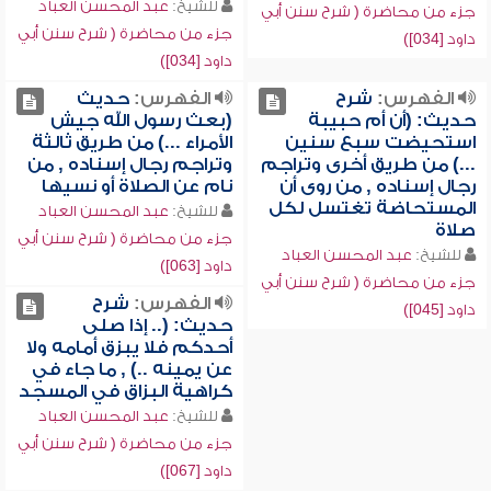
للشيخ:
عبد المحسن العباد
جزء من محاضرة ( شرح سنن أبي
جزء من محاضرة ( شرح سنن أبي
داود [034])
داود [034])
الفهرس:
شرح
الفهرس:
حديث
حديث: (أن أم حبيبة
(بعث رسول الله جيش
استحيضت سبع سنين
الأمراء ...) من طريق ثالثة
...) من طريق أخرى وتراجم
وتراجم رجال إسناده , من
رجال إسناده , من روى أن
نام عن الصلاة أو نسيها
المستحاضة تغتسل لكل
للشيخ:
عبد المحسن العباد
صلاة
جزء من محاضرة ( شرح سنن أبي
للشيخ:
عبد المحسن العباد
داود [063])
جزء من محاضرة ( شرح سنن أبي
الفهرس:
شرح
داود [045])
حديث: (.. إذا صلى
أحدكم فلا يبزق أمامه ولا
عن يمينه ..) , ما جاء في
كراهية البزاق في المسجد
للشيخ:
عبد المحسن العباد
جزء من محاضرة ( شرح سنن أبي
داود [067])