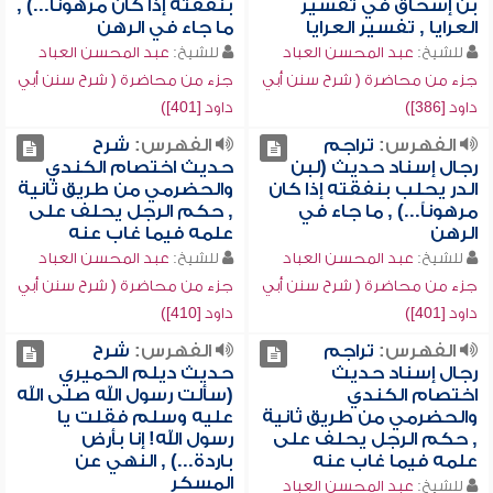
بن إسحاق في تفسير
بنفقته إذا كان مرهوناً...) ,
العرايا , تفسير العرايا
ما جاء في الرهن
للشيخ:
عبد المحسن العباد
للشيخ:
عبد المحسن العباد
جزء من محاضرة ( شرح سنن أبي
جزء من محاضرة ( شرح سنن أبي
داود [386])
داود [401])
الفهرس:
تراجم
الفهرس:
شرح
رجال إسناد حديث (لبن
حديث اختصام الكندي
الدر يحلب بنفقته إذا كان
والحضرمي من طريق ثانية
مرهوناً...) , ما جاء في
, حكم الرجل يحلف على
الرهن
علمه فيما غاب عنه
للشيخ:
عبد المحسن العباد
للشيخ:
عبد المحسن العباد
جزء من محاضرة ( شرح سنن أبي
جزء من محاضرة ( شرح سنن أبي
داود [401])
داود [410])
الفهرس:
تراجم
الفهرس:
شرح
رجال إسناد حديث
حديث ديلم الحميري
اختصام الكندي
(سألت رسول الله صلى الله
والحضرمي من طريق ثانية
عليه وسلم فقلت يا
, حكم الرجل يحلف على
رسول الله! إنا بأرض
علمه فيما غاب عنه
باردة...) , النهي عن
المسكر
للشيخ:
عبد المحسن العباد