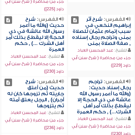
جزء من محاضرة ( شرح سنن أبي
داود [225])
الفهرس:
شرح أثر
الفهرس:
شرح
إبراهيم النخعي في
حديث (والله ما أعمر
سبب إتمام عثمان للصلاة
رسول الله عائشة في ذي
بمنى وتراجم رجال إسناده
الحجة إلا ليقطع بذلك أمر
, صفة الصلاة بمنى
أهل الشرك ...) , حكم
العمرة
للشيخ:
عبد المحسن العباد
للشيخ:
عبد المحسن العباد
جزء من محاضرة ( شرح سنن أبي
جزء من محاضرة ( شرح سنن أبي
داود [229])
داود [230])
الفهرس:
تراجم
الفهرس:
شرح
رجال إسناد حديث:
حديث (من أعتق
(والله ما أعمر رسول الله
جاريته ثم تزوجها كان له
عائشة في ذي الحجة إلا
أجران) , الرجل يعتق أمته
ليقطع بذلك أمر أهل
ثم يتزوجها
الشرك...) , حكم العمرة
للشيخ:
عبد المحسن العباد
للشيخ:
عبد المحسن العباد
جزء من محاضرة ( شرح سنن أبي
جزء من محاضرة ( شرح سنن أبي
داود [236])
داود [230])