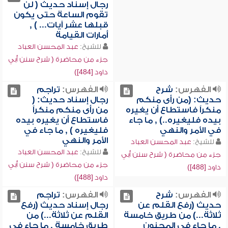
رجال إسناد حديث ( لن
تقوم الساعة حتى يكون
قبلها عشر آيات... ) ,
أمارات القيامة
للشيخ:
عبد المحسن العباد
جزء من محاضرة ( شرح سنن أبي
داود [484])
الفهرس:
شرح
الفهرس:
تراجم
حديث: (من رأى منكم
رجال إسناد حديث: (
منكراً فاستطاع أن يغيره
من رأى منكم منكراً
بيده فليغيره..) , ما جاء
فاستطاع أن يغيره بيده
في الأمر والنهي
فليغيره ) , ما جاء في
الأمر والنهي
للشيخ:
عبد المحسن العباد
للشيخ:
عبد المحسن العباد
جزء من محاضرة ( شرح سنن أبي
جزء من محاضرة ( شرح سنن أبي
داود [488])
داود [488])
الفهرس:
شرح
الفهرس:
تراجم
حديث (رفع القلم عن
رجال إسناد حديث (رفع
ثلاثة...) من طريق خامسة
القلم عن ثلاثة...) من
, ما جاء في المجنون
طريق خامسة , ما جاء في