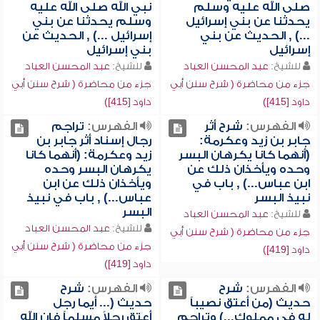
صلى الله عليه وسلم
نبي الله صلى الله عليه
يحدثنا عن بني إسرائيل
وسلم يحدثنا عن بني
...) , الحديث عن بني
إسرائيل ...) , الحديث عن
إسرائيل
بني إسرائيل
للشيخ:
عبد المحسن العباد
للشيخ:
عبد المحسن العباد
جزء من محاضرة ( شرح سنن أبي
جزء من محاضرة ( شرح سنن أبي
داود [415])
داود [415])
الفهرس:
شرح أثر
الفهرس:
تراجم
جابر بن زيد وعكرمة:
رجال إسناد أثر جابر بن
(أنهما كانا يكرهان البسر
زيد وعكرمة: (أنهما كانا
وحده ويأخذان ذلك عن
يكرهان البسر وحده
ابن عباس...) , باب في
ويأخذان ذلك عن ابن
نبيذ البسر
عباس...) , باب في نبيذ
البسر
للشيخ:
عبد المحسن العباد
للشيخ:
عبد المحسن العباد
جزء من محاضرة ( شرح سنن أبي
جزء من محاضرة ( شرح سنن أبي
داود [419])
داود [419])
الفهرس:
شرح
الفهرس:
شرح
حديث (من أعتق نصيباً
حديث (... أيما رجل
له في مملوك...) وتراجم
أعتق رجلاً مسلماً فإن الله