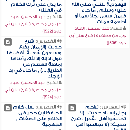
اليهودية للنبي صلى الله
ما يدل على ترك الكلام
عليه وسلم , ما جاء
في الفتنة
فيمن سقى رجلاً سماً أو
للشيخ:
عبد المحسن العباد
أطعمه فمات
جزء من محاضرة ( شرح سنن أبي
للشيخ:
عبد المحسن العباد
داود [522])
جزء من محاضرة ( شرح سنن أبي
الفهرس:
شرح
داود [506])
حديث (الإيمان بضع
وسبعون شعبة: أفضلها
قول لا إله إلا الله، وأدناها
إماطة العظم عن
الطريق...) , ما جاء في رد
الإرجاء
للشيخ:
عبد المحسن العباد
جزء من محاضرة ( شرح سنن أبي
داود [524])
الفهرس:
تراجم
الفهرس:
نقل كلام
رجال إسناد حديث: (لا
الحافظ ابن حجر في
تجالسوا أهل القدر) , شرح
الكلام على الصفات ,
حديث: (لا تجالسوا أهل
الجهمية