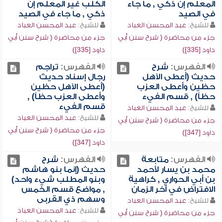
المعلم إن ذكي , ما جاء
الكلب غير المعلم إن
في الصيد
ذكي , ما جاء في الصيد
للشيخ:
عبد المحسن العباد
للشيخ:
عبد المحسن العباد
جزء من محاضرة ( شرح سنن أبي
جزء من محاضرة ( شرح سنن أبي
داود [335])
داود [335])
الفهرس:
شرح
الفهرس:
تراجم
حديث (أعطى الآهل
رجال إسناد حديث
حظين وأعطى العزب
(أعطى الآهل حظين
حظاً) , قسم الفيء
وأعطى العزب حظاً) ,
قسم الفيء
للشيخ:
عبد المحسن العباد
للشيخ:
عبد المحسن العباد
جزء من محاضرة ( شرح سنن أبي
جزء من محاضرة ( شرح سنن أبي
داود [347])
داود [347])
الفهرس:
متابعة
الفهرس:
شرح
محمد بن يسار لأحمد
حديث (إنما بنو هاشم
بن أبي الحواري , كراهية
وبنو المطلب شيء واحد)
الافتراض في آخر الزمان
, مواضع قسم الخمس
وسهم ذي القربى
للشيخ:
عبد المحسن العباد
للشيخ:
عبد المحسن العباد
جزء من محاضرة ( شرح سنن أبي