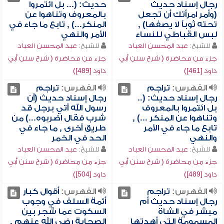
رجال إسناد حديث
حديث: (... بل ائتمروا
(وأمر امرأتك أن تجعل
بالمعروف وتناهوا عن
تحته ثوباً لا يصفها) ,
المنكر...) , تابع ما جاء في
لبس القباطي للنساء
الأمر والنهي
للشيخ:
عبد المحسن العباد
للشيخ:
عبد المحسن العباد
جزء من محاضرة ( شرح سنن أبي
جزء من محاضرة ( شرح سنن أبي
داود [461])
داود [489])
الفهرس:
تراجم
الفهرس:
تراجم
رجال إسناد حديث: (..
رجال إسناد حديث (أن
بل ائتمروا بالمعروف
رسول الله أتي برجل قد
وتناهوا عن المنكر ...) ,
شرب فقال اضربوه...) من
تابع ما جاء في الأمر
طريق أخرى , ما جاء في
والنهي
الحد في الخمر
للشيخ:
عبد المحسن العباد
للشيخ:
عبد المحسن العباد
جزء من محاضرة ( شرح سنن أبي
جزء من محاضرة ( شرح سنن أبي
داود [489])
داود [504])
الفهرس:
تراجم
الفهرس:
أقوال كبار
رجال إسناد حديث أم
أئمة السلف في وجوب
مبشر في الشاة
السكوت عما شجر بين
المسمومة التي أهدتها
الصحابة رضي الله عنهم ,