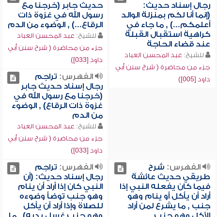
رجال إسناد حديث:
حديث جابر (خرجنا مع
(إنما أنا لكم بمنزلة الوالد
رسول الله في غزوة ذات
أعلمكم...) , ما جاء في
الرقاع...) , الوضوء من الدم
كراهية استقبال القبلة
للشيخ:
عبد المحسن العباد
عند قضاء الحاجة
جزء من محاضرة ( شرح سنن أبي
للشيخ:
عبد المحسن العباد
داود [033])
جزء من محاضرة ( شرح سنن أبي
الفهرس:
تراجم
داود [005])
رجال إسناد حديث جابر
(خرجنا مع رسول الله في
غزوة ذات الرقاع) , الوضوء
من الدم
للشيخ:
عبد المحسن العباد
جزء من محاضرة ( شرح سنن أبي
داود [033])
الفهرس:
شرح
الفهرس:
تراجم
طريقي حديث عائشة
رجال إسناد حديث: (أن
فيما كان يفعله النبي إذا
النبي كان إذا أراد أن ينام
أراد أن يأكل أو ينام وهو
وهو جنب توضأ وضوءه
جنب , ما يشرع لمن أراد
للصلاة وإذا أراد أن يأكل
الأكل وهو جنب
وهو جنب غسل يديه) , ما