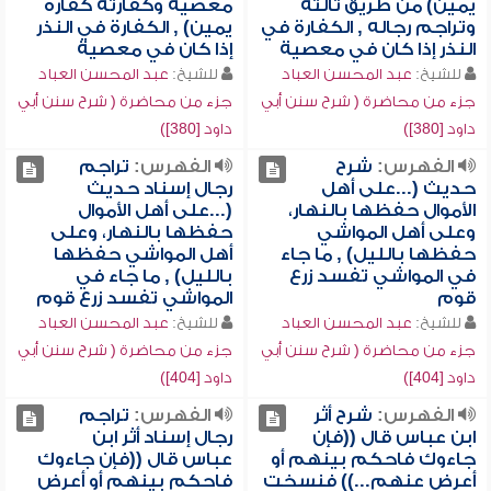
يمين) من طريق ثالثة
معصية وكفارته كفارة
وتراجم رجاله , الكفارة في
يمين) , الكفارة في النذر
النذر إذا كان في معصية
إذا كان في معصية
للشيخ:
عبد المحسن العباد
للشيخ:
عبد المحسن العباد
جزء من محاضرة ( شرح سنن أبي
جزء من محاضرة ( شرح سنن أبي
داود [380])
داود [380])
الفهرس:
شرح
الفهرس:
تراجم
حديث (...على أهل
رجال إسناد حديث
الأموال حفظها بالنهار،
(...على أهل الأموال
وعلى أهل المواشي
حفظها بالنهار، وعلى
حفظها بالليل) , ما جاء
أهل المواشي حفظها
في المواشي تفسد زرع
بالليل) , ما جاء في
قوم
المواشي تفسد زرع قوم
للشيخ:
عبد المحسن العباد
للشيخ:
عبد المحسن العباد
جزء من محاضرة ( شرح سنن أبي
جزء من محاضرة ( شرح سنن أبي
داود [404])
داود [404])
الفهرس:
شرح أثر
الفهرس:
تراجم
ابن عباس قال ((فإن
رجال إسناد أثر ابن
جاءوك فاحكم بينهم أو
عباس قال ((فإن جاءوك
أعرض عنهم...)) فنسخت
فاحكم بينهم أو أعرض