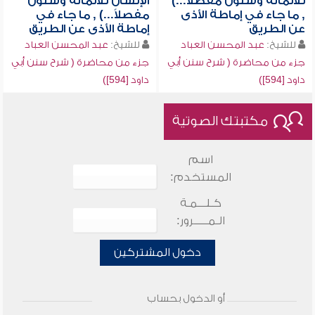
ثلاثمائة وستون مفصلاً...)
الإنسان ثلاثمائة وستون
, ما جاء في إماطة الأذى
مفصلاً...) , ما جاء في
عن الطريق
إماطة الأذى عن الطريق
للشيخ:
عبد المحسن العباد
للشيخ:
عبد المحسن العباد
جزء من محاضرة ( شرح سنن أبي
جزء من محاضرة ( شرح سنن أبي
داود [594])
داود [594])
مكتبتك الصوتية
اسم
المستخدم:
كـلـــمـة
الـمـــــرور:
دخول المشتركين
أو الدخول بحساب