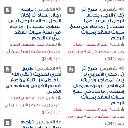
الفهرس:
شرح أثر
الفهرس:
تراجم
(كان الرجل يحالف
رجال إسناد أثر (كان
الرجل ليس بينهما
الرجل يحالف الرجل ليس
نسب...) , ما جاء في نسخ
بينهما نسب...) , ما جاء
ميراث العقد بميراث
في نسخ ميراث العقد
الرحم
بميراث الرحم
للشيخ:
عبد المحسن العباد
للشيخ:
عبد المحسن العباد
جزء من محاضرة ( شرح سنن أبي
جزء من محاضرة ( شرح سنن أبي
داود [344])
داود [344])
الفهرس:
شرح أثر
الفهرس:
طريق
(... فكان الأعرابي لا
أخرى لحديث (اتقي الله
يرث المهاجر ولا يرثه
يا فاطمة) , تابع مواضع
المهاجر...) وتراجم رجال
قسم الخمس وسهم ذي
إسناده , ما جاء في نسخ
القربى
ميراث العقد بميراث
للشيخ:
عبد المحسن العباد
الرحم
جزء من محاضرة ( شرح سنن أبي
للشيخ:
عبد المحسن العباد
داود [351])
جزء من محاضرة ( شرح سنن أبي
الفهرس:
تراجم
داود [344])
رجال إسناد الطريق