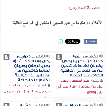
صفحة الفهرس
الأعلام : ( عكرمة بن عمار العجلي ) مذكور في المواضع التالية
الفهرس:
شرح
الفهرس:
تراجم
حديث: (لا يخرج الرجلان
رجال إسناد حديث: (لا
يضربان الغائط كاشفين
يخرج الرجلان يضربان
عن عورتهما...) , كراهية
الغائط كاشفين عن
الكلام عند الحاجة
عورتهما...) , كراهية
الكلام عند الحاجة
للشيخ:
عبد المحسن العباد
للشيخ:
عبد المحسن العباد
جزء من محاضرة ( شرح سنن أبي
جزء من محاضرة ( شرح سنن أبي
داود [006])
داود [006])
الفهرس:
الدفاع عن
الفهرس:
شرح