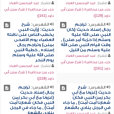
للشيخ:
عبد المحسن العباد
للشيخ:
عبد المحسن العباد
جزء من محاضرة ( شرح سنن أبي
جزء من محاضرة ( شرح سنن أبي
داود [128])
داود [161])
الفهرس:
تراجم
الفهرس:
شرح
رجال إسناد حديث (كان
حديث: (رأيت النبي
النبي صلى الله عليه
يخطب الناس على ناقته
وسلم إذا حزبه أمر صلى) ,
العضباء يوم الأضحى
وقت قيام النبي صلى الله
بمنى) وتراجم رجال
عليه وسلم من الليل
إسناده , خطبة النبي
صلى الله عليه وسلم
للشيخ:
عبد المحسن العباد
يوم النحر
جزء من محاضرة ( شرح سنن أبي
للشيخ:
عبد المحسن العباد
داود [161])
جزء من محاضرة ( شرح سنن أبي
داود [228])
الفهرس:
شرح
الفهرس:
تراجم
حديث (غزونا مع أبي
رجال إسناد حديث
بكر زمن النبي فكان
(غزونا مع أبي بكر زمن
شعارنا أمت أمت) , ما جاء
النبي فكان شعارنا أمت
في الرجل ينادي بالشعار
أمت) , ما جاء في الرجل
ينادي بالشعار
للشيخ:
عبد المحسن العباد