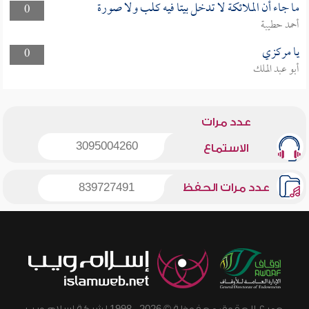
ما جاء أن الملائكة لا تدخل بيتا فيه كلب ولا صورة
0
أحمد حطيبة
يا مركزي
0
أبو عبد الملك
عدد مرات
3095004260
الاستماع
عدد مرات الحفظ
839727491