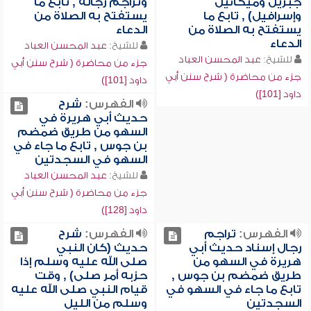
جبريل وميكائيل
وتراجم رجاله , تابع ما
وإسرافيل) , تابع ما
يستفتح به الصلاة من
يستفتح به الصلاة من
الدعاء
الدعاء
للشيخ:
عبد المحسن العباد
للشيخ:
عبد المحسن العباد
جزء من محاضرة ( شرح سنن أبي
جزء من محاضرة ( شرح سنن أبي
داود [101])
داود [101])
الفهرس:
شرح
حديث أبي هريرة في
السهو من طريق ضمضم
بن جوس , تابع ما جاء في
السهو في السجدتين
للشيخ:
عبد المحسن العباد
جزء من محاضرة ( شرح سنن أبي
داود [128])
الفهرس:
تراجم
الفهرس:
شرح
رجال إسناد حديث أبي
حديث (كان النبي
هريرة في السهو من
صلى الله عليه وسلم إذا
طريق ضمضم بن جوس ,
حزبه أمر صلى) , وقت
تابع ما جاء في السهو في
قيام النبي صلى الله عليه
السجدتين
وسلم من الليل