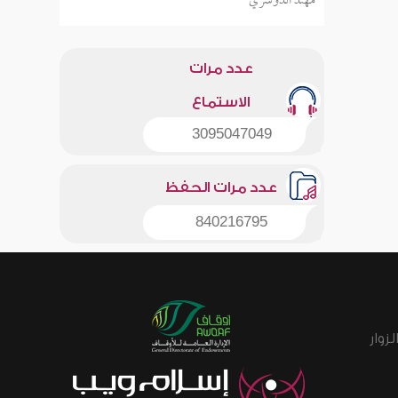
مهند الدوسري
عدد مرات
الاستماع
3095047049
عدد مرات الحفظ
840216795
زوار