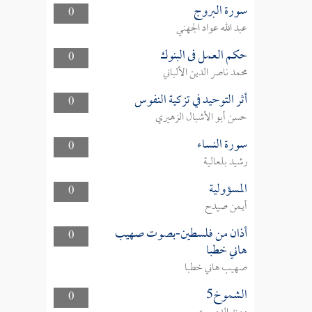
سورة البروج
0
عبد الله عواد الجهني
حكم العمل فى البنوك
0
محمد ناصر الدين الألباني
أثر التوحيد في تزكية النفوس
0
حسن أبو الأشبال الزهيري
سورة النساء
0
رشيد بلعالية
المسؤولية
0
أيمن صيدح
أذان من فلسطين-بصوت صهيب
0
هاني خطبا
صهيب هاني خطبا
الشموخ5
0