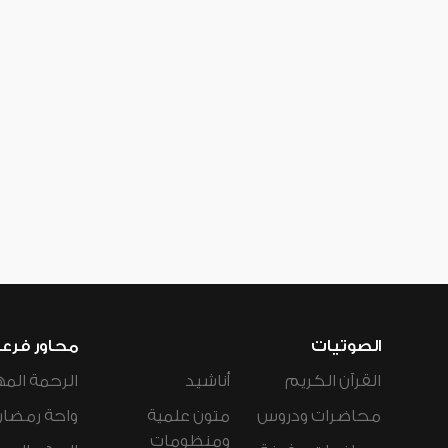
الصوتيات
محاور فرع
القرآن الكريم
أناشيد
الرحمة المه
محاضرات ودروس
متون علمية
واحة رمضان
ومنظومات