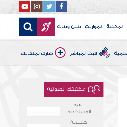
المكتبة
المواريث
بنين وبنات
علمية
البث المباشر
شارك بملفاتك
مكتبتك الصوتية
اسم
المستخدم:
كـلـــمـة