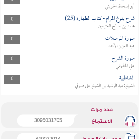
أبو إسحاق الحويني
شرح بلوغ المرام - كتاب الطهارة (25)
0
محمد بن صالح العثيمين
سورة المرسلات
0
عبد العزيز الأحمد
سورة الشرح
0
علي الحذيفي
الشاطبية
0
الشيخ:عبد الرشيد بن الشيخ علي صوفي
عدد مرات
3095031705
الاستماع