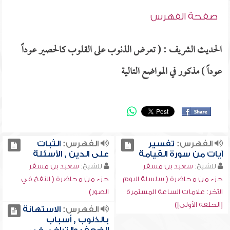
صفحة الفهرس
الحديث الشريف : ( تعرض الذنوب على القلوب كالحصير عوداً
عوداً ) مذكور في المواضع التالية
الفهرس:
تفسير
الفهرس:
الثبات
آيات من سورة القيامة
على الدين , الأسئلة
للشيخ:
سعيد بن مسفر
للشيخ:
سعيد بن مسفر
جزء من محاضرة ( سلسلة اليوم
جزء من محاضرة ( النفخ في
الآخر: علامات الساعة المستمرة
الصور)
[الحلقة الأولى])
الفهرس:
الاستهانة
بالذنوب , أسباب