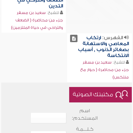
الضعف والتراخي في
التدين
للشيخ:
سعيد بن مسفر
جزء من محاضرة ( الضعف
والتراخي في حياة الملتزمين)
الفهرس:
ارتكاب
المعاصي والاستهانة
بصغائر الذنوب , أسباب
الانتكاسة
للشيخ:
سعيد بن مسفر
جزء من محاضرة ( حوار مع
منتكس)
مكتبتك الصوتية
اسم
المستخدم:
كـلـــمـة