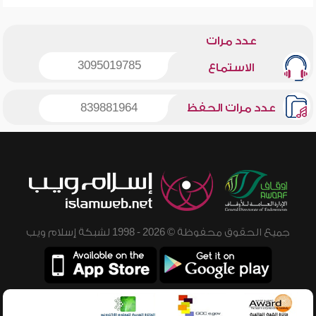
عدد مرات
3095019785
الاستماع
عدد مرات الحفظ
839881964
جميع الحقوق محفوظة © 2026 - 1998 لشبكة إسلام ويب