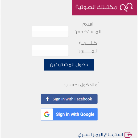
مكتبتك الصوتية
اسم
المستخدم:
كـلـــمـة
الـمـــــرور:
دخول المشتركين
أو الدخول بحساب
استرجاع الرمز السري