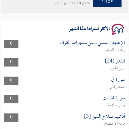
المزيد
خدمة البث المباشر
سلسلة محاضرات نفحات رمضانية 1444هـ
الأكثر استماعا لهذا الشهر
الإعجاز العلمي...من معجزات القرآن
0
زغلول النجار
القدر (24)
0
سفر الحوالي
سورة ق
0
محمد ركابي
سورة فصّلت
0
ياسر سلامة
أناشيد صلاح الدين [3]
0
فرقة الاعتصام